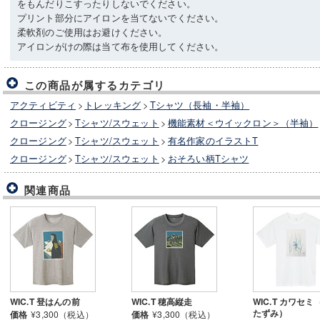
をもんだりこすったりしないでください。
プリント部分にアイロンを当てないでください。
柔軟剤のご使用はお避けください。
アイロンがけの際は当て布を使用してください。
この商品が属するカテゴリ
アクティビティ
>
トレッキング
>
Tシャツ（長袖・半袖）
クロージング
>
Tシャツ/スウェット
>
機能素材＜ウイックロン＞（半袖）
クロージング
>
Tシャツ/スウェット
>
有名作家のイラストT
クロージング
>
Tシャツ/スウェット
>
おそろい柄Tシャツ
関連商品
WIC.T 登はんの前
WIC.T 穂高縦走
WIC.T カワセミ
たずみ）
価格
¥3,300（税込）
価格
¥3,300（税込）