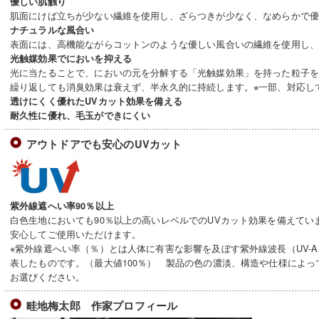
優しい肌触り
肌面にけば立ちが少ない繊維を使用し、ざらつきが少なく、なめらかで
ナチュラルな風合い
表面には、高機能ながらコットンのような優しい風合いの繊維を使用し
光触媒効果でにおいを抑える
光に当たることで、においの元を分解する「光触媒効果」を持った粒子
繰り返しても消臭効果は衰えず、半永久的に持続します。※一部、対応し
透けにくく優れたUVカット効果を備える
耐久性に優れ、毛玉ができにくい
アウトドアでも安心のUVカット
紫外線遮へい率90％以上
白色生地においても90％以上の高いレベルでのUVカット効果を備えてい
安心してご使用いただけます。
※紫外線遮へい率（％）とは人体に有害な影響を及ぼす紫外線波長（UV-A
表したものです。（最大値100％） 製品の色の濃淡、構造や仕様によ
お選びください。
畦地梅太郎 作家プロフィール