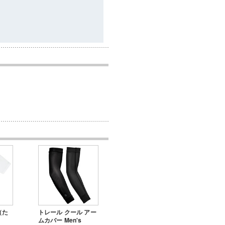
（た
トレール クール アー
ムカバー Men's