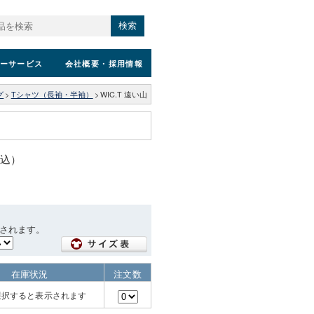
検索
ーサービス
会社概要
・採用情報
グ
>
Tシャツ（長袖・半袖）
>
WIC.T 遠い山
税込）
されます。
在庫状況
注文数
選択すると表示されます