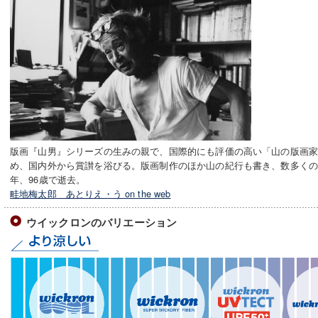
版画『山男』シリーズの生みの親で、国際的にも評価の高い「山の版画
め、国内外から賞讃を浴びる。版画制作のほか山の紀行も書き、数多くの画
年、96歳で逝去。
畦地梅太郎 あとりえ・う on the web
ウイックロンのバリエーション