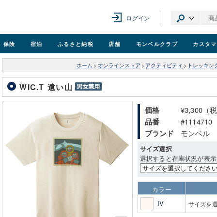
ログイン
保険
宿泊
ふるさと納税
店舗
モンベル
クラブ
カスタマ
ホーム
>
オンラインストア
>
アクティビティ
>
トレッキン
WIC.T 遠い山
¥3,300（
価格
#1114710
品番
モンベル
ブランド
サイズ選択
選択すると在庫状況が表示
カラー
IV
サイズを