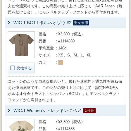
えた快適素材です。この商品の売り上げに応じて「AAR Japan（難
民を助ける会）」にモンベルクラブ・ファンドから寄付されます。
WIC.T BCTJ ボルネオゾウ #2
男女兼用
価格
¥3,300（税込）
品番
#1114850
平均重量
140g
サイズ
XS、S、M、L、XL
カラー
比較する
コットンのような自然な風合いと、優れた速乾性と通気性を兼ね備
えた快適素材です。この商品の売り上げに応じて「認定NPO法人
ボルネオ保全トラスト・ジャパン（BCTJ）」にモンベルクラブ・
ファンドから寄付されます。
WIC.T Women's トレッキングベア
女性用
価格
¥3,300（税込）
品番
#1114853