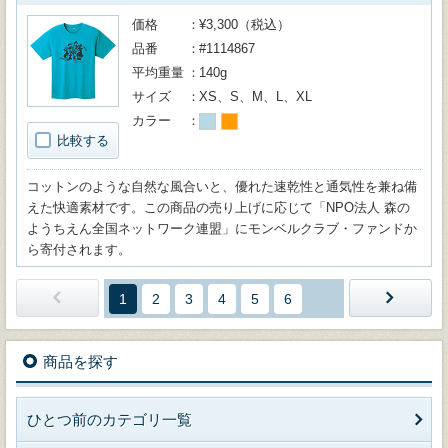
価格
¥3,300（税込）
品番
#1114867
平均重量
140g
サイズ
XS、S、M、L、XL
カラー
比較する
コットンのような自然な風合いと、優れた速乾性と通気性を兼ね備
えた快適素材です。この商品の売り上げに応じて「NPO法人 森の
ようちえん全国ネットワーク連盟」にモンベルクラブ・ファンドか
ら寄付されます。
1
2
3
4
5
6
商品を探す
ひとつ前のカテゴリ一覧