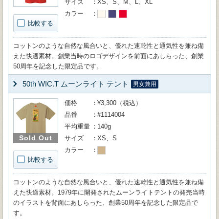
サイズ
XS、S、M、L、XL
カラー
比較する
コットンのような自然な風合いと、優れた速乾性と通気性を兼ね備
えた快適素材。創業当時のロゴデザインを前面にあしらった、創業
50周年を記念した限定品です。
50th WIC.T ムーンライト テント
男女兼用
価格
¥3,300（税込）
品番
#1114004
平均重量
140g
Sold Out
サイズ
XS、S
カラー
比較する
コットンのような自然な風合いと、優れた速乾性と通気性を兼ね備
えた快適素材。1979年に開発されたムーンライトテントの発売当時
のイラストを背面にあしらった、創業50周年を記念した限定品で
す。