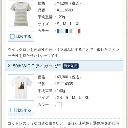
価格
¥4,200（税込）
品番
#1114543
平均重量
123g
サイズ
S、M、L、XL
カラー
比較する
ウイックロンを伸縮性の高いリブ編みにすることで、優れたストレ
ッチ性を持たせたTシャツです。
50th WIC.T アイガー北壁
男女兼用
価格
¥3,300（税込）
品番
#1114005
平均重量
140g
サイズ
XS、S、M、L、XL
カラー
比較する
コットンのような自然な風合いと、優れた速乾性と通気性を兼ね備