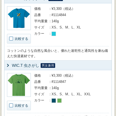
価格
¥3,300（税込）
品番
#1114844
平均重量
140g
サイズ
XS、S、M、L、XL
カラー
比較する
コットンのような自然な風合いと、優れた速乾性と通気性を兼ね備
えた快適素材です。
WIC.T 虫さがし
男女兼用
価格
¥3,300（税込）
品番
#1114847
平均重量
140g
サイズ
XS、S、M、L、XL、XXL
カラー
比較する