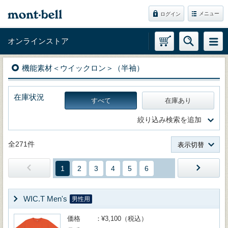
メニュー
ログイン
オンラインストア
機能素材＜ウイックロン＞（半袖）
在庫状況
すべて
在庫あり
絞り込み検索を追加
全271件
表示切替
1
2
3
4
5
6
WIC.T Men's
男性用
価格
¥3,100（税込）