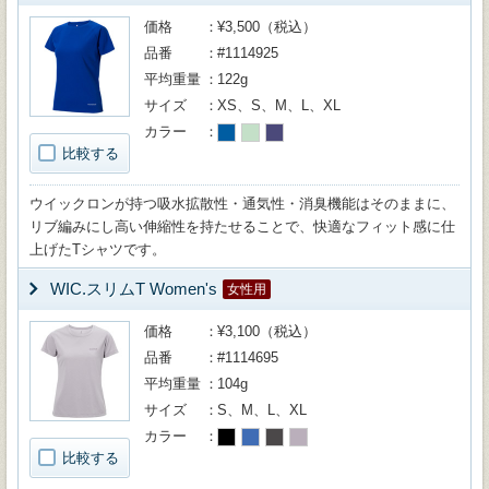
価格
¥3,500（税込）
品番
#1114925
平均重量
122g
サイズ
XS、S、M、L、XL
カラー
比較する
ウイックロンが持つ吸水拡散性・通気性・消臭機能はそのままに、
リブ編みにし高い伸縮性を持たせることで、快適なフィット感に仕
上げたTシャツです。
WIC.スリムT Women's
女性用
価格
¥3,100（税込）
品番
#1114695
平均重量
104g
サイズ
S、M、L、XL
カラー
比較する