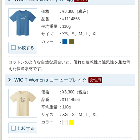
価格
¥3,300（税込）
品番
#1114855
平均重量
110g
サイズ
XS、S、M、L、XL
カラー
比較する
コットンのような自然な風合いと、優れた速乾性と通気性を兼ね備
えた快適素材です。
WIC.T Women's コーヒーブレイク
女性用
価格
¥3,300（税込）
品番
#1114856
平均重量
110g
サイズ
XS、S、M、L、XL
カラー
比較する