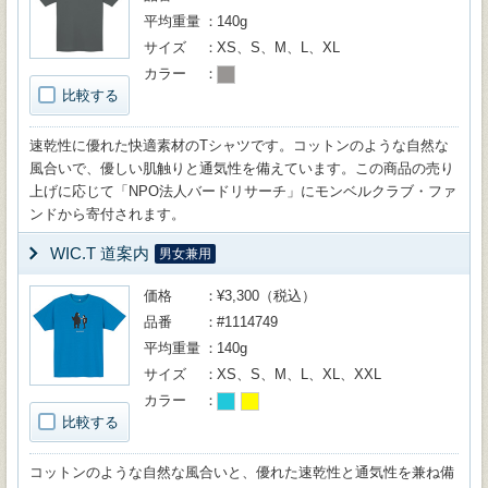
平均重量
140g
サイズ
XS、S、M、L、XL
カラー
比較する
速乾性に優れた快適素材のTシャツです。コットンのような自然な
風合いで、優しい肌触りと通気性を備えています。この商品の売り
上げに応じて「NPO法人バードリサーチ」にモンベルクラブ・ファ
ンドから寄付されます。
WIC.T 道案内
男女兼用
価格
¥3,300（税込）
品番
#1114749
平均重量
140g
サイズ
XS、S、M、L、XL、XXL
カラー
比較する
コットンのような自然な風合いと、優れた速乾性と通気性を兼ね備