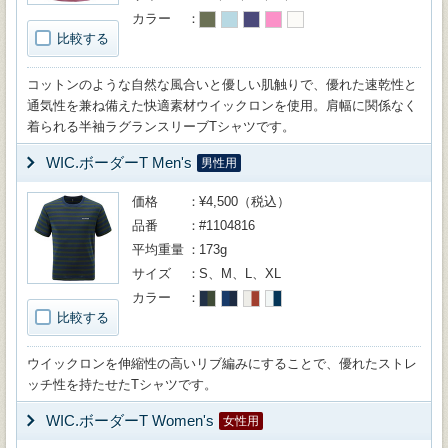
カラー
比較する
コットンのような自然な風合いと優しい肌触りで、優れた速乾性と
通気性を兼ね備えた快適素材ウイックロンを使用。肩幅に関係なく
着られる半袖ラグランスリーブTシャツです。
WIC.ボーダーT Men's
男性用
価格
¥4,500（税込）
品番
#1104816
平均重量
173g
サイズ
S、M、L、XL
カラー
比較する
ウイックロンを伸縮性の高いリブ編みにすることで、優れたストレ
ッチ性を持たせたTシャツです。
WIC.ボーダーT Women's
女性用