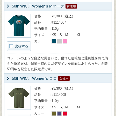
50th WIC.T Women's Mマーク
女性用
価格
¥3,300（税込）
品番
#1114007
平均重量
110g
サイズ
XS、S、M、L、XL
カラー
比較する
コットンのような自然な風合いと、優れた速乾性と通気性を兼ね備
えた快適素材。創業当時のロゴデザインを前面にあしらった、創業
50周年を記念した限定品です。
50th WIC.T Women's ロゴ
女性用
価格
¥3,300（税込）
品番
#1114008
平均重量
110g
サイズ
XS、S、M、L、XL
カラー