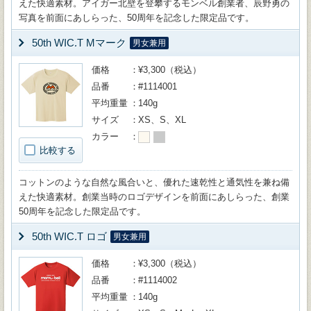
えた快適素材。アイガー北壁を登攀するモンベル創業者、辰野勇の
写真を前面にあしらった、50周年を記念した限定品です。
50th WIC.T Mマーク
男女兼用
価格
¥3,300（税込）
品番
#1114001
平均重量
140g
サイズ
XS、S、XL
カラー
比較する
コットンのような自然な風合いと、優れた速乾性と通気性を兼ね備
えた快適素材。創業当時のロゴデザインを前面にあしらった、創業
50周年を記念した限定品です。
50th WIC.T ロゴ
男女兼用
価格
¥3,300（税込）
品番
#1114002
平均重量
140g