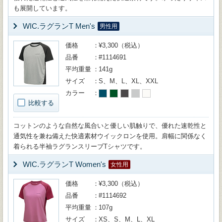
も展開しています。
WIC.ラグランT Men's
男性用
価格
¥3,300（税込）
品番
#1114691
平均重量
141g
サイズ
S、M、L、XL、XXL
カラー
比較する
コットンのような自然な風合いと優しい肌触りで、優れた速乾性と
通気性を兼ね備えた快適素材ウイックロンを使用。肩幅に関係なく
着られる半袖ラグランスリーブTシャツです。
WIC.ラグランT Women's
女性用
価格
¥3,300（税込）
品番
#1114692
平均重量
107g
サイズ
XS、S、M、L、XL