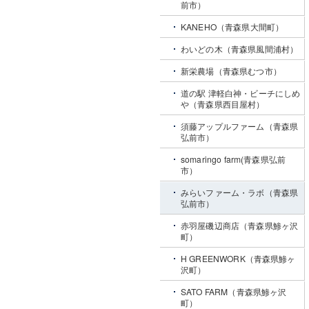
前市）
KANEHO（青森県大間町）
わいどの木（青森県風間浦村）
新栄農場（青森県むつ市）
道の駅 津軽白神・ビーチにしめ
や（青森県西目屋村）
須藤アップルファーム（青森県
弘前市）
somaringo farm(青森県弘前
市）
みらいファーム・ラボ（青森県
弘前市）
赤羽屋磯辺商店（青森県鯵ヶ沢
町）
H GREENWORK（青森県鯵ヶ
沢町）
SATO FARM（青森県鯵ヶ沢
町）