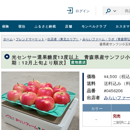
ログイン
保険
宿泊
ふるさと納税
店舗
モンベル
クラブ
カスタマ
ホーム
>
フレンドマーケット
>
出店者（東北エリア）
>
みらいファーム・ラボ（青森県
森県産サンフジ小玉3
光センサー選果糖度13度以上 青森県産サンフジ小
期：12月上旬より順次】
¥4,500（税
価格
送料込み（
送料
#0456206
品番
みらいファ
出店者
カラー
完売
－
ご好評に