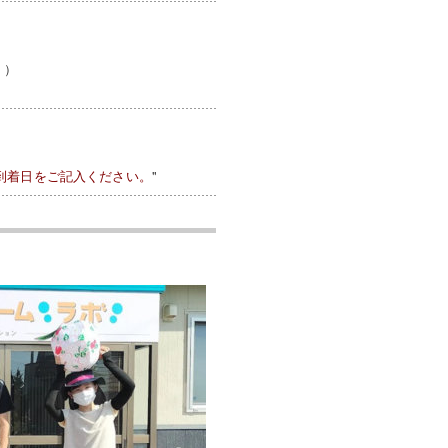
。）
到着日をご記入ください。
"