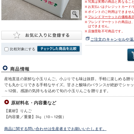
写真は実際の商品と異なるこ
お支払いはクレジットカード/
ポイントのご利用はできませ
フレンドマーケットの価格表
フレンドマーケットの商品は
はできません。
店舗受取不可商品です。
ご注文のキャンセルや返
比較対象にする
商品情報
産地直送の新鮮な小玉りんご。小ぶりでも味は抜群。手軽に楽しめる贈
でも丸かじりできる手軽なサイズ。甘さと酸味のバランスが絶妙でシャッ
～12個。感謝の気持ちを込めて旬の小玉りんごを贈ります。
原材料名・内容量など
【素材】りんご
【内容量／重量】3㎏（10～12個）
商品に関する問い合わせは生産者までお願いいたします。