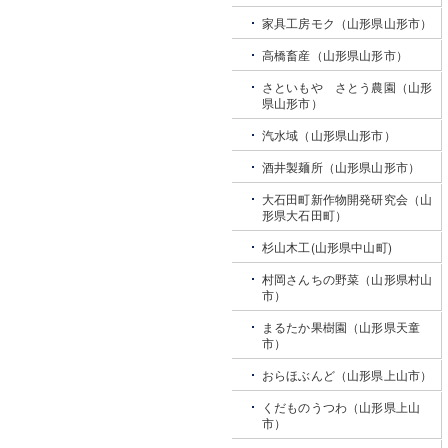
家具工房モク（山形県山形市）
高橋畜産（山形県山形市）
さといもや さとう農園（山形
県山形市）
汽水域（山形県山形市）
酒井製麺所（山形県山形市）
大石田町新作物開発研究会（山
形県大石田町）
杉山木工(山形県中山町)
村岡さんちの野菜（山形県村山
市）
まるたか果樹園（山形県天童
市）
おらほぶんど（山形県上山市）
くだものうつわ（山形県上山
市）