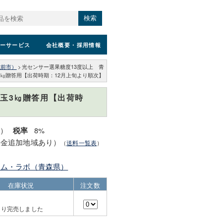
検索
ーサービス
会社概要
・採用情報
弘前市）
>
光センサー選果糖度13度以上 青
㎏贈答用【出荷時期：12月上旬より順次】
玉3㎏贈答用【出荷時
込）
8%
税率
料金追加地域あり）
（
送料一覧表
）
ーム・ラボ（青森県）
在庫状況
注文数
より完売しました