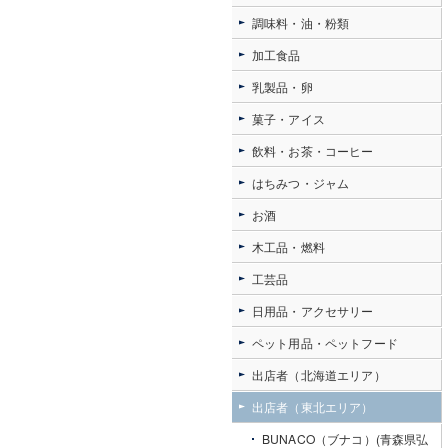
調味料・油・粉類
加工食品
乳製品・卵
菓子・アイス
飲料・お茶・コーヒー
はちみつ・ジャム
お酒
木工品・燃料
工芸品
日用品・アクセサリー
ペット用品・ペットフード
出店者（北海道エリア）
出店者（東北エリア）
BUNACO（ブナコ）(青森県弘