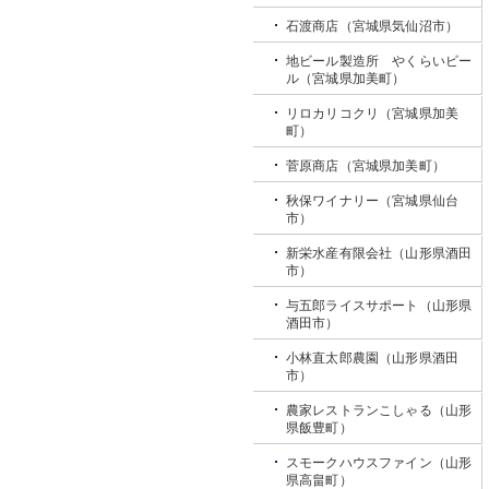
石渡商店（宮城県気仙沼市）
地ビール製造所 やくらいビー
ル（宮城県加美町）
リロカリコクリ（宮城県加美
町）
菅原商店（宮城県加美町）
秋保ワイナリー（宮城県仙台
市）
新栄水産有限会社（山形県酒田
市）
与五郎ライスサポート（山形県
酒田市）
小林直太郎農園（山形県酒田
市）
農家レストランこしゃる（山形
県飯豊町）
スモークハウスファイン（山形
県高畠町）