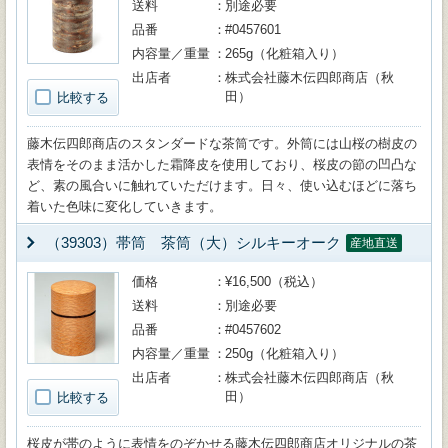
送料
別途必要
品番
#0457601
内容量／重量
265g（化粧箱入り）
出店者
株式会社藤木伝四郎商店（秋
田）
比較する
藤木伝四郎商店のスタンダードな茶筒です。外筒には山桜の樹皮の
表情をそのまま活かした霜降皮を使用しており、桜皮の節の凹凸な
ど、素の風合いに触れていただけます。日々、使い込むほどに落ち
着いた色味に変化していきます。
（39303）帯筒 茶筒（大）シルキーオーク
産地直送
価格
¥16,500（税込）
送料
別途必要
品番
#0457602
内容量／重量
250g（化粧箱入り）
出店者
株式会社藤木伝四郎商店（秋
田）
比較する
桜皮が帯のように表情をのぞかせる藤木伝四郎商店オリジナルの茶