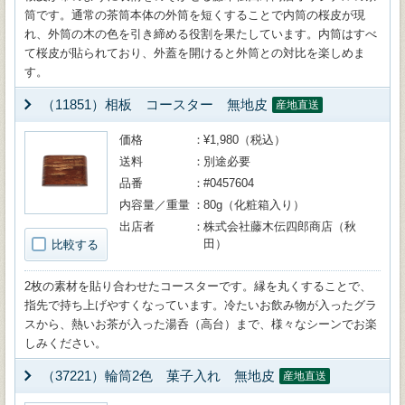
筒です。通常の茶筒本体の外筒を短くすることで内筒の桜皮が現
れ、外筒の木の色を引き締める役割を果たしています。内筒はすべ
て桜皮が貼られており、外蓋を開けると外筒との対比を楽しめま
す。
（11851）相板 コースター 無地皮
産地直送
価格
¥1,980（税込）
送料
別途必要
品番
#0457604
内容量／重量
80g（化粧箱入り）
出店者
株式会社藤木伝四郎商店（秋
田）
比較する
2枚の素材を貼り合わせたコースターです。縁を丸くすることで、
指先で持ち上げやすくなっています。冷たいお飲み物が入ったグラ
スから、熱いお茶が入った湯呑（高台）まで、様々なシーンでお楽
しみください。
（37221）輪筒2色 菓子入れ 無地皮
産地直送