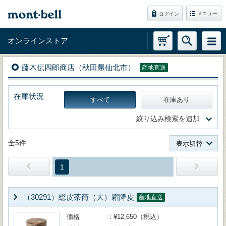
メニュー
ログイン
オンラインストア
藤木伝四郎商店（秋田県仙北市）
産地直送
在庫状況
すべて
在庫あり
絞り込み検索を追加
全5件
表示切替
1
（30291）総皮茶筒（大）霜降皮
産地直送
価格
¥12,650（税込）