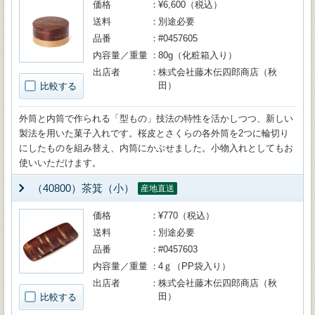
価格
¥6,600（税込）
送料
別途必要
品番
#0457605
内容量／重量
80g（化粧箱入り）
出店者
株式会社藤木伝四郎商店（秋
田）
比較する
外筒と内筒で作られる「型もの」技法の特性を活かしつつ、新しい
製法を用いた菓子入れです。桜皮とさくらの各外筒を2つに輪切り
にしたものを組み替え、内筒にかぶせました。小物入れとしてもお
使いいただけます。
（40800）茶箕（小）
産地直送
価格
¥770（税込）
送料
別途必要
品番
#0457603
内容量／重量
4ｇ（PP袋入り）
出店者
株式会社藤木伝四郎商店（秋
田）
比較する