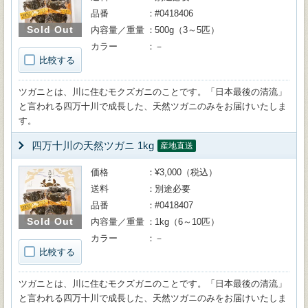
品番
#0418406
Sold Out
内容量／重量
500g（3～5匹）
カラー
－
比較する
ツガニとは、川に住むモクズガニのことです。「日本最後の清流」
と言われる四万十川で成長した、天然ツガニのみをお届けいたしま
す。
四万十川の天然ツガニ 1kg
産地直送
価格
¥3,000（税込）
送料
別途必要
品番
#0418407
Sold Out
内容量／重量
1kg（6～10匹）
カラー
－
比較する
ツガニとは、川に住むモクズガニのことです。「日本最後の清流」
と言われる四万十川で成長した、天然ツガニのみをお届けいたしま