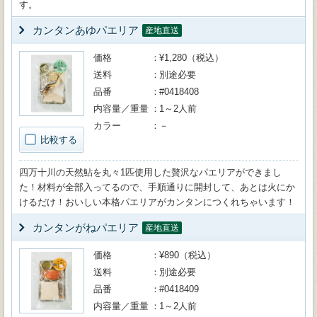
す。
カンタンあゆパエリア
産地直送
価格
¥1,280（税込）
送料
別途必要
品番
#0418408
内容量／重量
1～2人前
カラー
－
比較する
四万十川の天然鮎を丸々1匹使用した贅沢なパエリアができまし
た！材料が全部入ってるので、手順通りに開封して、あとは火にか
けるだけ！おいしい本格パエリアがカンタンにつくれちゃいます！
カンタンがねパエリア
産地直送
価格
¥890（税込）
送料
別途必要
品番
#0418409
内容量／重量
1～2人前