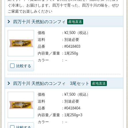
ぐ冷凍し、お届けします。四万十で育った、四万十川の味を、ぜひ
ご家庭でお楽しみください
四万十川 天然鮎のコンフィ
産地直送
価格
¥2,500（税込）
送料
別途必要
品番
#0418403
内容量／重量
1尾250g
カラー
－
比較する
四万十川 天然鮎のコンフィ 3尾セット
産地直送
価格
¥7,500（税込）
送料
別途必要
品番
#0418404
内容量／重量
1尾250g×3
カラー
－
比較する