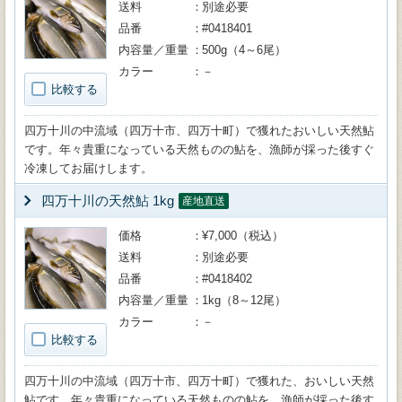
送料
別途必要
品番
#0418401
内容量／重量
500g（4～6尾）
カラー
－
比較する
四万十川の中流域（四万十市、四万十町）で獲れたおいしい天然鮎
です。年々貴重になっている天然ものの鮎を、漁師が採った後すぐ
冷凍してお届けします。
四万十川の天然鮎 1kg
産地直送
価格
¥7,000（税込）
送料
別途必要
品番
#0418402
内容量／重量
1kg（8～12尾）
カラー
－
比較する
四万十川の中流域（四万十市、四万十町）で獲れた、おいしい天然
鮎です。年々貴重になっている天然ものの鮎を、漁師が採った後す