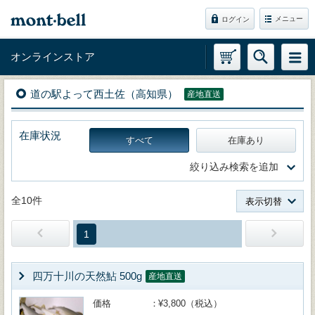
メニュー
ログイン
オンラインストア
道の駅よって西土佐（高知県）
産地直送
在庫状況
すべて
在庫あり
絞り込み検索を追加
全10件
表示切替
1
四万十川の天然鮎 500g
産地直送
価格
¥3,800（税込）