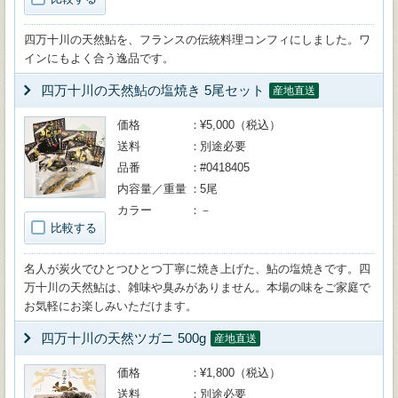
四万十川の天然鮎を、フランスの伝統料理コンフィにしました。ワ
インにもよく合う逸品です。
四万十川の天然鮎の塩焼き 5尾セット
産地直送
価格
¥5,000（税込）
送料
別途必要
品番
#0418405
内容量／重量
5尾
カラー
－
比較する
名人が炭火でひとつひとつ丁寧に焼き上げた、鮎の塩焼きです。四
万十川の天然鮎は、雑味や臭みがありません。本場の味をご家庭で
お気軽にお楽しみいただけます。
四万十川の天然ツガニ 500g
産地直送
価格
¥1,800（税込）
送料
別途必要