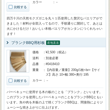
カラー
－
比較する
四万十川の天然モクズガニを丸々１匹使用した贅沢なパエリアがで
きました！材料が全部入ってるので、手順通りに開封して、あとは
火にかけるだけ！おいしい本格パエリアがカンタンにつくれちゃい
ます！
プランクBBQ用杉板
産地直送
価格
¥2,500（税込）
送料
別途必要
品番
#0418410
重量
【内容量／重量】200g/1枚<br>【サイ
ズ】高さ:10×幅:380×奥行:195
カラー
－
比較する
バーベキューに使用する木の板のことを「プランク」といいます。
このプランクを使用したバーベキューのことをプランクBBQともい
います。魚や肉を木板の上で焼くプランクBBQは、間接熱によりジ
ューシーな焼き上がりに仕上げます。