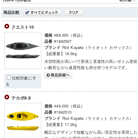
13件中13件表示
商品比較
クエスト10
¥88,000（税込）
価格
#1842507
品番
Riot Kayaks（ライオット カヤックス）
ブランド
【総重量】16.5kg
水切性能が高いバウ形状と直進性の高いボトム形状
い艇長ながら速度性能も併せ持つモデルです。
比較対象にす
る
テカポ8.8
¥49,000（税込）
価格
#1842510
品番
Riot Kayaks（ライオット カヤックス）
ブランド
【総重量】17.2kg
幅広なデザインで短艇ながら高い安定性を実現した