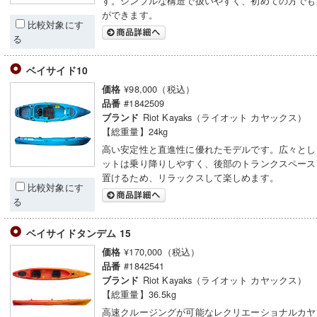
す。シンプルな構造で扱いやすく、初めての方でも
ができます。
比較対象にす
る
ベイサイド10
¥98,000（税込）
価格
#1842509
品番
Riot Kayaks（ライオット カヤックス）
ブランド
【総重量】24kg
高い安定性と直進性に優れたモデルです。広々とし
ットは乗り降りしやすく、後部のトランクスペース
置けるため、リラックスして楽しめます。
比較対象にす
る
ベイサイドタンデム 15
¥170,000（税込）
価格
#1842541
品番
Riot Kayaks（ライオット カヤックス）
ブランド
【総重量】36.5kg
高速クルージングが可能なレクリエーショナルカヤ