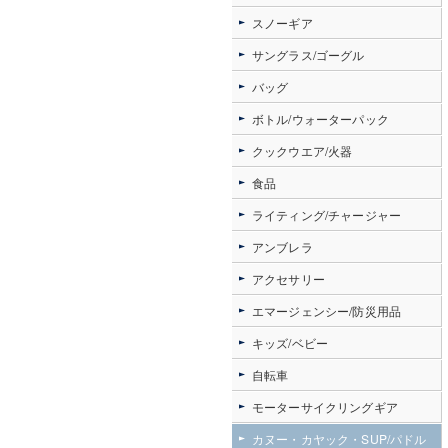
スノーギア
サングラス/ゴーグル
バッグ
ボトル/ウォーターパック
クックウエア/火器
食品
ライティング/チャージャー
アンブレラ
アクセサリー
エマージェンシー/防災用品
キッズ/ベビー
自転車
モーターサイクリングギア
カヌー・カヤック・SUP/パドル