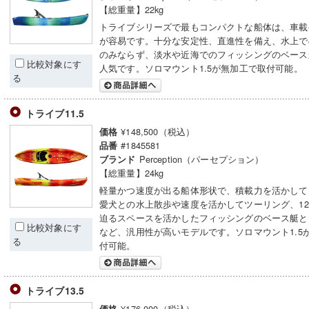
【総重量】22kg
トライブシリーズで最もコンパクトな船体は、車載
が容易です。十分な安定性、直進性を備え、水上で
のみならず、淡水や近海でのフィッシングのベース
比較対象にす
人気です。ソロマウント1.5が無加工で取付可能。
る
トライブ11.5
¥148,500（税込）
価格
#1845581
品番
Perception（パーセプション）
ブランド
【総重量】24kg
軽量かつ速度が出る船体形状で、積載力を活かして
愛犬との水上散歩や速度を活かしてツーリング、12f
迫るスペースを活かしたフィッシングのベース艇と
比較対象にす
など、汎用性が高いモデルです。ソロマウント1.5
る
付可能。
トライブ13.5
¥176,000（税込）