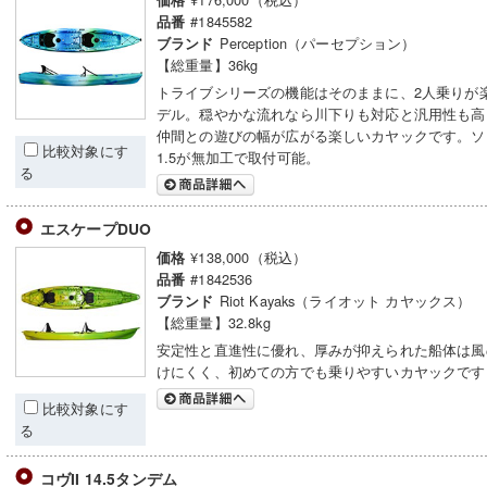
価格
#1845582
品番
Perception（パーセプション）
ブランド
【総重量】36kg
トライブシリーズの機能はそのままに、2人乗りが
デル。穏やかな流れなら川下りも対応と汎用性も高
仲間との遊びの幅が広がる楽しいカヤックです。ソ
比較対象にす
1.5が無加工で取付可能。
る
エスケープDUO
¥138,000（税込）
価格
#1842536
品番
Riot Kayaks（ライオット カヤックス）
ブランド
【総重量】32.8kg
安定性と直進性に優れ、厚みが抑えられた船体は風
けにくく、初めての方でも乗りやすいカヤックです
比較対象にす
る
コヴII 14.5タンデム