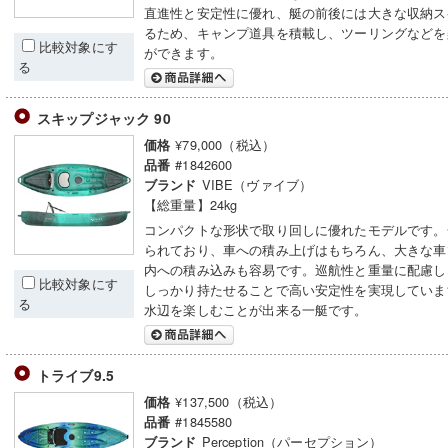
直進性と安定性に優れ、艇の前後には大きな収納ス
るため、キャンプ道具を積載し、ツーリングなどを
比較対象にす
ができます。
る
スキップジャック 90
¥79,000（税込）
価格
#1842600
品番
VIBE（ヴァイブ）
ブランド
【総重量】24kg
コンパクトな形状で取り回しに優れたモデルです。
られており、車への積み上げはもちろん、大きな車
内への積み込みも容易です。巡航性と重量に配慮し
比較対象にす
しっかり持たせることで高い安定性を実現していま
る
水辺を楽しむことが出来る一艇です。
トライブ9.5
¥137,500（税込）
価格
#1845580
品番
Perception（パーセプション）
ブランド