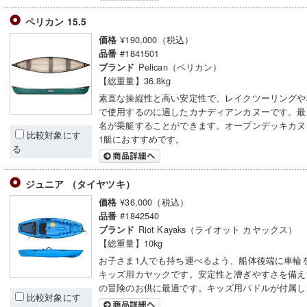
ペリカン 15.5
¥190,000（税込）
価格
#1841501
品番
Pelican（ペリカン）
ブランド
【総重量】36.8kg
素直な操縦性と高い安定性で、レイクツーリングや
で使用するのに適したカナディアンカヌーです。最
名が乗艇することができます。オープンデッキカヌ
比較対象にす
1艇におすすめです。
る
ジュニア （タイヤツキ）
¥36,000（税込）
価格
#1842540
品番
Riot Kayaks（ライオット カヤックス）
ブランド
【総重量】10kg
お子さま1人でも持ち運べるよう、船体後端に車輪
キッズ用カヤックです。安定性と漕ぎやすさを備え
の冒険のお供に最適です。キッズ用パドルが付属し
比較対象にす