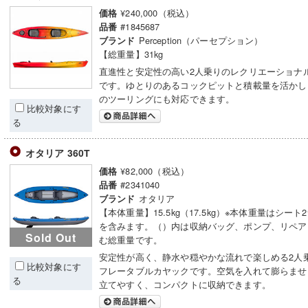
¥240,000（税込）
価格
#1845687
品番
Perception（パーセプション）
ブランド
【総重量】31kg
直進性と安定性の高い2人乗りのレクリエーショナ
です。ゆとりのあるコックピットと積載量を活かし
のツーリングにも対応できます。
比較対象にす
る
オタリア 360T
¥82,000（税込）
価格
#2341040
品番
オタリア
ブランド
【本体重量】15.5kg（17.5kg）※本体重量はシー
を含みます。（）内は収納バッグ、ポンプ、リペア
Sold Out
む総重量です。
安定性が高く、静水や穏やかな流れで楽しめる2人
比較対象にす
フレータブルカヤックです。空気を入れて膨らませ
る
立てやすく、コンパクトに収納できます。