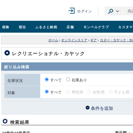
ログイン
保険
宿泊
ふるさと納税
店舗
モンベル
クラブ
カスタマ
ホーム
>
オンラインストア
>
ギア
>
カヌー・カヤック・SU
レクリエーショナル・カヤック
絞り込み検索
すべて
在庫あり
在庫状況
すべて
男性用
女性用
子ども用
対象
条件を追加
検索結果
表示順
：