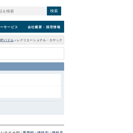
検索
ーサービス
会社概要
・採用情報
P/パドル
>
レクリエーショナル・カヤック
おすすめ順
/
重量軽
/
価格安
/
価格高