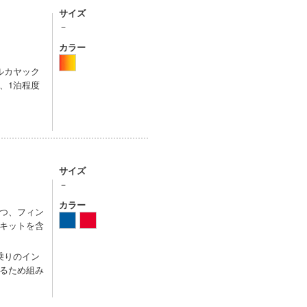
サイズ
－
カラー
ルカヤック
、1泊程度
サイズ
－
カラー
ト2つ、フィン
キットを含
乗りのイン
るため組み