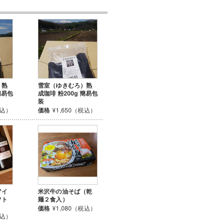
）熟
雪室（ゆきむろ）熟
簡易包
成珈琲 粉200g 簡易包
装
税込）
価格
¥1,650（税込）
アイ
米沢牛の油そば（乾
フト
麺２食入）
価格
¥1,080（税込）
税込）