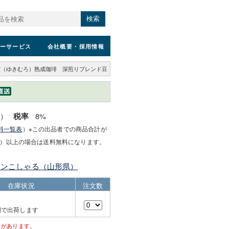
検索
ーサービス
会社概要
・採用情報
室（ゆきむろ）熟成珈琲 深煎りブレンド豆
込）
8%
税率
料一覧表
）※この出品者での商品合計が
）以上の場合は送料無料になります。
ランこしゃる（山形県）
在庫状況
注文数
間で出荷します
とがあります。