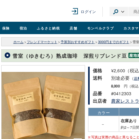
ログイン
保険
宿泊
ふるさと納税
店舗
モンベル
クラブ
カスタマ
ホーム
>
フレンドマーケット
>
予算別おすすめギフト
>
3000円までのギフト
>
雪
雪室（ゆきむろ）熟成珈琲 深煎りブレンド豆
¥2,600（税
価格
別途必要
送料
（
送
8,000
円（税込
#0412303
品番
農家レスト
出店者
カラー
在庫あり
－
約2～7日
写真は実際の商品と異なるこ