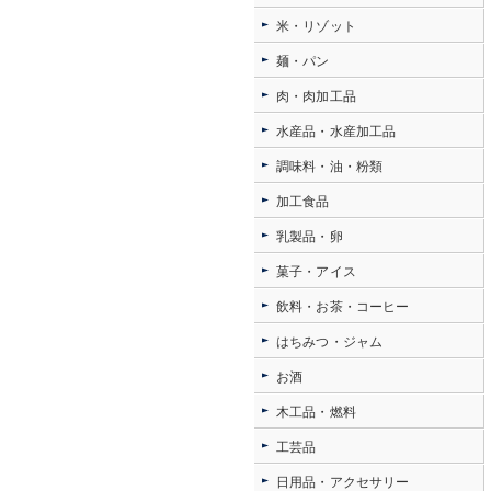
米・リゾット
麺・パン
肉・肉加工品
水産品・水産加工品
調味料・油・粉類
加工食品
乳製品・卵
菓子・アイス
飲料・お茶・コーヒー
はちみつ・ジャム
お酒
木工品・燃料
工芸品
日用品・アクセサリー