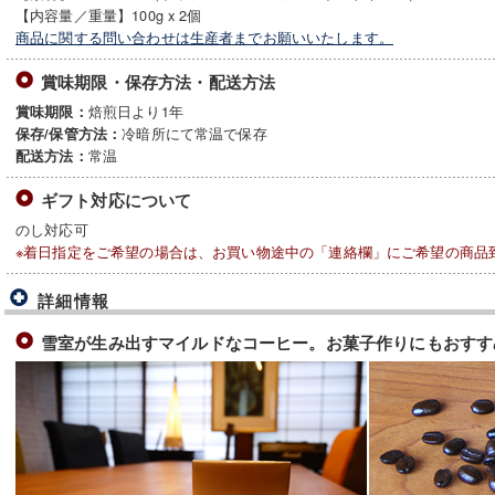
【内容量／重量】100g x 2個
商品に関する問い合わせは生産者までお願いいたします。
賞味期限・保存方法・配送方法
焙煎日より1年
賞味期限：
冷暗所にて常温で保存
保存/保管方法：
常温
配送方法：
ギフト対応について
のし対応可
※着日指定をご希望の場合は、お買い物途中の「連絡欄」にご希望の商品
詳細情報
雪室が生み出すマイルドなコーヒー。お菓子作りにもおすす