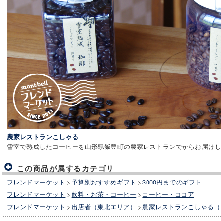
農家レストランこしゃる
雪室で熟成したコーヒーを山形県飯豊町の農家レストランでからお届け
この商品が属するカテゴリ
フレンドマーケット
>
予算別おすすめギフト
>
3000円までのギフト
フレンドマーケット
>
飲料・お茶・コーヒー
>
コーヒー・ココア
フレンドマーケット
>
出店者（東北エリア）
>
農家レストランこしゃる（