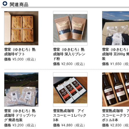
関連商品
雪室（ゆきむろ）熟
雪室（ゆきむろ）熟
雪室（ゆきむろ
成珈琲ギフト
成珈琲 深入りブレン
成珈琲 豆200g 
ド粉
装
価格
¥5,000（税込）
価格
¥2,600（税込）
価格
¥1,650（
雪室（ゆきむろ）熟
雪室熟成珈琲 アイ
雪室熟成珈琲 
成珈琲 ドリップバッ
スコーヒー１Lパック
スコーヒークラ
グ 簡易包装
3本
ボトル3本
価格
¥3,200（税込）
価格
¥4,880（税込）
価格
¥2,830（