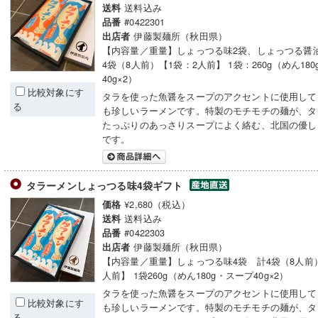
送料込み
送料
#0422301
品番
伊藤製麺所（秋田県）
出店者
【内容量／重量】しょっつる味2袋、しょっつる醤
4袋（8人前）【1袋：2人前】 1袋：260g（めん18
40g×2）
比較対象にす
タラを使った魚醤をスープのアクセントに使用して
る
も珍しいラーメンです。特製のモチモチの麺が、タ
たっぷりのあっさりスープによく絡む、北国の優し
です。
タラーメンしょっつる味4袋ギフト
¥2,680（税込）
価格
送料込み
送料
#0422303
品番
伊藤製麺所（秋田県）
出店者
【内容量／重量】しょっつる味4袋 計4袋（8人前）
人前】 1袋260g（めん180g・スープ40g×2）
タラを使った魚醤をスープのアクセントに使用して
比較対象にす
も珍しいラーメンです。特製のモチモチの麺が、タ
る