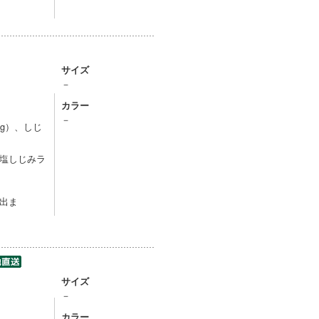
サイズ
－
カラー
－
g）、しじ
塩しじみラ
」
出ま
サイズ
－
カラー