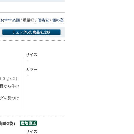
おすすめ順
/
重量軽
/
価格安
/
価格高
商品にのみフォーカスする
サイズ
－
カラー
－
４０ｇ×２）
目から牛の
グを見つけ
油味2袋）
サイズ