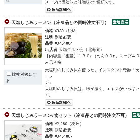
スープは醤油味と味噌味の2種類です。
天塩しじみラーメン（冷凍品との同時注文不可）
¥380（税込）
価格
別途必要
送料
#0451804
品番
天塩グルメ会（北海道）
出店者
【内容量／重量】１３０g（めん９０g、スープ４０
み貝４粒
天塩町のしじみ貝を使った、インスタント乾麵「天
比較対象にす
ーメ
る
ン
天塩町のしじみ貝は、味が濃く、エキスがいっぱい
す。
天塩しじみラーメン6食セット（冷凍品との同時注文不可）
¥2,280（税込）
価格
別途必要
送料
#0451807
品番