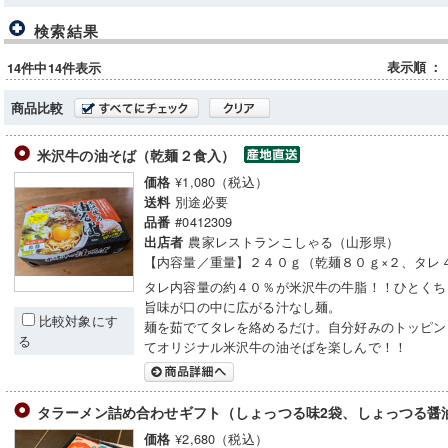
検索結果
表示順
：
14件中14件表示
商品比較
米沢牛の油そば（乾麺２食入）
¥1,080（税込）
価格
別途必要
送料
#0412309
品番
農家レストランこしゃる（山形県）
出店者
【内容量／重量】２４０ｇ（乾麺８０ｇ×２、タレ
タレ内容量の約４０％が米沢牛の牛脂！！ひとくち
旨味が口の中に広がる汁なし麺。
比較対象にす
麺を茹でてタレを絡めるだけ。自分好みのトッピン
る
てオリジナル米沢牛の油そばを楽しんで！！
タラーメン詰め合わせギフト（しょっつる味2袋、しょっつる醤
¥2,680（税込）
価格