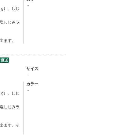
－
０g）、しじ
塩しじみラ
」
出ます。
サイズ
－
カラー
－
０g）、しじ
塩しじみラ
」
出ます。そ