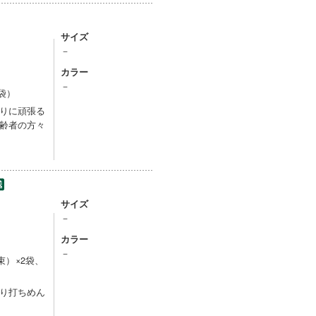
サイズ
－
カラー
－
袋）
りに頑張る
齢者の方々
サイズ
－
カラー
－
束）×2袋、
り打ちめん