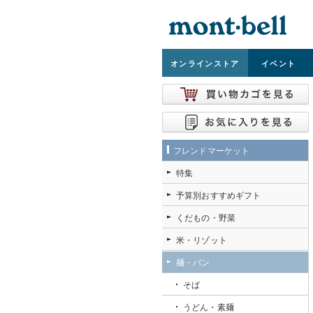
オンライン
ストア
イベント
フレンドマーケット
特集
予算別おすすめギフト
くだもの・野菜
米・リゾット
麺・パン
そば
うどん・素麺