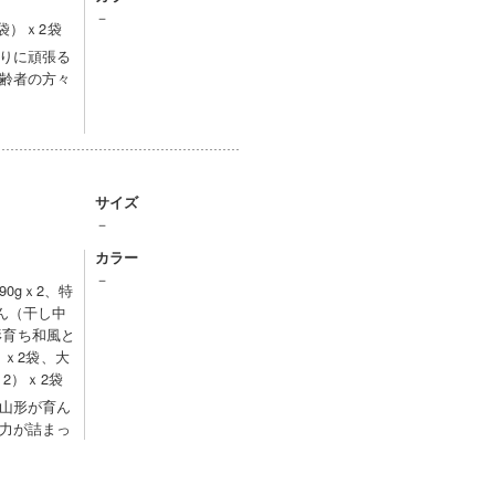
－
袋）ｘ2袋
りに頑張る
齢者の方々
サイズ
－
カラー
－
0gｘ2、特
ん（干し中
山形育ち和風と
）ｘ2袋、大
ｘ2）ｘ2袋
山形が育ん
力が詰まっ