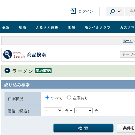
ログイン
保険
宿泊
ふるさと納税
店舗
モンベル
クラブ
カスタマ
ホーム
ラーメン
絞り込み検索
すべて
在庫あり
在庫状況
円〜
円
価格（税込）