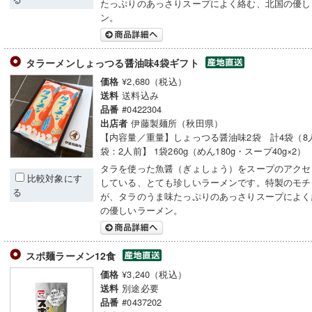
たっぷりのあっさりスープによく絡む、北国の優し
ン。
タラーメンしょっつる醤油味4袋ギフト
¥2,680（税込）
価格
送料込み
送料
#0422304
品番
伊藤製麺所（秋田県）
出店者
【内容量／重量】しょっつる醤油味2袋 計4袋（8
袋：2人前】 1袋260g（めん180g・スープ40g×2）
タラを使った魚醤（ぎょしょう）をスープのアクセ
比較対象にす
している、とても珍しいラーメンです。特製のモチ
る
が、タラのうま味たっぷりのあっさりスープによく
の優しいラーメン。
スポ麺ラーメン12食
¥3,240（税込）
価格
別途必要
送料
#0437202
品番