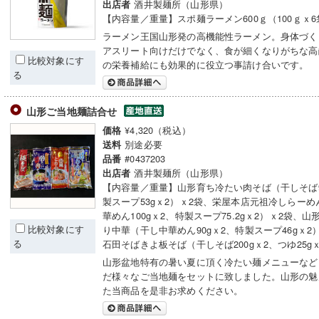
酒井製麺所（山形県）
出店者
【内容量／重量】スポ麺ラーメン600ｇ（100ｇｘ6
ラーメン王国山形発の高機能性ラーメン。身体づく
アスリート向けだけでなく、食が細くなりがちな高
比較対象にす
の栄養補給にも効果的に役立つ事請け合いです。
る
山形ご当地麺詰合せ
¥4,320（税込）
価格
別途必要
送料
#0437203
品番
酒井製麺所（山形県）
出店者
【内容量／重量】山形育ち冷たい肉そば（干しそば9
製スープ53gｘ2）ｘ2袋、栄屋本店元祖冷しらーめ
華めん100gｘ2、特製スープ75.2gｘ2）ｘ2袋、
比較対象にす
り中華（干し中華めん90gｘ2、特製スープ46gｘ2
る
石田そばきよ板そば（干しそば200gｘ2、つゆ25g
山形盆地特有の暑い夏に頂く冷たい麺メニューなど
だ様々なご当地麺をセットに致しました。山形の魅
た当商品を是非お求めください。