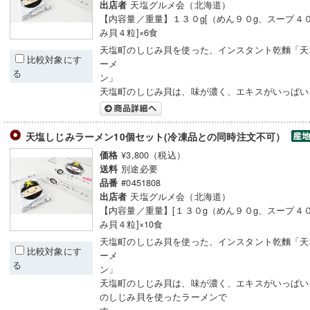
天塩グルメ会（北海道）
出店者
【内容量／重量】１３０g[（めん９０g、スープ４
み貝４粒]×6食
天塩町のしじみ貝を使った、インスタント乾麵「天
比較対象にす
ーメ
る
ン
天塩町のしじみ貝は、味が濃く、エキスがいっぱい
天塩しじみラーメン10個セット(冷凍品との同時注文不可）
¥3,800（税込）
価格
別途必要
送料
#0451808
品番
天塩グルメ会（北海道）
出店者
【内容量／重量】[１３０g（めん９０g、スープ４
み貝４粒]×10食
天塩町のしじみ貝を使った、インスタント乾麵「天
比較対象にす
ーメ
る
ン
天塩町のしじみ貝は、味が濃く、エキスがいっぱい
のしじみ貝を使ったラーメンで