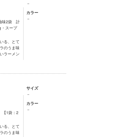
－
カラー
－
油味2袋 計
0g・スープ
いる、とて
ラのうま味
いラーメン
サイズ
－
カラー
－
【1袋：2
いる、とて
ラのうま味