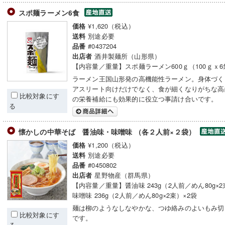
スポ麺ラーメン6食
¥1,620（税込）
価格
別途必要
送料
#0437204
品番
酒井製麺所（山形県）
出店者
【内容量／重量】スポ麺ラーメン600ｇ（100ｇｘ6
ラーメン王国山形発の高機能性ラーメン。身体づく
アスリート向けだけでなく、食が細くなりがちな高
比較対象にす
の栄養補給にも効果的に役立つ事請け合いです。
る
懐かしの中華そば 醤油味・味噌味 （各２人前×２袋）
¥1,200（税込）
価格
別途必要
送料
#0450802
品番
星野物産（群馬県）
出店者
【内容量／重量】醤油味 243g（2人前／めん80g×2
味噌味 236g（2人前／めん80g×2束）×2袋
麺は柳のようなしなやかな、つゆ絡みのよいもみ切
比較対象にす
です。
る