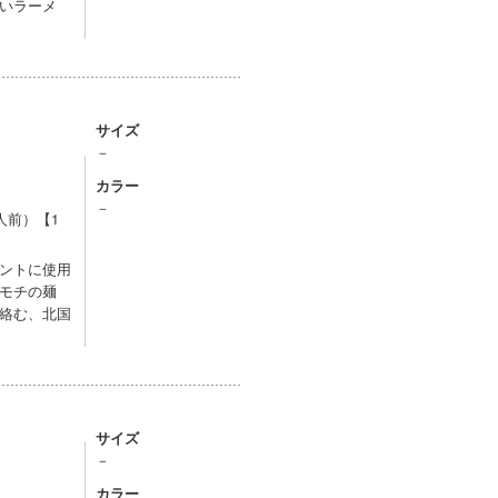
いラーメ
サイズ
－
カラー
－
人前）【1
ントに使用
モチの麺
絡む、北国
サイズ
－
カラー