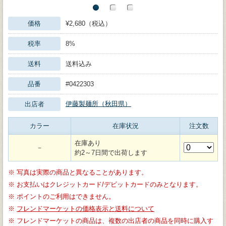
価格
¥2,680（税込）
税率
8%
送料
送料込み
品番
#0422303
伊藤製麺所（秋田県）
出店者
カラー
在庫状況
注文数
在庫あり
－
約2～7日間で出荷します
※
写真は実際の商品と異なることがあります。
※
お支払いはクレジットカード/デビットカードのみとなります。
※
ポイントのご利用はできません。
※
フレンドマーケットの価格表示と送料について
※
フレンドマーケットの商品は、複数の出店者の商品を同時に購入す