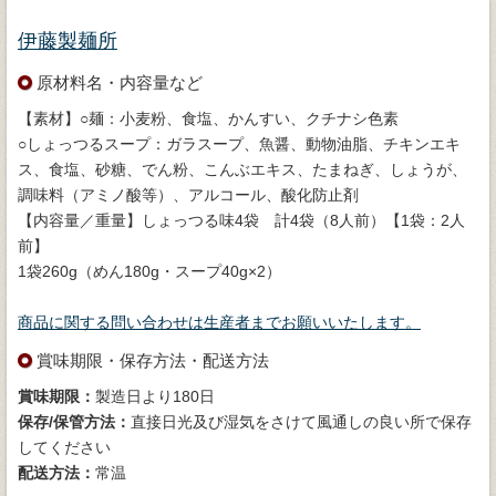
伊藤製麺所
原材料名・内容量など
【素材】○麺：小麦粉、食塩、かんすい、クチナシ色素
○しょっつるスープ：ガラスープ、魚醤、動物油脂、チキンエキ
ス、食塩、砂糖、でん粉、こんぶエキス、たまねぎ、しょうが、
調味料（アミノ酸等）、アルコール、酸化防止剤
【内容量／重量】しょっつる味4袋 計4袋（8人前）【1袋：2人
前】
1袋260g（めん180g・スープ40g×2）
商品に関する問い合わせは生産者までお願いいたします。
賞味期限・保存方法・配送方法
賞味期限：
製造日より180日
保存/保管方法：
直接日光及び湿気をさけて風通しの良い所で保存
してください
配送方法：
常温