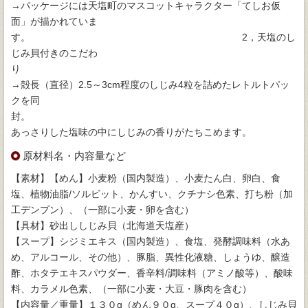
→パッケージには天塩町のマスコットキャラクター「てしお仮
面」が描かれていま
す。 2，天塩のし
じみ貝付きのこだわ
→殻長（直径）2.5～3cm程度のしじみ4粒を詰めたレトルトパッ
クを同
封。
あっさりした塩味の中にしじみの香りがたちこめます。
原材料名・内容量など
【素材】【めん】小麦粉（国内製造）、小麦たん白、卵白、食
塩、植物油脂/ソルビット、かんすい、クチナシ色素、打ち粉（加
工デンプン）、（一部に小麦・卵を含む）
【具材】砂出ししじみ貝（北海道天塩産）
【スープ】シジミエキス（国内製造）、食塩、発酵調味料（水あ
め、アルコール、その他）、豚脂、異性化液糖、しょうゆ、醸造
酢、ホタテエキスパウダー、香辛料/調味料（アミノ酸等）、酸味
料、カラメル色素、（一部に小麦・大豆・豚肉を含む）
【内容量／重量】１３０g（めん９０g、スープ４０g）、しじみ貝