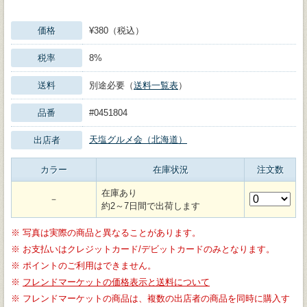
価格
¥380（税込）
税率
8%
送料
別途必要（
送料一覧表
）
品番
#0451804
天塩グルメ会（北海道）
出店者
カラー
在庫状況
注文数
在庫あり
－
約2～7日間で出荷します
※
写真は実際の商品と異なることがあります。
※
お支払いはクレジットカード/デビットカードのみとなります。
※
ポイントのご利用はできません。
※
フレンドマーケットの価格表示と送料について
※
フレンドマーケットの商品は、複数の出店者の商品を同時に購入す