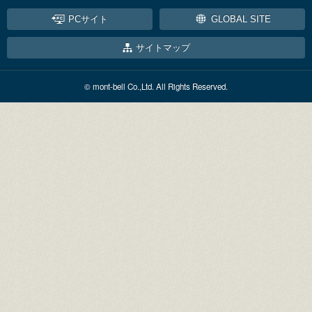
PCサイト
GLOBAL SITE
サイトマップ
© mont-bell Co.,Ltd. All Rights Reserved.