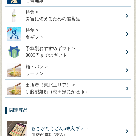
ご当地麺
特集 >
災害に備えるための備蓄品
特集 >
夏ギフト
予算別おすすめギフト >
3000円までのギフト
麺・パン >
ラーメン
出店者（東北エリア） >
伊藤製麺所（秋田県にかほ市）
関連商品
きさかたうどん5束入ギフト
価格¥2,000（税込）