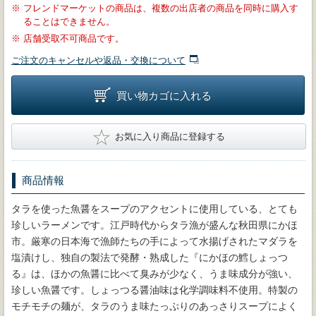
※
フレンドマーケットの商品は、複数の出店者の商品を同時に購入す
ることはできません。
※
店舗受取不可商品です。
ご注文のキャンセルや返品・交換について
買い物カゴに入れる
★
お気に入り商品に登録する
商品情報
タラを使った魚醤をスープのアクセントに使用している、とても
珍しいラーメンです。江戸時代からタラ漁が盛んな秋田県にかほ
市。厳寒の日本海で漁師たちの手によって水揚げされたマダラを
塩漬けし、独自の製法で発酵・熟成した『にかほの鱈しょっつ
る』は、ほかの魚醤に比べて臭みが少なく、うま味成分が強い、
珍しい魚醤です。しょっつる醤油味は化学調味料不使用。特製の
モチモチの麺が、タラのうま味たっぷりのあっさりスープによく