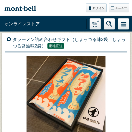
メニュー
ログイン
オンラインストア
タラーメン詰め合わせギフト（しょっつる味2袋、しょっ
つる醤油味2袋）
産地直送