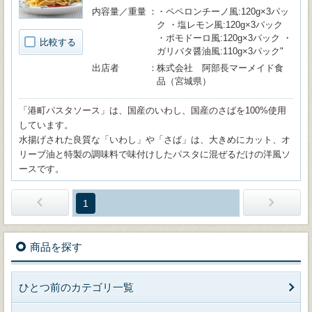
内容量／重量
・ペペロンチーノ風:120g×3パッ
ク ・塩レモン風:120g×3パック
・ポモドーロ風:120g×3パック ・
比較する
ガリバタ醤油風:110g×3パック"
出店者
株式会社 阿部長マーメイド食
品（宮城県）
「港町パスタソース」は、国産のいわし、国産のさばを100%使用
しています。
水揚げされた良質な「いわし」や「さば」は、大きめにカット、オ
リーブ油と特製の調味料で味付けしたパスタに混ぜるだけの洋風ソ
ースです。
1
商品を探す
ひとつ前のカテゴリ一覧