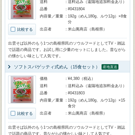
送料
送料込み（遠隔地追加料金あり）
品番
#0431804
内容量／重量
192g（めん180g、ルウ12g）×8食
分
出店者
米山萬商店（島根県）
比較する
出雲そば以外のもう1つの島根県民のソウルフードとしてTV・雑誌
で話題の商品です。お試し用に少量のセットにしました。昔ながら
の懐かしい味として人気です。
ソフトスパゲッティ式めん（15食セット）
産地直送
価格
¥4,380（税込）
送料
送料込み（遠隔地追加料金あり）
品番
#0431803
内容量／重量
192g（めん180g、ルウ12g）×15
食分
出店者
米山萬商店（島根県）
比較する
出雲そば以外のもう1つの島根県民のソウルフードとしてTV・雑誌
で話題の商品です。昔ながらの懐かしい味として人気です。