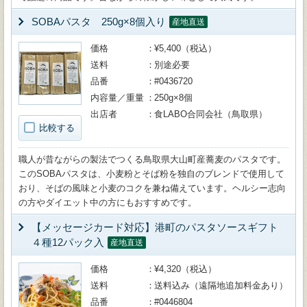
SOBAパスタ 250g×8個入り
産地直送
価格
¥5,400（税込）
送料
別途必要
品番
#0436720
内容量／重量
250g×8個
出店者
食LABO合同会社（鳥取県）
比較する
職人が昔ながらの製法でつくる鳥取県大山町産蕎麦のパスタです。
このSOBAパスタは、小麦粉とそば粉を独自のブレンドで使用して
おり、そばの風味と小麦のコクを兼ね備えています。ヘルシー志向
の方やダイエット中の方にもおすすめです。
【メッセージカード対応】港町のパスタソースギフト
４種12パック入
産地直送
価格
¥4,320（税込）
送料
送料込み（遠隔地追加料金あり）
品番
#0446804