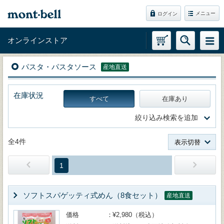
メニュー
ログイン
オンラインストア
パスタ・パスタソース
産地直送
在庫状況
すべて
在庫あり
絞り込み検索を追加
全4件
表示切替
1
ソフトスパゲッティ式めん（8食セット）
産地直送
価格
¥2,980（税込）