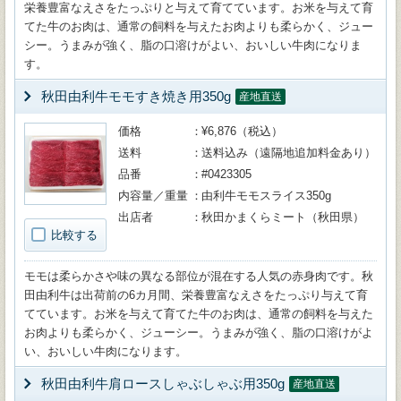
栄養豊富なえさをたっぷりと与えて育てています。お米を与えて育
てた牛のお肉は、通常の飼料を与えたお肉よりも柔らかく、ジュー
シー。うまみが強く、脂の口溶けがよい、おいしい牛肉になりま
す。
秋田由利牛モモすき焼き用350g
産地直送
価格
¥6,876（税込）
送料
送料込み（遠隔地追加料金あり）
品番
#0423305
内容量／重量
由利牛モモスライス350g
出店者
秋田かまくらミート（秋田県）
比較する
モモは柔らかさや味の異なる部位が混在する人気の赤身肉です。秋
田由利牛は出荷前の6カ月間、栄養豊富なえさをたっぷり与えて育
てています。お米を与えて育てた牛のお肉は、通常の飼料を与えた
お肉よりも柔らかく、ジューシー。うまみが強く、脂の口溶けがよ
い、おいしい牛肉になります。
秋田由利牛肩ロースしゃぶしゃぶ用350g
産地直送