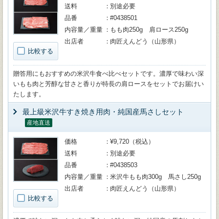
送料
別途必要
品番
#0438501
内容量／重量
もも肉250g 肩ロース250g
出店者
肉匠えんどう（山形県）
比較する
贈答用にもおすすめの米沢牛食べ比べセットです。濃厚で味わい深
いもも肉と芳醇な甘さと香りが特長の肩ロースをセットでお届けい
たします。
最上級米沢牛すき焼き用肉・純国産馬さしセット
産地直送
価格
¥9,720（税込）
送料
別途必要
品番
#0438503
内容量／重量
米沢牛もも肉300g 馬さし250g
出店者
肉匠えんどう（山形県）
比較する