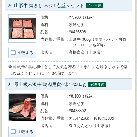
山形牛 焼きしゃぶ４点盛りセット
産地直送
価格
¥7,700（税込）
送料
別途必要
品番
#0426508
内容量／重量
山形牛 360g（モモ・バラ・肩ロ
ース・ロース各90g）
出店者
高橋畜産（山形県）
比較する
全国屈指の黒毛和牛として人気を誇る「山形牛」を焼きしゃぶで楽
しめるようセットにしてお届けします。
最上級米沢牛 焼肉用食べ比べ500ｇ
産地直送
価格
¥8,100（税込）
送料
別途必要
品番
#0438502
内容量／重量
カルビ250g もも肉250g
出店者
肉匠えんどう（山形県）
比較する