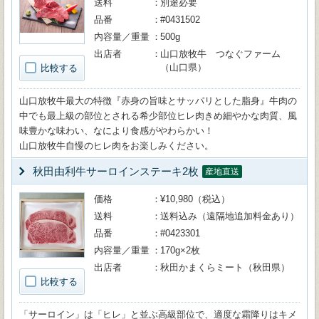
送料
別途必要
品番
#0431502
内容量／重量
500g
出店者
山口放牧牛 つなぐファーム
（山口県）
比較する
山口放牧牛最大の特徴『赤身の旨味とサッパリとした脂身』牛肉の
中でも最上級の部位とされる希少部位ヒレ肉きめ細やかな肉質、風
味豊かな味わい、なにより食感がやわらかい！
山口放牧牛自慢のヒレ肉をお楽しみください。
秋田由利牛サーロインステーキ2枚
産地直送
価格
¥10,980（税込）
送料
送料込み（遠隔地追加料金あり）
品番
#0423301
内容量／重量
170g×2枚
出店者
秋田かまくらミート（秋田県）
比較する
「サーロイン」は「ヒレ」と並ぶ高級部位で、適度な霜降りはキメ