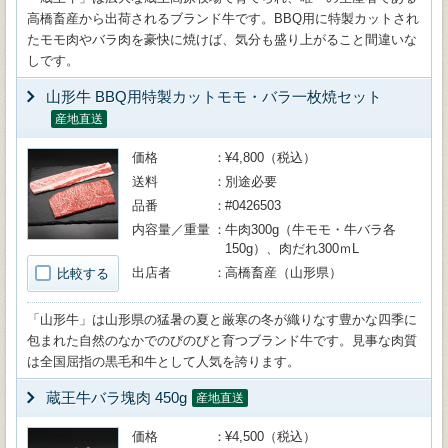
高橋畜産から出荷されるブランド牛です。BBQ用に特製カットされ
たモモ肉やバラ肉を豪快に焼けば、気分も盛り上がること間違いな
しです。
山形牛 BBQ用特製カットモモ・バラ一枚焼セット
産地直送
価格
¥4,800（税込）
送料
別途必要
品番
#0426503
内容量／重量
牛肉300g（牛モモ・牛バラ各
150g）、肉だれ300ｍL
出店者
高橋畜産（山形県）
比較する
「山形牛」は山形県の猛暑の夏と厳寒の冬が織りなす豊かな四季に
包まれた自然のなかでのびのびと育つブランド牛です。見事な肉質
は全国屈指の黒毛和牛として人気を誇ります。
蔵王牛バラ塊肉 450g
産地直送
価格
¥4,500（税込）