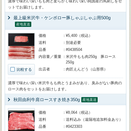
濃厚で味わい深いもも肉と柔らかく味わい深い純国産の馬刺しをセ
ットでお届けします。
最上級米沢牛・ケンボロー豚しゃぶしゃぶ用500g
産地直送
価格
¥5,400（税込）
送料
別途必要
品番
#0438504
内容量／重量
米沢牛もも肉250g 豚ロース
250g
出店者
肉匠えんどう（山形県）
比較する
濃厚で味わい深い米沢牛もも肉とうまみがあり、臭みがない豚肉の
ロース肉をセットをお届けします。
秋田由利牛肩ロースすき焼き350g
産地直送
価格
¥8,064（税込）
送料
送料込み（遠隔地追加料金あり）
品番
#0423303