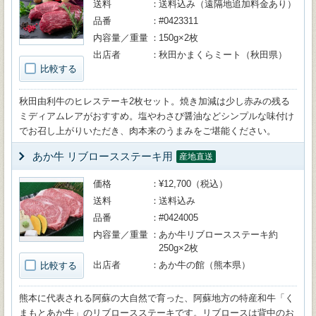
送料
送料込み（遠隔地追加料金あり）
品番
#0423311
内容量／重量
150g×2枚
出店者
秋田かまくらミート（秋田県）
比較する
秋田由利牛のヒレステーキ2枚セット。焼き加減は少し赤みの残る
ミディアムレアがおすすめ。塩やわさび醤油などシンプルな味付け
でお召し上がりいただき、肉本来のうまみをご堪能ください。
あか牛 リブロースステーキ用
産地直送
価格
¥12,700（税込）
送料
送料込み
品番
#0424005
内容量／重量
あか牛リブロースステーキ約
250g×2枚
出店者
あか牛の館（熊本県）
比較する
熊本に代表される阿蘇の大自然で育った、阿蘇地方の特産和牛「く
まもとあか牛」のリブロースステーキです。リブロースは背中のお