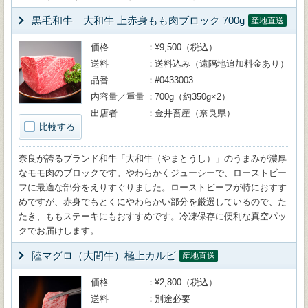
黒毛和牛 大和牛 上赤身もも肉ブロック 700g
産地直送
価格
¥9,500（税込）
送料
送料込み（遠隔地追加料金あり）
品番
#0433003
内容量／重量
700g（約350g×2）
出店者
金井畜産（奈良県）
比較する
奈良が誇るブランド和牛「大和牛（やまとうし）」のうまみが濃厚
なモモ肉のブロックです。やわらかくジューシーで、ローストビー
フに最適な部分をえりすぐりました。ローストビーフが特におすす
めですが、赤身でもとくにやわらかい部分を厳選しているので、た
たき、ももステーキにもおすすめです。冷凍保存に便利な真空パッ
クでお届けします。
陸マグロ（大間牛）極上カルビ
産地直送
価格
¥2,800（税込）
送料
別途必要