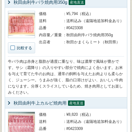
秋田由利牛バラ焼肉用350g
産地直送
価格
¥5,794（税込）
送料
送料込み（遠隔地追加料金あり）
品番
#0423308
内容量／重量
秋田由利牛バラ焼肉用350g
出店者
秋田かまくらミート（秋田県）
比較する
牛バラ肉は赤身と脂肪が適度に重なり、味は濃厚で風味が豊かで
す。サシ（霜降り）の入りやすい部分で焼肉によく合います。お米
を与えて育てた牛のお肉は、通常の飼料を与えたお肉よりも柔らか
く、ジューシー。うまみが強く、脂の口溶けがよい、おいしい牛肉
になります。分厚くスライスしているため、焼き肉用としてお楽し
みください。
秋田由利牛上カルビ焼肉用
産地直送
価格
¥8,820（税込）
送料
送料込み（遠隔地追加料金あり）
品番
#0423309