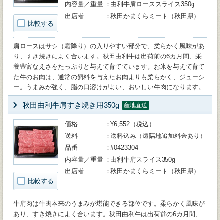
内容量／重量
由利牛肩ローススライス350g
出店者
秋田かまくらミート（秋田県）
比較する
肩ロースはサシ（霜降り）の入りやすい部分で、柔らかく風味があ
り、すき焼きによく合います。秋田由利牛は出荷前の6カ月間、栄
養豊富なえさをたっぷりと与えて育てています。お米を与えて育て
た牛のお肉は、通常の飼料を与えたお肉よりも柔らかく、ジューシ
ー。うまみが強く、脂の口溶けがよい、おいしい牛肉になります。
秋田由利牛肩すき焼き用350g
産地直送
価格
¥6,552（税込）
送料
送料込み（遠隔地追加料金あり）
品番
#0423304
内容量／重量
由利牛肩スライス350g
出店者
秋田かまくらミート（秋田県）
比較する
牛肩肉は牛肉本来のうまみが堪能できる部位です。柔らかく風味が
あり、すき焼きによく合います。秋田由利牛は出荷前の6カ月間、