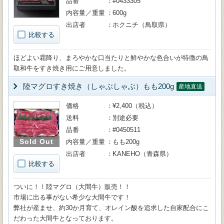
品番
#0433305
内容量／重量
600g
出店者
ホクニチ（鳥取県）
比較する
ほどよい霜降り、まろやかな口当たりと鮮やかな色合いが特徴の鳥
取和牛をすき焼き用にご用意しました。
陸マグロすき焼き（しゃぶしゃぶ）もも200g
産地直送
価格
¥2,400（税込）
送料
別途必要
品番
#0450511
Sold Out
内容量／重量
もも200g
出店者
KANEHO（青森県）
比較する
ついに！！陸マグロ（大間牛）販売！！
市場に出る事がない希少な大間牛です！
弊社が産ませ、約30か月育て、オレイン酸を追求した自家配合にこ
だわった大間牛となっております。