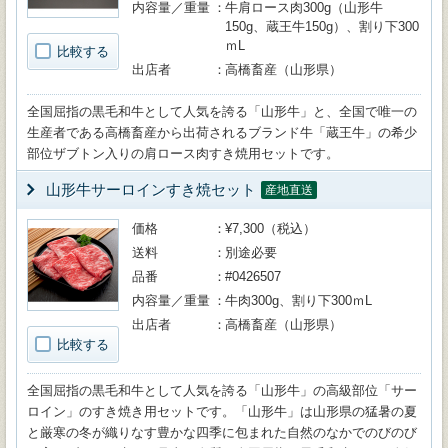
内容量／重量
牛肩ロース肉300g（山形牛
150g、蔵王牛150g）、割り下300
ｍL
比較する
出店者
高橋畜産（山形県）
全国屈指の黒毛和牛として人気を誇る「山形牛」と、全国で唯一の
生産者である高橋畜産から出荷されるブランド牛「蔵王牛」の希少
部位ザブトン入りの肩ロース肉すき焼用セットです。
山形牛サーロインすき焼セット
産地直送
価格
¥7,300（税込）
送料
別途必要
品番
#0426507
内容量／重量
牛肉300g、割り下300ｍL
出店者
高橋畜産（山形県）
比較する
全国屈指の黒毛和牛として人気を誇る「山形牛」の高級部位「サー
ロイン」のすき焼き用セットです。「山形牛」は山形県の猛暑の夏
と厳寒の冬が織りなす豊かな四季に包まれた自然のなかでのびのび