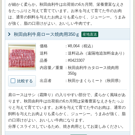
が細かく柔らか。秋田由利牛は出荷前の6カ月間、栄養豊富なえさ
をたっぷりと与えて育てています。お米を与えて育てた牛のお肉
は、通常の飼料を与えたお肉よりも柔らかく、ジューシー。うまみ
が強く、脂の口溶けがよい、おいしい牛肉です。
秋田由利牛肩ロース焼肉用350ｇ
産地直送
価格
¥8,064（税込）
送料
送料込み（遠隔地追加料金あり）
品番
#0423307
内容量／重量
秋田由利牛カタロース焼肉用
350g
出店者
秋田かまくらミート（秋田県）
比較する
肩ロースはサシ（霜降り）の入りやすい部分で、柔らかく風味があ
ります。秋田由利牛は出荷前の6カ月間は栄養豊富なえさをたっぷ
りと与えて育てています。お米を与えて育てた牛のお肉は、通常の
飼料を与えたお肉よりも柔らかく、ジューシー。うまみが強く、脂
の口溶けがよい、おいしい牛肉になります。
分厚くスライスしているため、焼き肉用としてお楽しみください。