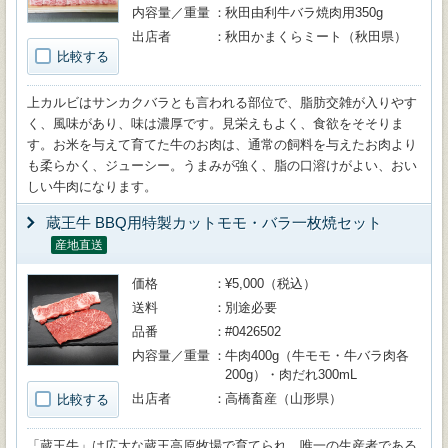
内容量／重量
秋田由利牛バラ焼肉用350g
出店者
秋田かまくらミート（秋田県）
比較する
上カルビはサンカクバラとも言われる部位で、脂肪交雑が入りやす
く、風味があり、味は濃厚です。見栄えもよく、食欲をそそりま
す。お米を与えて育てた牛のお肉は、通常の飼料を与えたお肉より
も柔らかく、ジューシー。うまみが強く、脂の口溶けがよい、おい
しい牛肉になります。
蔵王牛 BBQ用特製カットモモ・バラ一枚焼セット
産地直送
価格
¥5,000（税込）
送料
別途必要
品番
#0426502
内容量／重量
牛肉400g（牛モモ・牛バラ肉各
200g）・肉だれ300mL
出店者
高橋畜産（山形県）
比較する
「蔵王牛」は広大な蔵王高原牧場で育てられ、唯一の生産者である