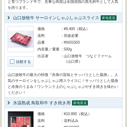
と育つブランド牛で、見事な肉質は全国屈指の黒毛和牛として人気
を誇ります。
山口放牧牛 サーロインしゃぶしゃぶスライス
産地直送
価格
¥9,400（税込）
送料
別途必要
品番
#0431503
内容量／重量
500g
出店者
山口放牧牛 つなぐファーム
（山口県）
比較する
山口放牧牛の最大の特徴『赤身の旨味とサッパリとした脂身』。人
気のサーロインをしゃぶしゃぶ用スライスに！サッパリとした脂身
と赤身のうまみ！ワンランク上のしゃぶしゃぶやすき焼きを味わい
ください！
氷温熟成 鳥取和牛 すき焼き用
産地直送
価格
¥10,800（税込）
送料
送料込み