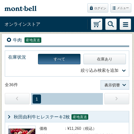
メニュー
ログイン
オンラインストア
牛肉
産地直送
在庫状況
すべて
在庫あり
絞り込み検索を追加
全36件
表示切替
1
秋田由利牛ヒレステーキ2枚
産地直送
価格
¥11,260（税込）