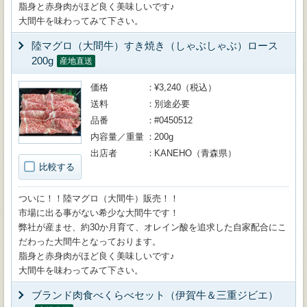
脂身と赤身肉がほど良く美味しいです♪
大間牛を味わってみて下さい。
陸マグロ（大間牛）すき焼き（しゃぶしゃぶ）ロース
200g
産地直送
価格
¥3,240（税込）
送料
別途必要
品番
#0450512
内容量／重量
200g
出店者
KANEHO（青森県）
比較する
ついに！！陸マグロ（大間牛）販売！！
市場に出る事がない希少な大間牛です！
弊社が産ませ、約30か月育て、オレイン酸を追求した自家配合にこ
だわった大間牛となっております。
脂身と赤身肉がほど良く美味しいです♪
大間牛を味わってみて下さい。
ブランド肉食べくらべセット（伊賀牛＆三重ジビエ）