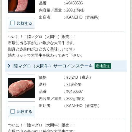
品番
#0450506
内容量／重量
200ｇ前後
出店者
KANEHO（青森県）
比較する
ついに！！陸マグロ（大間牛）販売！！
市場に出る事がない希少な大間牛です。
脂身と赤身肉がほど良く美味しいです♪
焼肉セットで大間牛を味わってみて下さい。
陸マグロ（大間牛）サーロインステーキ
産地直送
価格
¥3,240（税込）
送料
別途必要
品番
#0450507
内容量／重量
200ｇ前後
出店者
KANEHO（青森県）
比較する
ついに！！陸マグロ（大間牛）販売！！
市場に出る事がない希少な大間牛です！