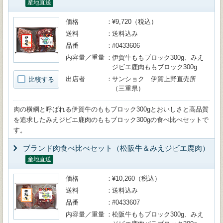
産地直送
価格
¥9,720（税込）
送料
送料込み
品番
#0433606
内容量／重量
伊賀牛ももブロック300g、みえ
ジビエ鹿肉ももブロック300g
出店者
サンショク 伊賀上野直売所
比較する
（三重県）
肉の横綱と呼ばれる伊賀牛のももブロック300gとおいしさと高品質
を追求したみえジビエ鹿肉のももブロック300gの食べ比べセットで
す。
ブランド肉食べ比べセット（松阪牛＆みえジビエ鹿肉）
産地直送
価格
¥10,260（税込）
送料
送料込み
品番
#0433607
内容量／重量
松阪牛ももブロック300g、みえ