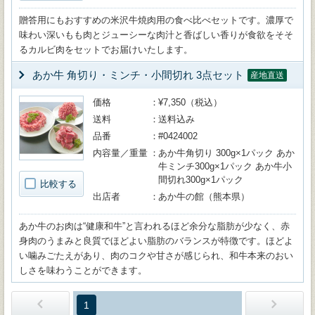
贈答用にもおすすめの米沢牛焼肉用の食べ比べセットです。濃厚で
味わい深いもも肉とジューシーな肉汁と香ばしい香りが食欲をそそ
るカルビ肉をセットでお届けいたします。
あか牛 角切り・ミンチ・小間切れ 3点セット
産地直送
価格
¥7,350（税込）
送料
送料込み
品番
#0424002
内容量／重量
あか牛角切り 300g×1パック あか
牛ミンチ300g×1パック あか牛小
間切れ300g×1パック
比較する
出店者
あか牛の館（熊本県）
あか牛のお肉は“健康和牛”と言われるほど余分な脂肪が少なく、赤
身肉のうまみと良質でほどよい脂肪のバランスが特徴です。ほどよ
い噛みごたえがあり、肉のコクや甘さが感じられ、和牛本来のおい
しさを味わうことができます。
1