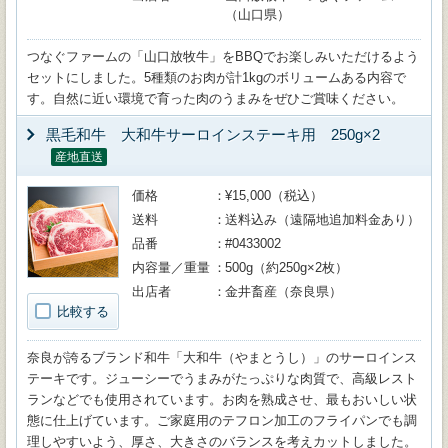
（山口県）
つなぐファームの「山口放牧牛」をBBQでお楽しみいただけるよう
セットにしました。5種類のお肉が計1kgのボリュームある内容で
す。自然に近い環境で育った肉のうまみをぜひご賞味ください。
黒毛和牛 大和牛サーロインステーキ用 250g×2
産地直送
価格
¥15,000（税込）
送料
送料込み（遠隔地追加料金あり）
品番
#0433002
内容量／重量
500g（約250g×2枚）
出店者
金井畜産（奈良県）
比較する
奈良が誇るブランド和牛「大和牛（やまとうし）」のサーロインス
テーキです。ジューシーでうまみがたっぷりな肉質で、高級レスト
ランなどでも使用されています。お肉を熟成させ、最もおいしい状
態に仕上げています。ご家庭用のテフロン加工のフライパンでも調
理しやすいよう、厚さ、大きさのバランスを考えカットしました。