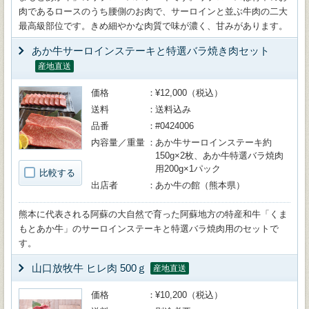
肉であるロースのうち腰側のお肉で、サーロインと並ぶ牛肉の二大
最高級部位です。きめ細やかな肉質で味が濃く、甘みがあります。
あか牛サーロインステーキと特選バラ焼き肉セット
産地直送
価格
¥12,000（税込）
送料
送料込み
品番
#0424006
内容量／重量
あか牛サーロインステーキ約
150g×2枚、あか牛特選バラ焼肉
用200g×1パック
比較する
出店者
あか牛の館（熊本県）
熊本に代表される阿蘇の大自然で育った阿蘇地方の特産和牛「くま
もとあか牛」のサーロインステーキと特選バラ焼肉用のセットで
す。
山口放牧牛 ヒレ肉 500ｇ
産地直送
価格
¥10,200（税込）