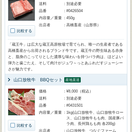
送料
別途必要
品番
#0426504
内容量／重量
450g
出店者
高橋畜産（山形県）
比較する
「蔵王牛」は広大な蔵王高原牧場で育てられ、唯一の生産者である
高橋畜産から出荷されるブランド牛です。蔵王牛の野生味ある赤身
と、脂身のこってりとした濃厚な味わいを持つバラ肉は、ほどよい
弾力と歯ごたえ、そして肉汁がジュワ～っとあふれだすジューシー
さが魅力です。
山口放牧牛 BBQセット
産地直送
価格
¥8,000（税込）
送料
別途必要
品番
#0431501
内容量／重量
1kg(山口放牧牛、山口放牧牛ロー
ス、山口放牧牛もも肉、国産豚バ
ラ肉、長州鶏もも肉 各200g)
比較する
出店者
山口放牧牛 つなぐファーム