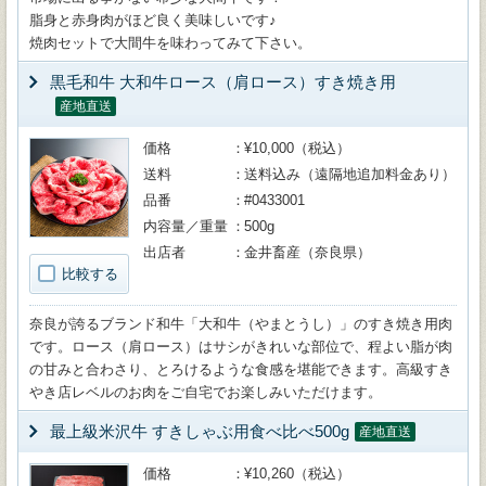
脂身と赤身肉がほど良く美味しいです♪
焼肉セットで大間牛を味わってみて下さい。
黒毛和牛 大和牛ロース（肩ロース）すき焼き用
産地直送
価格
¥10,000（税込）
送料
送料込み（遠隔地追加料金あり）
品番
#0433001
内容量／重量
500g
出店者
金井畜産（奈良県）
比較する
奈良が誇るブランド和牛「大和牛（やまとうし）」のすき焼き用肉
です。ロース（肩ロース）はサシがきれいな部位で、程よい脂が肉
の甘みと合わさり、とろけるような食感を堪能できます。高級すき
やき店レベルのお肉をご自宅でお楽しみいただけます。
最上級米沢牛 すきしゃぶ用食べ比べ500g
産地直送
価格
¥10,260（税込）