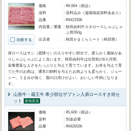
価格
¥8,064（税込）
送料
送料込み（遠隔地追加料金あり）
品番
#0423306
内容量／重量
秋田由利牛カタロースしゃぶしゃ
ぶ用350g
出店者
秋田かまくらミート（秋田県）
比較する
肩ロースはサシ（霜降り）の入りやすい部分で、柔らかく風味があ
りしゃぶしゃぶによく合います。秋田由利牛は出荷前の6カ月間、
栄養豊富なえさをたっぷりと与えて育てています。お米を与えて育
てた牛のお肉は、通常の飼料を与えたお肉よりも柔らかく、ジュー
シー。うまみが強く、脂の口溶けがよい、おいしい牛肉になりま
す。
山形牛・蔵王牛 希少部位ザブトン入肩ロースすき焼セ
ット
産地直送
価格
¥5,600（税込）
送料
別途必要
品番
#0426506