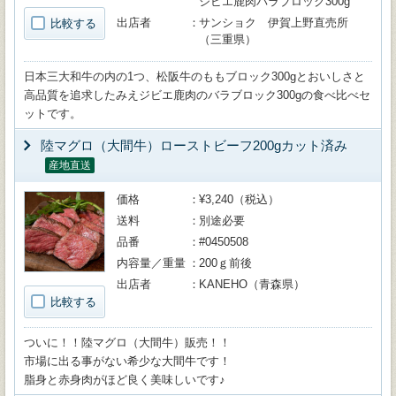
ジビエ鹿肉バラブロック300g
出店者
サンショク 伊賀上野直売所
比較する
（三重県）
日本三大和牛の内の1つ、松阪牛のももブロック300gとおいしさと
高品質を追求したみえジビエ鹿肉のバラブロック300gの食べ比べセ
ットです。
陸マグロ（大間牛）ローストビーフ200gカット済み
産地直送
価格
¥3,240（税込）
送料
別途必要
品番
#0450508
内容量／重量
200ｇ前後
出店者
KANEHO（青森県）
比較する
ついに！！陸マグロ（大間牛）販売！！
市場に出る事がない希少な大間牛です！
脂身と赤身肉がほど良く美味しいです♪