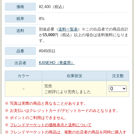
価格
¥2,400（税込）
税率
8%
別途必要（
送料一覧表
）※この出品者での商品合計
送料
が
15,000
円（税込）以上の場合は送料無料になりま
す。
品番
#0450511
KANEHO（青森県）
出店者
カラー
在庫状況
注文数
完売
－
ご好評により完売しました
※
写真は実際の商品と異なることがあります。
※
お支払いはクレジットカード/デビットカードのみとなります。
※
ポイントのご利用はできません。
※
フレンドマーケットの価格表示と送料について
※
フレンドマーケットの商品は、複数の出店者の商品を同時に購入す