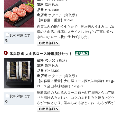
送料込み
送料
#0433301
品番
ホクニチ（鳥取県）
出店者
【内容量／重量】80g×8
肉質はきめ細かく柔らかで、豚本来のうまみにも富
産の大山豚。極薄にスライスし1枚ずつ丁寧に並べ
比較対象にす
きれいなロール状に仕上げました。
る
氷温熟成 大山豚ロース味噌漬けセット
¥5,400（税込）
価格
送料込み
送料
#0433303
品番
ホクニチ（鳥取県）
出店者
【内容量／重量】大山豚ロース西京味噌漬け 120g
ロース金山寺味噌漬け 120g×3
鳥取県産の大山豚のロース肉を西京味噌と金山寺味
比較対象にす
りと漬け込みました。コクのある甘みと焼き上げた
る
さが一体となり、噛みしめるほどにおいしさが広が