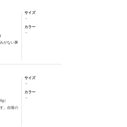
サイズ
－
カラー
－
g
みがない豚
サイズ
－
カラー
－
0g）
す。自慢の