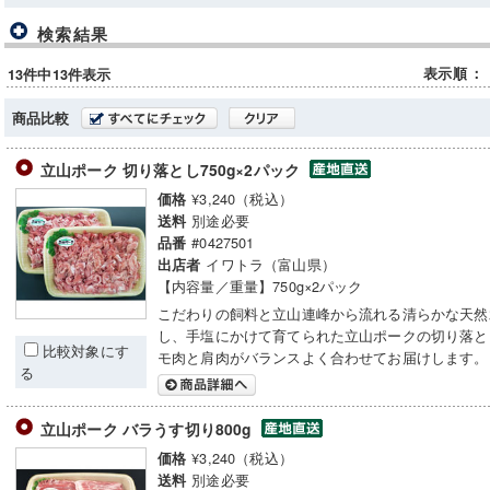
検索結果
表示順
：
13件中13件表示
商品比較
立山ポーク 切り落とし750g×2パック
¥3,240（税込）
価格
別途必要
送料
#0427501
品番
イワトラ（富山県）
出店者
【内容量／重量】750g×2パック
こだわりの飼料と立山連峰から流れる清らかな天然
し、手塩にかけて育てられた立山ポークの切り落と
比較対象にす
モ肉と肩肉がバランスよく合わせてお届けします。
る
立山ポーク バラうす切り800g
¥3,240（税込）
価格
別途必要
送料