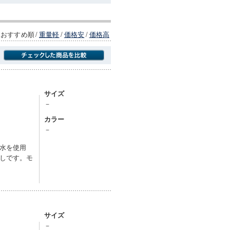
おすすめ順
/
重量軽
/
価格安
/
価格高
商品にのみフォーカスする
サイズ
－
カラー
－
水を使用
しです。モ
サイズ
－