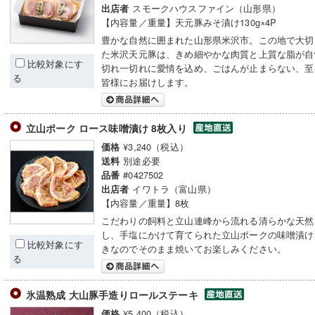
スモークハウスファイン（山形県）
出店者
【内容量／重量】天元豚みそ漬け130g×4P
豊かな自然に囲まれた山形県米沢市。この地で大切
た米沢天元豚は、きめ細やかな肉質と上質な脂が自
比較対象にす
切れ一切れに愛情を込め、ごはんが止まらない、至
る
皆様にお届けします。
立山ポーク ロース味噌漬け 8枚入り
¥3,240（税込）
価格
別途必要
送料
#0427502
品番
イワトラ（富山県）
出店者
【内容量／重量】8枚
こだわりの飼料と立山連峰から流れる清らかな天然
し、手塩にかけて育てられた立山ポークの味噌漬け
比較対象にす
きなのでそのまま焼いてお楽しみください。
る
氷温熟成 大山豚手造りロールステーキ
¥5,400（税込）
価格