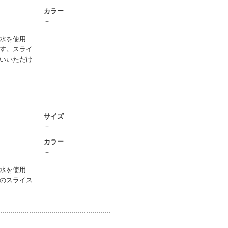
カラー
－
水を使用
す。スライ
いいただけ
サイズ
－
カラー
－
水を使用
のスライス