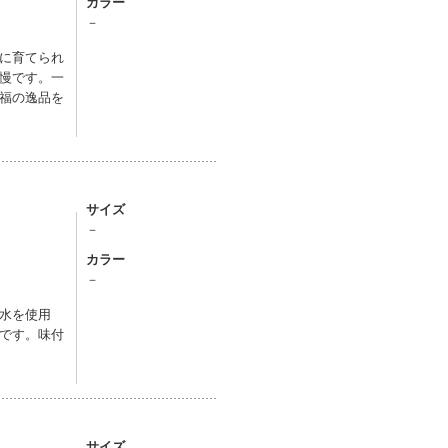
カラー
－
に育てられ
慢です。一
福の逸品を
サイズ
－
カラー
－
水を使用
です。味付
サイズ