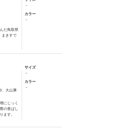
－
カラー
－
んだ鳥取県
、まきすで
サイズ
－
カラー
－
×3、大山豚
噌にじっく
際の香ばし
ります。