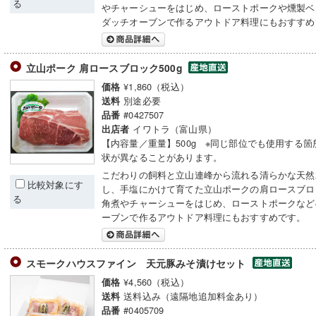
る
やチャーシューをはじめ、ローストポークや燻製ベ
ダッチオーブンで作るアウトドア料理にもおすすめ
立山ポーク 肩ロースブロック500g
¥1,860（税込）
価格
別途必要
送料
#0427507
品番
イワトラ（富山県）
出店者
【内容量／重量】500g ※同じ部位でも使用する箇
状が異なることがあります。
こだわりの飼料と立山連峰から流れる清らかな天然
比較対象にす
し、手塩にかけて育てた立山ポークの肩ロースブロ
る
角煮やチャーシューをはじめ、ローストポークなど
ーブンで作るアウトドア料理にもおすすめです。
スモークハウスファイン 天元豚みそ漬けセット
¥4,560（税込）
価格
送料込み（遠隔地追加料金あり）
送料
#0405709
品番