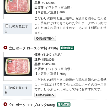
#0427503
品番
イワトラ（富山県）
出店者
【内容量／重量】800g
こだわりの飼料と立山連峰から流れる清らかな天然
し、手塩にかけて育てられた立山ポークのバラ肉で
比較対象にす
スした肉をお届けしますので、そのまま料理にお使
る
ます。
立山ポーク ロースうす切り750g
¥3,240（税込）
価格
別途必要
送料
#0427504
品番
イワトラ（富山県）
出店者
【内容量／重量】750g
こだわりの飼料と立山連峰から流れる清らかな天然
し、手塩にかけて育てられた立山ポークのロース肉
比較対象にす
です。しゃぶしゃぶ用として特におすすめです。
る
立山ポーク モモブロック500g