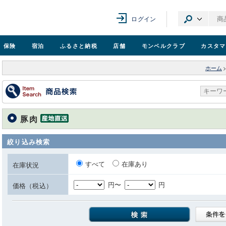
ログイン
保険
宿泊
ふるさと納税
店舗
モンベル
クラブ
カスタマ
ホーム
豚肉
絞り込み検索
すべて
在庫あり
在庫状況
円〜
円
価格（税込）