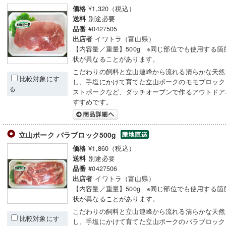
¥1,320（税込）
価格
別途必要
送料
#0427505
品番
イワトラ（富山県）
出店者
【内容量／重量】500g ※同じ部位でも使用する箇
状が異なることがあります。
こだわりの飼料と立山連峰から流れる清らかな天然
比較対象にす
し、手塩にかけて育てた立山ポークのモモブロック
る
ストポークなど、ダッチオーブンで作るアウトドア
すすめです。
立山ポーク バラブロック500g
¥1,860（税込）
価格
別途必要
送料
#0427506
品番
イワトラ（富山県）
出店者
【内容量／重量】500g ※同じ部位でも使用する箇
状が異なることがあります。
こだわりの飼料と立山連峰から流れる清らかな天然
比較対象にす
し、手塩にかけて育てた立山ポークのバラブロック