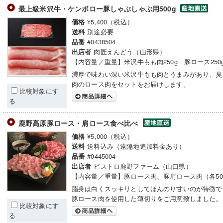
最上級米沢牛・ケンボロー豚しゃぶしゃぶ用500g
¥5,400（税込）
価格
別途必要
送料
#0438504
品番
肉匠えんどう（山形県）
出店者
【内容量／重量】米沢牛もも肉250g 豚ロース250
濃厚で味わい深い米沢牛もも肉とうまみがあり、臭
肉のロース肉をセットをお届けします。
比較対象にす
る
鹿野高原豚ロース・肩ロース食べ比べ
¥5,000（税込）
価格
送料込み（遠隔地追加料金あり）
送料
#0445004
品番
ビストロ鹿野ファーム（山口県）
出店者
【内容量／重量】豚ロース肉、豚肩ロース肉（各50
脂身は白くスッキリとしてほんのり甘いのが特徴で
豚ロース肉を使用した薄切りをご用意致しました。
比較対象にす
る