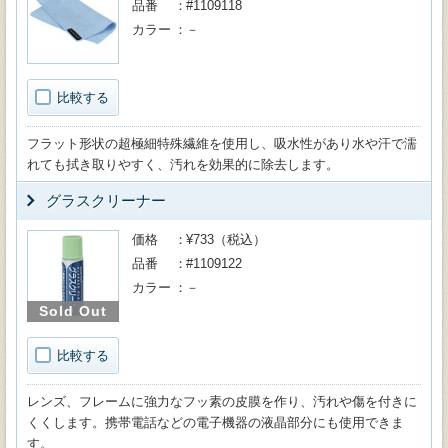
品番
#1109118
カラー
－
比較する
フラット形状の超極細特殊繊維を使用し、吸水性があり水や汗で濡
れても拭き取りやすく、汚れを効果的に除去します。
グラスクリーナー
価格
¥733（税込）
品番
#1109122
カラー
－
Sold Out
比較する
レンズ、フレームに強力なフッ素の皮膜を作り、汚れや傷を付きに
くくします。携帯電話などの電子機器の液晶部分にも使用できま
す。