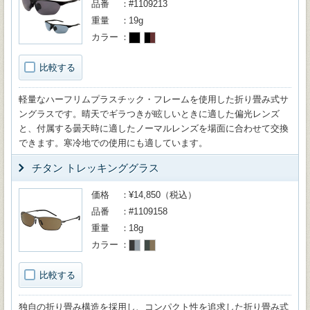
品番
#1109213
重量
19g
カラー
比較する
軽量なハーフリムプラスチック・フレームを使用した折り畳み式サ
ングラスです。晴天でギラつきが眩しいときに適した偏光レンズ
と、付属する曇天時に適したノーマルレンズを場面に合わせて交換
できます。寒冷地での使用にも適しています。
チタン トレッキンググラス
価格
¥14,850（税込）
品番
#1109158
重量
18g
カラー
比較する
独自の折り畳み構造を採用し、コンパクト性を追求した折り畳み式