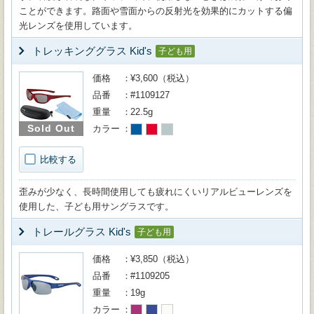
ことができます。路面や雪面からの反射光を効果的にカットする偏
光レンズを使用しています。
トレッキンググラス Kid's
子ども用
価格
¥3,600（税込）
品番
#1109127
重量
22.5g
Sold Out
カラー
比較する
歪みが少なく、長時間使用しても疲れにくいリアルビューレンズを
使用した、子ども用サングラスです。
トレールグラス Kid's
子ども用
価格
¥3,850（税込）
品番
#1109205
重量
19g
カラー