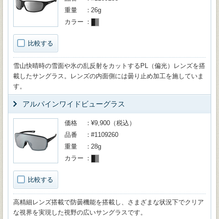
重量
26g
カラー
比較する
雪山快晴時の雪面や氷の乱反射をカットするPL（偏光）レンズを搭
載したサングラス。レンズの内面側には曇り止め加工を施していま
す。
アルパインワイドビューグラス
価格
¥9,900（税込）
品番
#1109260
重量
28g
カラー
比較する
高精細レンズ搭載で防曇機能を搭載し、さまざまな状況下でクリア
な視界を実現した視野の広いサングラスです。