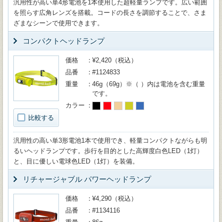
汎用性が高い単4形電池を1本使用した超軽量ランプです。広い範囲
を照らす広角レンズを搭載。コードの長さを調節することで、さま
ざまなシーンで使用できます。
コンパクトヘッドランプ
価格
¥2,420（税込）
品番
#1124833
重量
46g（69g）※（ ）内は電池を含む重量
です。
カラー
比較する
汎用性の高い単3形電池1本で使用でき、軽量コンパクトながらも明
るいヘッドランプです。歩行を目的とした高輝度白色LED（1灯）
と、目に優しい電球色LED（1灯）を装備。
リチャージャブル パワーヘッドランプ
価格
¥4,290（税込）
品番
#1134116