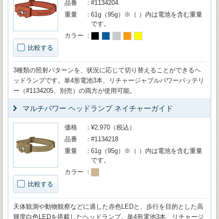
品番
#1134204
重量
61g（95g）※（ ）内は電池を含む重量
です。
カラー
比較する
3種類の照射パターンを、状況に応じて切り替えることができるヘ
ッドランプです。単4形電池3本、リチャージャブルパワーバッテリ
ー（#1134205、別売）の両方が使用可能。
マルチパワー ヘッドランプ ネイチャーガイド
価格
¥2,970（税込）
品番
#1134218
重量
61g（95g）※（ ）内は電池を含む重量
です。
カラー
比較する
天体観測や動物観察などに適した赤色LEDと、歩行を目的とした高
輝度白色LEDを搭載したヘッドランプ。単4形電池3本、リチャージ