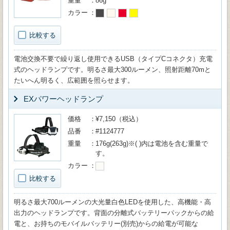
重量
86g
カラー
比較する
電池交換不要で繰り返し使用できるUSB（タイプCコネクタ）充電
式のヘッドランプです。明るさ最大300ルーメン、照射距離70mと
たいへん明るく、広範囲を照らせます。
EXパワーヘッドランプ
価格
¥7,150（税込）
品番
#1124777
重量
176g(263g)※( )内は電池を含む重量で
す。
カラー
比較する
明るさ最大700ルーメンの大光量白色LEDを使用した、高機能・高
出力のヘッドランプです。背面の分離式バッテリーパックからの給
電と、お持ちのモバイルバッテリー(別売)からの給電が可能な