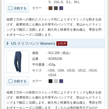
S、XXL-S、S-L、M-L
カラー
比較する
縦横２方向への優れたストレッチ性によりダイナミックな動きを妨
げず、耐摩耗性にも優れる中厚手のパンツです。登山からクライミ
ングまで幅広く活躍します。耐久性と軽量性を兼ね備え、季節を問
わずオールシーズン活躍します。
US クリフパンツ Women's
女性用
価格
¥12,200（税込）
品番
#2305236
平均重量
415g
サイズ
US6、US8、US10、US12、US14、
US16
カラー
比較する
縦横２方向への抜群のストレッチ性によりダイナミックな動きを妨
げず、耐摩耗性にも優れる中厚手のパンツです。登山からクライミ
ングまで幅広く活躍します。耐久性と軽量性を兼ね備え、季節を問
わずオールシーズン活躍します。【こちらは海外販売モデルのた