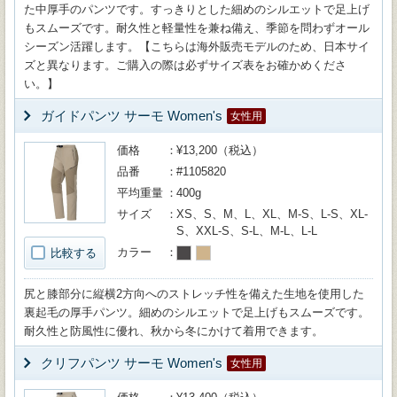
た中厚手のパンツです。すっきりとした細めのシルエットで足上げ
もスムーズです。耐久性と軽量性を兼ね備え、季節を問わずオール
シーズン活躍します。【こちらは海外販売モデルのため、日本サイ
ズと異なります。ご購入の際は必ずサイズ表をお確かめくださ
い。】
ガイドパンツ サーモ Women's
女性用
価格
¥13,200（税込）
品番
#1105820
平均重量
400g
サイズ
XS、S、M、L、XL、M-S、L-S、XL-
S、XXL-S、S-L、M-L、L-L
カラー
比較する
尻と膝部分に縦横2方向へのストレッチ性を備えた生地を使用した
裏起毛の厚手パンツ。細めのシルエットで足上げもスムーズです。
耐久性と防風性に優れ、秋から冬にかけて着用できます。
クリフパンツ サーモ Women's
女性用