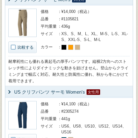
価格
¥14,000（税込）
品番
#1105821
平均重量
436g
サイズ
XS、S、M、L、XL、M-S、L-S、XL-
S、XXL-S、S-L、M-L
カラー
比較する
耐摩耗性にも優れる裏起毛の厚手パンツです。縦横2方向へのスト
レッチ性によりダイナミックな動きを妨げません。登山からクライ
ミングまで幅広く対応。耐久性と防風性に優れ、秋から冬にかけて
着用できます。
US クリフパンツ サーモ Women's
女性用
価格
¥14,100（税込）
品番
#2305274
平均重量
441g
サイズ
US6、US8、US10、US12、US14、
US16