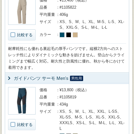
価格
¥13,400（税込）
品番
#1105822
平均重量
406g
サイズ
XS、S、M、L、XL、M-S、L-S、XL-
S、XXL-S、S-L、M-L、L-L
カラー
比較する
耐摩耗性にも優れる裏起毛の厚手パンツです。縦横2方向へのスト
レッチ性によりダイナミックな動きを妨げません。登山からクライ
ミングまで幅広く対応。耐久性と防風性に優れ、秋から冬にかけて
着用できます。
ガイドパンツ サーモ Men's
男性用
価格
¥13,800（税込）
品番
#1105819
平均重量
434g
サイズ
XS、S、M、L、XL、XXL、L-SS、
XL-SS、M-S、L-S、XL-S、XXL-S、
XXXLS、XS-L、S-L、M-L、L-L、XL-
比較する
L