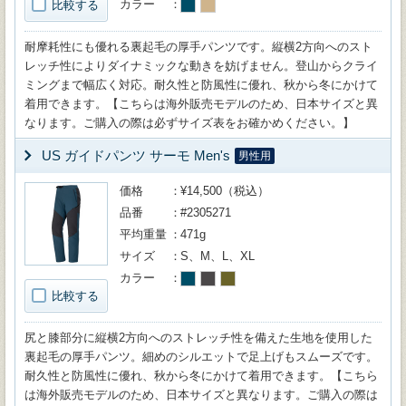
カラー
比較する
耐摩耗性にも優れる裏起毛の厚手パンツです。縦横2方向へのスト
レッチ性によりダイナミックな動きを妨げません。登山からクライ
ミングまで幅広く対応。耐久性と防風性に優れ、秋から冬にかけて
着用できます。【こちらは海外販売モデルのため、日本サイズと異
なります。ご購入の際は必ずサイズ表をお確かめください。】
US ガイドパンツ サーモ Men's
男性用
価格
¥14,500（税込）
品番
#2305271
平均重量
471g
サイズ
S、M、L、XL
カラー
比較する
尻と膝部分に縦横2方向へのストレッチ性を備えた生地を使用した
裏起毛の厚手パンツ。細めのシルエットで足上げもスムーズです。
耐久性と防風性に優れ、秋から冬にかけて着用できます。【こちら
は海外販売モデルのため、日本サイズと異なります。ご購入の際は