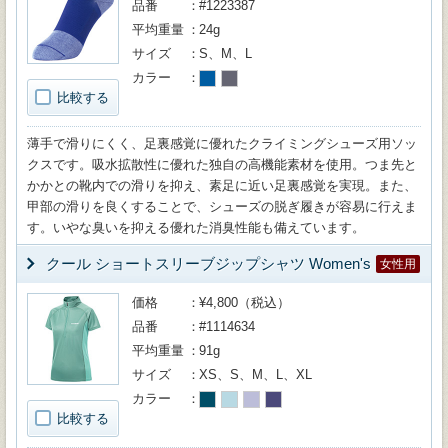
品番
#1223387
平均重量
24g
サイズ
S、M、L
カラー
比較する
薄手で滑りにくく、足裏感覚に優れたクライミングシューズ用ソッ
クスです。吸水拡散性に優れた独自の高機能素材を使用。つま先と
かかとの靴内での滑りを抑え、素足に近い足裏感覚を実現。また、
甲部の滑りを良くすることで、シューズの脱ぎ履きが容易に行えま
す。いやな臭いを抑える優れた消臭性能も備えています。
クール ショートスリーブジップシャツ Women's
女性用
価格
¥4,800（税込）
品番
#1114634
平均重量
91g
サイズ
XS、S、M、L、XL
カラー
比較する