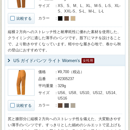
サイズ
XS、S、M、L、XL、M-S、L-S、XL-
S、XXL-S、S-L、M-L、L-L
カラー
比較する
縦横２方向へのストレッチ性と耐摩耗性に優れた素材を使用した、
クライミングに適した薄手のパンツです。股下にマチを設けること
で、より動きやすくなっています。軽やかな履き心地で、春から秋
の登山におすすめです。
US ガイドパンツ ライト Women's
女性用
価格
¥9,700（税込）
品番
#2305237
平均重量
329g
サイズ
US6、US8、US10、US12、US14、
US16
カラー
比較する
尻と膝部分に縦横２方向へのストレッチ性を備えた、大変動きやす
い薄手のパンツです。すっきりとした細めのシルエットで足上げも