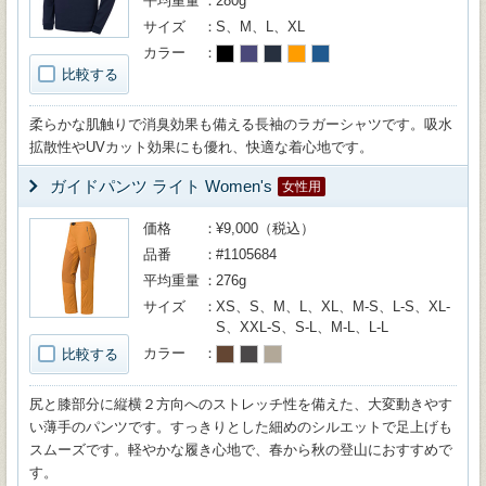
平均重量
280g
サイズ
S、M、L、XL
カラー
比較する
柔らかな肌触りで消臭効果も備える長袖のラガーシャツです。吸水
拡散性やUVカット効果にも優れ、快適な着心地です。
ガイドパンツ ライト Women's
女性用
価格
¥9,000（税込）
品番
#1105684
平均重量
276g
サイズ
XS、S、M、L、XL、M-S、L-S、XL-
S、XXL-S、S-L、M-L、L-L
カラー
比較する
尻と膝部分に縦横２方向へのストレッチ性を備えた、大変動きやす
い薄手のパンツです。すっきりとした細めのシルエットで足上げも
スムーズです。軽やかな履き心地で、春から秋の登山におすすめで
す。