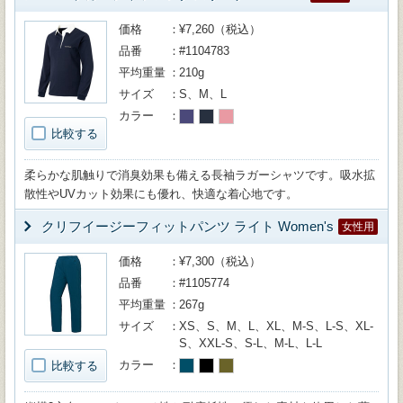
価格
¥7,260（税込）
品番
#1104783
平均重量
210g
サイズ
S、M、L
カラー
比較する
柔らかな肌触りで消臭効果も備える長袖ラガーシャツです。吸水拡
散性やUVカット効果にも優れ、快適な着心地です。
クリフイージーフィットパンツ ライト Women's
女性用
価格
¥7,300（税込）
品番
#1105774
平均重量
267g
サイズ
XS、S、M、L、XL、M-S、L-S、XL-
S、XXL-S、S-L、M-L、L-L
カラー
比較する