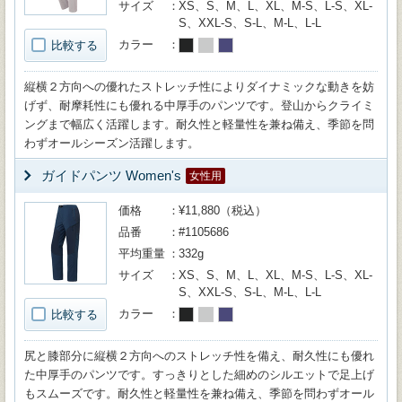
サイズ
XS、S、M、L、XL、M-S、L-S、XL-
S、XXL-S、S-L、M-L、L-L
カラー
比較する
縦横２方向への優れたストレッチ性によりダイナミックな動きを妨
げず、耐摩耗性にも優れる中厚手のパンツです。登山からクライミ
ングまで幅広く活躍します。耐久性と軽量性を兼ね備え、季節を問
わずオールシーズン活躍します。
ガイドパンツ Women's
女性用
価格
¥11,880（税込）
品番
#1105686
平均重量
332g
サイズ
XS、S、M、L、XL、M-S、L-S、XL-
S、XXL-S、S-L、M-L、L-L
カラー
比較する
尻と膝部分に縦横２方向へのストレッチ性を備え、耐久性にも優れ
た中厚手のパンツです。すっきりとした細めのシルエットで足上げ
もスムーズです。耐久性と軽量性を兼ね備え、季節を問わずオール