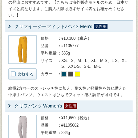
の登山におすすめです。【こちらは海外販売モデルのため、日本サ
イズと異なります。ご購入の際は必ずサイズ表をお確かめくださ
い。】
クリフイージーフィットパンツ Men's
男性用
価格
¥10,300（税込）
品番
#1105777
平均重量
385g
サイズ
XS、S、M、L、XL、M-S、L-S、XL-
S、XXL-S、S-L、M-L
カラー
比較する
縦横2方向へのストレッチ性に加え、耐久性と軽量性を兼ね備えた
中厚手パンツ。ウエストはひもでフィット感の調節が可能です。
クリフパンツ Women's
女性用
価格
¥11,660（税込）
品番
#1105682
平均重量
384g