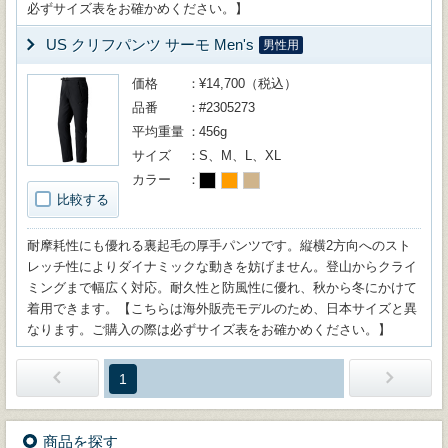
必ずサイズ表をお確かめください。】
US クリフパンツ サーモ Men's
男性用
価格
¥14,700（税込）
品番
#2305273
平均重量
456g
サイズ
S、M、L、XL
カラー
比較する
耐摩耗性にも優れる裏起毛の厚手パンツです。縦横2方向へのスト
レッチ性によりダイナミックな動きを妨げません。登山からクライ
ミングまで幅広く対応。耐久性と防風性に優れ、秋から冬にかけて
着用できます。【こちらは海外販売モデルのため、日本サイズと異
なります。ご購入の際は必ずサイズ表をお確かめください。】
1
商品を探す