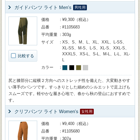
ガイドパンツ ライト Men's
男性用
価格
¥9,300（税込）
品番
#1105683
平均重量
303g
サイズ
XS、S、M、L、XL、XXL、L-SS、
XL-SS、M-S、L-S、XL-S、XXL-S、
XXXLS、XS-L、S-L、M-L、L-L、XL-
比較する
L
カラー
尻と膝部分に縦横２方向へのストレッチ性を備えた、大変動きやす
い薄手のパンツです。すっきりとした細めのシルエットで足上げも
スムーズです。軽やかな履き心地で、春から秋の登山におすすめで
す。
クリフパンツ ライト Women's
女性用
価格
¥9,400（税込）
品番
#1105680
平均重量
307g