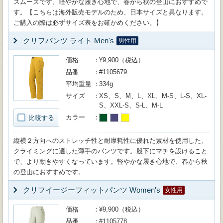
スムーズです。軽やかな履き心地で、春から秋の登山におすすめで
す。【こちらは海外販売モデルのため、日本サイズと異なります。
ご購入の際は必ずサイズ表をお確かめください。】
クリフパンツ ライト Men's
男性用
価格
¥9,900（税込）
品番
#1105679
平均重量
334g
サイズ
XS、S、M、L、XL、M-S、L-S、XL-
S、XXL-S、S-L、M-L
カラー
比較する
縦横２方向へのストレッチ性と耐摩耗性に優れた素材を使用した、
クライミングに適した薄手のパンツです。股下にマチを設けること
で、より動きやすくなっています。軽やかな履き心地で、春から秋
の登山におすすめです。
クリフイージーフィットパンツ Women's
女性用
価格
¥9,900（税込）
品番
#1105778