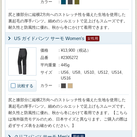
カラー
尻と膝部分に縦横2方向へのストレッチ性を備えた生地を使用した
裏起毛の厚手パンツ。細めのシルエットで足上げもスムーズです。
耐久性と防風性に優れ、秋から冬にかけて着用できます。
US ガイドパンツ サーモ Women's
女性用
価格
¥13,900（税込）
品番
#2305272
平均重量
445g
サイズ
US6、US8、US10、US12、US14、
US16
カラー
比較する
尻と膝部分に縦横2方向へのストレッチ性を備えた生地を使用した
裏起毛の厚手パンツ。細めのシルエットで足上げもスムーズです。
耐久性と防風性に優れ、秋から冬にかけて着用できます。【こちら
は海外販売モデルのため、日本サイズと異なります。ご購入の際は
必ずサイズ表をお確かめください。】
クリフパンツ サーモ Men's
男性用