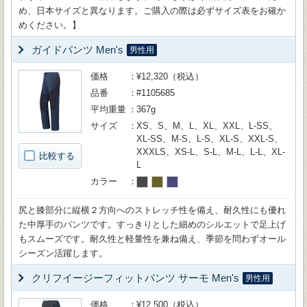
め、日本サイズと異なります。ご購入の際は必ずサイズ表をお確か
めください。】
ガイドパンツ Men's
男性用
価格
¥12,320（税込）
品番
#1105685
平均重量
367g
サイズ
XS、S、M、L、XL、XXL、L-SS、
XL-SS、M-S、L-S、XL-S、XXL-S、
XXXLS、XS-L、S-L、M-L、L-L、XL-
比較する
L
カラー
尻と膝部分に縦横２方向へのストレッチ性を備え、耐久性にも優れ
た中厚手のパンツです。すっきりとした細めのシルエットで足上げ
もスムーズです。耐久性と軽量性を兼ね備え、季節を問わずオール
シーズン活躍します。
クリフイージーフィットパンツ サーモ Men's
男性用
価格
¥12,500（税込）