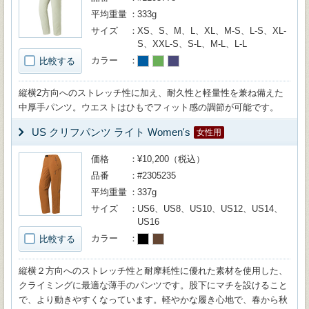
平均重量
333g
サイズ
XS、S、M、L、XL、M-S、L-S、XL-
S、XXL-S、S-L、M-L、L-L
カラー
比較する
縦横2方向へのストレッチ性に加え、耐久性と軽量性を兼ね備えた
中厚手パンツ。ウエストはひもでフィット感の調節が可能です。
US クリフパンツ ライト Women's
女性用
価格
¥10,200（税込）
品番
#2305235
平均重量
337g
サイズ
US6、US8、US10、US12、US14、
US16
カラー
比較する
縦横２方向へのストレッチ性と耐摩耗性に優れた素材を使用した、
クライミングに最適な薄手のパンツです。股下にマチを設けること
で、より動きやすくなっています。軽やかな履き心地で、春から秋