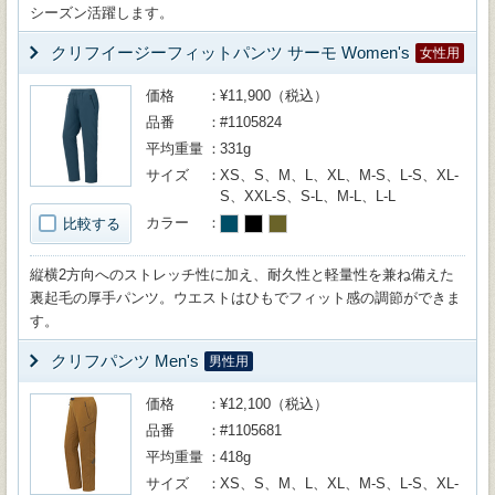
シーズン活躍します。
クリフイージーフィットパンツ サーモ Women's
女性用
価格
¥11,900（税込）
品番
#1105824
平均重量
331g
サイズ
XS、S、M、L、XL、M-S、L-S、XL-
S、XXL-S、S-L、M-L、L-L
カラー
比較する
縦横2方向へのストレッチ性に加え、耐久性と軽量性を兼ね備えた
裏起毛の厚手パンツ。ウエストはひもでフィット感の調節ができま
す。
クリフパンツ Men's
男性用
価格
¥12,100（税込）
品番
#1105681
平均重量
418g
サイズ
XS、S、M、L、XL、M-S、L-S、XL-