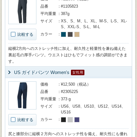
品番
#1105823
平均重量
387g
サイズ
XS、S、M、L、XL、M-S、L-S、XL-
S、XXL-S、S-L、M-L
カラー
比較する
縦横2方向へのストレッチ性に加え、耐久性と軽量性を兼ね備えた
裏起毛の厚手パンツ。ウエストはひもでフィット感の調節ができま
す。
US ガイドパンツ Women's
女性用
価格
¥12,500（税込）
品番
#2305225
平均重量
373 g
サイズ
US6、US8、US10、US12、US14、
US16
カラー
比較する
尻と膝部分に縦横２方向へのストレッチ性を備え、耐久性にも優れ