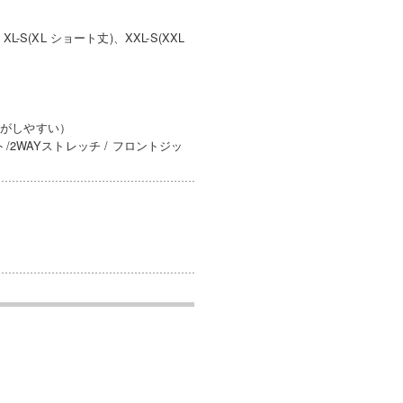
-S(XL ショート丈)、XXL-S(XXL
きがしやすい）
2WAYストレッチ / フロントジッ