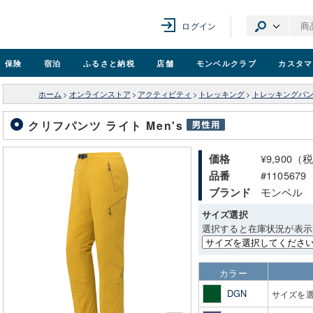
ログイン
保険
宿泊
ふるさと納税
店舗
モンベル
クラブ
カスタマ
ホーム
>
オンラインストア
>
アクティビティ
>
トレッキング
>
トレッキングパ
クリフパンツ ライト Men's
¥9,900（
価格
#1105679
品番
モンベル
ブランド
サイズ選択
選択すると在庫状況が表示
カラー
DGN
サイズを