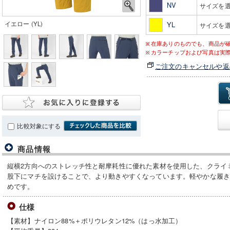
NV
サイズを
イエロー (YL)
YL
サイズを
在庫ありのものでも、商品が
カラーチップおよび写真は実
ご注文のキャンセルや返
比較対象にする
商品情報
縦横2方向へのストレッチ性と耐摩耗性に優れた素材を使用した、クライ
股下にマチを設けることで、より動きやすくなっています。軽やかな履
めです。
仕様
【素材】ナイロン88%＋ポリウレタン12%（はっ水加工）