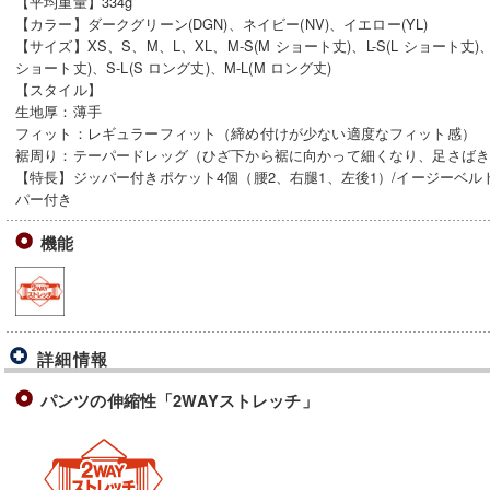
【平均重量】334g
【カラー】ダークグリーン(DGN)、ネイビー(NV)、イエロー(YL)
【サイズ】XS、S、M、L、XL、M-S(M ショート丈)、L-S(L ショート丈)、XL
ショート丈)、S-L(S ロング丈)、M-L(M ロング丈)
【スタイル】
生地厚：薄手
フィット：レギュラーフィット（締め付けが少ない適度なフィット感）
裾周り：テーパードレッグ（ひざ下から裾に向かって細くなり、足さば
【特長】ジッパー付きポケット4個（腰2、右腿1、左後1）/イージーベルト/
パー付き
機能
詳細情報
パンツの伸縮性「2WAYストレッチ」