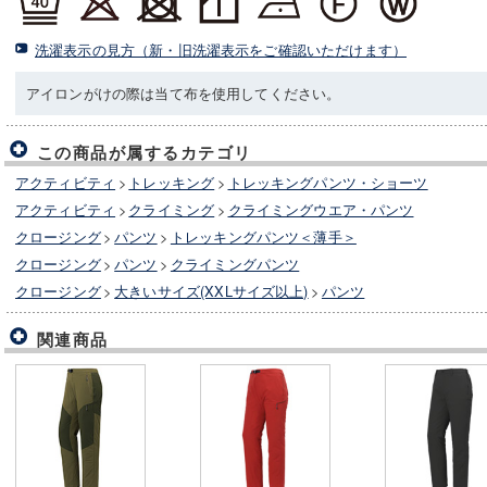
洗濯表示の見方（新・旧洗濯表示をご確認いただけます）
アイロンがけの際は当て布を使用してください。
この商品が属するカテゴリ
アクティビティ
>
トレッキング
>
トレッキングパンツ・ショーツ
アクティビティ
>
クライミング
>
クライミングウエア・パンツ
クロージング
>
パンツ
>
トレッキングパンツ＜薄手＞
クロージング
>
パンツ
>
クライミングパンツ
クロージング
>
大きいサイズ(XXLサイズ以上)
>
パンツ
関連商品