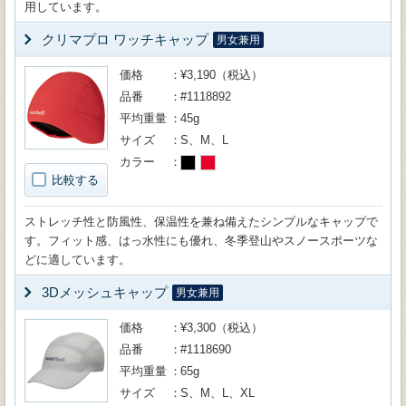
用しています。
クリマプロ ワッチキャップ
男女兼用
価格
¥3,190（税込）
品番
#1118892
平均重量
45g
サイズ
S、M、L
カラー
比較する
ストレッチ性と防風性、保温性を兼ね備えたシンプルなキャップで
す。フィット感、はっ水性にも優れ、冬季登山やスノースポーツな
どに適しています。
3Dメッシュキャップ
男女兼用
価格
¥3,300（税込）
品番
#1118690
平均重量
65g
サイズ
S、M、L、XL