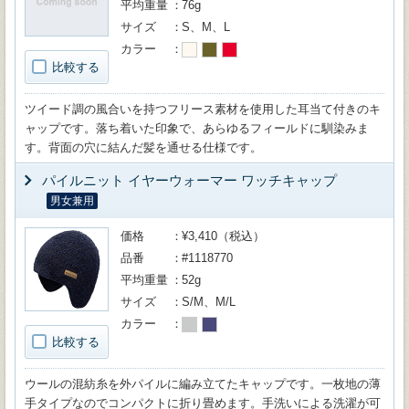
平均重量
76g
サイズ
S、M、L
カラー
比較する
ツイード調の風合いを持つフリース素材を使用した耳当て付きのキ
ャップです。落ち着いた印象で、あらゆるフィールドに馴染みま
す。背面の穴に結んだ髪を通せる仕様です。
パイルニット イヤーウォーマー ワッチキャップ
男女兼用
価格
¥3,410（税込）
品番
#1118770
平均重量
52g
サイズ
S/M、M/L
カラー
比較する
ウールの混紡糸を外パイルに編み立てたキャップです。一枚地の薄
手タイプなのでコンパクトに折り畳めます。手洗いによる洗濯が可