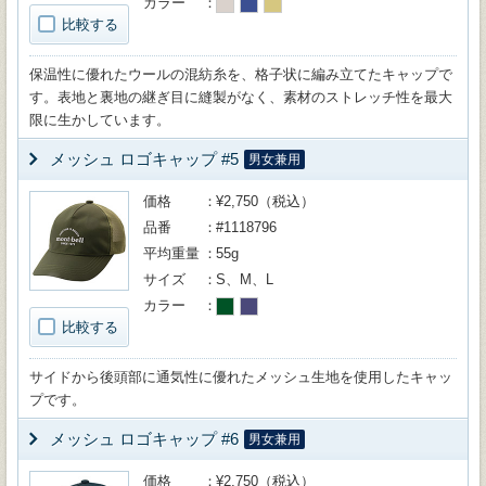
カラー
比較する
保温性に優れたウールの混紡糸を、格子状に編み立てたキャップで
す。表地と裏地の継ぎ目に縫製がなく、素材のストレッチ性を最大
限に生かしています。
メッシュ ロゴキャップ #5
男女兼用
価格
¥2,750（税込）
品番
#1118796
平均重量
55g
サイズ
S、M、L
カラー
比較する
サイドから後頭部に通気性に優れたメッシュ生地を使用したキャッ
プです。
メッシュ ロゴキャップ #6
男女兼用
価格
¥2,750（税込）