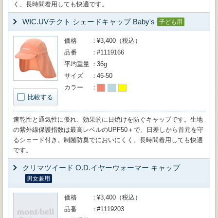
く、長時間着用しても快適です。
WIC.UVテクト シェードキャップ Baby's
子ども用
価格
¥3,400（税込）
品番
#1119166
平均重量
36g
サイズ
46-50
カラー
比較する
速乾性と通気性に優れ、効果的に日焼けを防ぐキャップです。生地
の紫外線保護指数は最高レベルのUPF50＋で、日差しから首元を守
るシェード付き。制菌防臭でにおいにくく、長時間着用しても快適
です。
クリマツイード O.D.イヤーウォーマー キャップ
男女兼用
価格
¥3,400（税込）
品番
#1119203