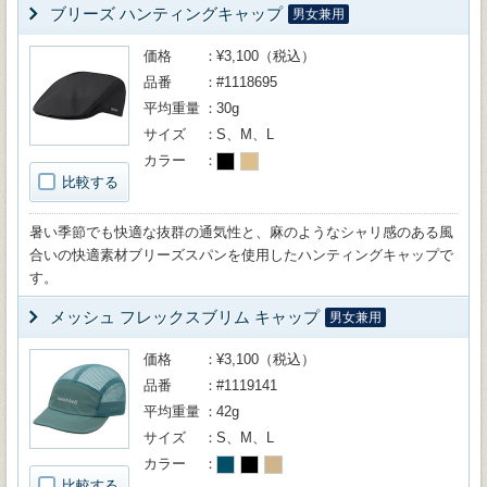
ブリーズ ハンティングキャップ
男女兼用
価格
¥3,100（税込）
品番
#1118695
平均重量
30g
サイズ
S、M、L
カラー
比較する
暑い季節でも快適な抜群の通気性と、麻のようなシャリ感のある風
合いの快適素材ブリーズスパンを使用したハンティングキャップで
す。
メッシュ フレックスブリム キャップ
男女兼用
価格
¥3,100（税込）
品番
#1119141
平均重量
42g
サイズ
S、M、L
カラー
比較する