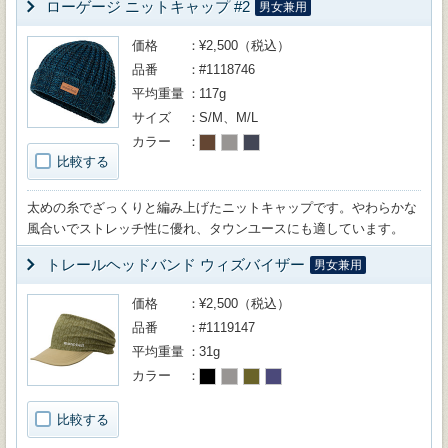
ローゲージ ニットキャップ #2
男女兼用
価格
¥2,500（税込）
品番
#1118746
平均重量
117g
サイズ
S/M、M/L
カラー
比較する
太めの糸でざっくりと編み上げたニットキャップです。やわらかな
風合いでストレッチ性に優れ、タウンユースにも適しています。
トレールヘッドバンド ウィズバイザー
男女兼用
価格
¥2,500（税込）
品番
#1119147
平均重量
31g
カラー
比較する