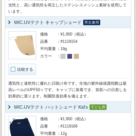
光性と、高い通気性を両立したステンレスメッシュ素材を使用して
います。
WIC.UVテクト キャップシェード
男女兼用
価格
¥1,800（税込）
品番
#1119154
平均重量
19g
カラー
比較する
通気性と速乾性に優れた日除け布です。生地の紫外線保護指数は最
高レベルのUPF50＋です。キャップに装着でき、首筋への日差しを
効果的に遮ります。制菌防臭効果を備えます。
WIC.UVテクト ハットシェード Kid's
子ども用
価格
¥1,800（税込）
品番
#1119168
平均重量
12g