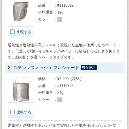
品番
#1118399
平均重量
19g
カラー
比較する
通気性と遮熱性を高いレベルで実現した生地を使用したカバーで
す。日差しが強い時にキャップやハットに装着して眩しさを抑えま
す。顔の部分を覆うハーフタイプです。
ステンレスメッシュ フルシェード
男女兼用
価格
¥2,200（税込）
品番
#1118398
平均重量
24g
カラー
比較する
通気性と遮熱性を高いレベルで実現した生地を使用したカバーで