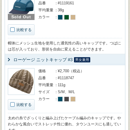
品番
#1119161
平均重量
38g
Sold Out
カラー
比較する
帽体にメッシュ生地を使用した通気性の高いキャップです。つばに
は芯が入っており、形状を自由に変えることができます。
ローゲージ ニットキャップ #3
男女兼用
価格
¥2,700（税込）
品番
#1118747
平均重量
111g
サイズ
S/M、M/L
カラー
比較する
太めの糸でざっくりと編み上げたケーブル編みのキャップです。や
わらかな風合いでストレッチ性に優れ、タウンユースにも適してい