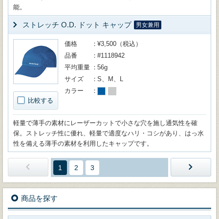
能。
ストレッチ O.D. ドット キャップ
男女兼用
価格
¥3,500（税込）
品番
#1118942
平均重量
56g
サイズ
S、M、L
カラー
比較する
軽量で薄手の素材にレーザーカットで小さな穴を施し通気性を確
保。ストレッチ性に優れ、軽量で適度なハリ・コシがあり、はっ水
性を備える薄手の素材を利用したキャップです。
1
2
3
商品を探す