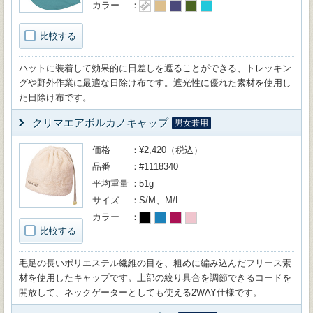
カラー
比較する
ハットに装着して効果的に日差しを遮ることができる、トレッキン
グや野外作業に最適な日除け布です。遮光性に優れた素材を使用し
た日除け布です。
クリマエアボルカノキャップ
男女兼用
価格
¥2,420（税込）
品番
#1118340
平均重量
51g
サイズ
S/M、M/L
カラー
比較する
毛足の長いポリエステル繊維の目を、粗めに編み込んだフリース素
材を使用したキャップです。上部の絞り具合を調節できるコードを
開放して、ネックゲーターとしても使える2WAY仕様です。