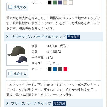
カラー
比較する
通気性と遮光性を両立した、三層構造のメッシュ生地のキャップで
す。吸水拡散性に優れているので、汗をかいても快適さをキープで
きます。消臭機能も備えています。
リバーシブル バードビルキャップ
男女兼用
価格
¥3,300（税込）
品番
#1118693
平均重量
27g
サイズ
S、M、L
カラー
比較する
ヘルメットやフードの下にもかぶりやすいフィット感の高いキャッ
プです。ツバの形を自由に変えられます。柔らかな生地を使用し、
裏表で異なる表情を楽しめるリバーシブル仕様。
ブリーズ ワークキャップ
男女兼用