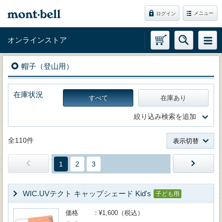
メニュー
ログイン
オンラインストア
帽子（登山用）
在庫状況
すべて
在庫あり
絞り込み検索を追加
全110件
表示切替
1
2
3
WIC.UVテクト キャップシェード Kid's
子ども用
価格
¥1,600（税込）