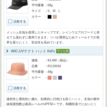
平均重量
69g
サイズ
S、M、L
カラー
比較する
メッシュ生地を使用したキャップです。レインウエアのフードと併
せても蒸れずに着用できます。ツバが透明なためフィールドでの視
界を遮りにくく、安全性を高めています。
WIC.UVテクト ハット Kid's
子ども用
価格
¥3,400（税込）
品番
#1119164
平均重量
49g
カラー
比較する
速乾性と通気性に優れ、効果的に日焼けを防ぐハット。生地の紫外
線保護指数は最高レベルのUPF50＋です。制菌防臭でにおいにく