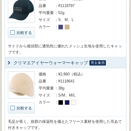
品番
#1118797
平均重量
52g
サイズ
S、M、L
カラー
比較する
サイドから後頭部に通気性に優れたメッシュ生地を使用したキャッ
プです。
クリマエアイヤーウォーマーキャップ
男女兼用
価格
¥2,860（税込）
品番
#1118641
平均重量
38g
サイズ
S/M、M/L
カラー
比較する
毛足が長く、抜群の保温性を備えたフリース素材を使用した耳あて
付きキャップです。