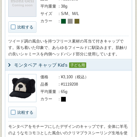
平均重量
38g
サイズ
S/M、M/L
カラー
比較する
ツイード調の風合いを持つフリース素材の耳当て付きキャップで
す。落ち着いた印象で、あらゆるフィールドに馴染みます。肌触り
の良いシャミースを内側ヘッドバンド部分に使用しています。
モンタベア キャップ Kid's
子ども用
価格
¥3,100（税込）
品番
#1119208
平均重量
65g
カラー
比較する
モンタベアをモチーフにしたデザインのキャップです。全体に羊毛
のようなモコモコとした風合いのクリマプラスシーリング生地を使