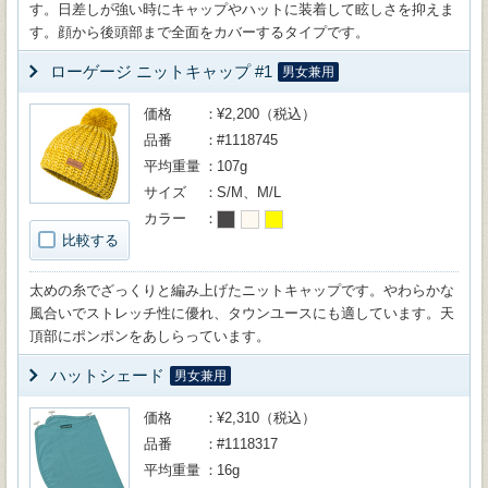
す。日差しが強い時にキャップやハットに装着して眩しさを抑えま
す。顔から後頭部まで全面をカバーするタイプです。
ローゲージ ニットキャップ #1
男女兼用
価格
¥2,200（税込）
品番
#1118745
平均重量
107g
サイズ
S/M、M/L
カラー
比較する
太めの糸でざっくりと編み上げたニットキャップです。やわらかな
風合いでストレッチ性に優れ、タウンユースにも適しています。天
頂部にポンポンをあしらっています。
ハットシェード
男女兼用
価格
¥2,310（税込）
品番
#1118317
平均重量
16g