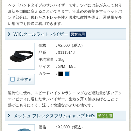
ヘッドバンドタイプのサンバイザーです。ツバには芯が入っており
形状を自由に変えることができます。汗止めの役割をするヘッドバ
ンド部分は、優れたストレッチ性と吸水拡散性を備え、運動量が多
い場面でも快適に着用できます。
WIC.クールライト バイザー
男女兼用
価格
¥2,500（税込）
品番
#1119148
平均重量
18g
サイズ
S/M、M/L
カラー
比較する
速乾性に優れ、スピードハイクやランニングなど運動量が多いアク
ティビティに適したサンバイザー。生地を薄く編みあげることで、
熱がこもりにくく、涼しく快適なかぶり心地です。
メッシュ フレックスブリムキャップ Kid's
子ども用
価格
¥2,600（税込）