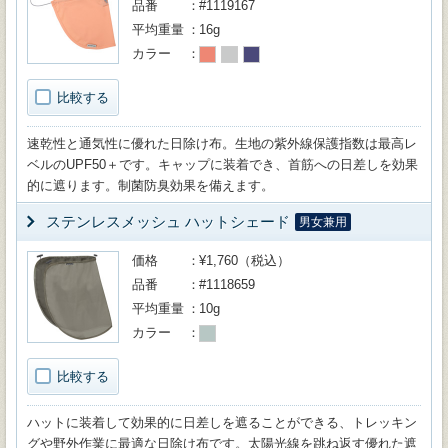
品番
#1119167
平均重量
16g
カラー
比較する
速乾性と通気性に優れた日除け布。生地の紫外線保護指数は最高レ
ベルのUPF50＋です。キャップに装着でき、首筋への日差しを効果
的に遮ります。制菌防臭効果を備えます。
ステンレスメッシュ ハットシェード
男女兼用
価格
¥1,760（税込）
品番
#1118659
平均重量
10g
カラー
比較する
ハットに装着して効果的に日差しを遮ることができる、トレッキン
グや野外作業に最適な日除け布です。太陽光線を跳ね返す優れた遮