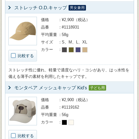
ストレッチ O.D.キャップ
男女兼用
価格
¥2,900（税込）
品番
#1118931
平均重量
58g
サイズ
S、M、L、XL
カラー
比較する
ストレッチ性に優れ、軽量で適度なハリ・コシがあり、はっ水性を
備える薄手の素材を利用したキャップです。
モンタベア メッシュキャップ Kid's
子ども用
価格
¥2,900（税込）
品番
#1119162
平均重量
56g
カラー
比較する