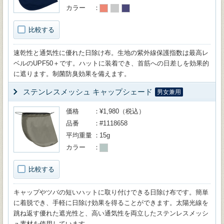
カラー
比較する
速乾性と通気性に優れた日除け布。生地の紫外線保護指数は最高レ
ベルのUPF50＋です。ハットに装着でき、首筋への日差しを効果的
に遮ります。制菌防臭効果を備えます。
ステンレスメッシュ キャップシェード
男女兼用
価格
¥1,980（税込）
品番
#1118658
平均重量
15g
カラー
比較する
キャップやツバの短いハットに取り付けできる日除け布です。簡単
に着脱でき、手軽に日除け効果を得ることができます。太陽光線を
跳ね返す優れた遮光性と、高い通気性を両立したステンレスメッシ
ュ素材を使用しています。