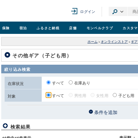
ログイン
保険
宿泊
ふるさと納税
店舗
モンベル
クラブ
カスタマ
ホーム
>
オンラインストア
>
ギア
その他ギア（子ども用）
絞り込み検索
すべて
在庫あり
在庫状況
すべて
男性用
女性用
子ども用
対象
条件を追加
検索結果
表示順
：