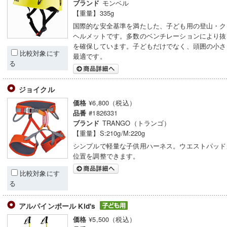
モンベル
ブランド
【重量】335g
国際的な安全基準を満たした、子ども用の登山・ク
ヘルメットです。多数のベンチレーションにより抜
を確保しています。子どもだけでなく、頭囲の小さ
比較対象にす
最適です。
る
ジョイクル
¥6,800（税込）
価格
#1826331
品番
TRANGO（トランゴ）
ブランド
【重量】S:210g/M:220g
シンプルで軽量な子供用ハーネス。ウエストパッド
位置を調整できます。
比較対象にす
る
アルパインポール Kid's
¥5,500（税込）
価格