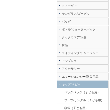
スノーギア
サングラス/ゴーグル
バッグ
ボトル/ウォーターパック
クックウエア/火器
食品
ライティング/チャージャー
アンブレラ
アクセサリー
エマージェンシー/防災用品
キッズ/ベビー
バックパック（子ども用）
ブーツ/サンダル（子ども用）
寝袋（子ども用）