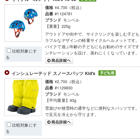
¥4,700（税込）
価格
#1124781
品番
モンベル
ブランド
【重量】225g
アウトドアや街中で、サイクリングを楽しむ子ども
ラフルなデザインの軽量サイクルヘルメットです。
バイクで遊ぶ年齢の子どもにもお勧めのサイズです
比較対象にす
ンチレーションを設け、蒸れにくくなっています。
る
インシュレーテッド スノースパッツ Kid's
¥2,700（税込）
価格
#1129830
品番
モンベル
ブランド
【平均重量】93g
雪遊びや積雪時の通学などに便利なスパッツです。
で足元を冷えから守ります。
比較対象にす
る