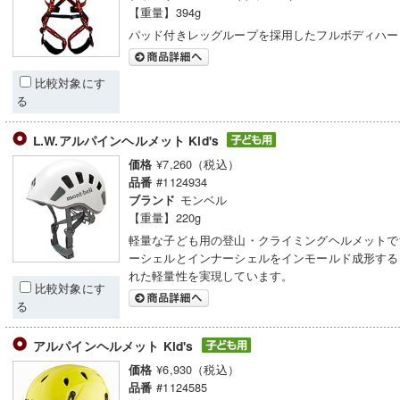
【重量】394g
パッド付きレッグループを採用したフルボディハー
比較対象にす
る
L.W.アルパインヘルメット Kid's
¥7,260（税込）
価格
#1124934
品番
モンベル
ブランド
【重量】220g
軽量な子ども用の登山・クライミングヘルメットで
ーシェルとインナーシェルをインモールド成形する
れた軽量性を実現しています。
比較対象にす
る
アルパインヘルメット Kid's
¥6,930（税込）
価格
#1124585
品番