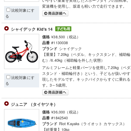
いやすい重量を実現したスポーツタイプの自転車。
変速機を使用し、坂道も軽い力で走行できます。
比較対象にす
る
シャイデック Kid's 14
¥38,500（税込）
価格
#1130038
品番
シャイデック
ブランド
【重量】7.20kg（ペダル、キックスタンド、補助
む）/6.40kg（補助輪を外した状態）
アルミフレームと軽量パーツを使用し7.20kg（ペ
スタンド・補助輪付き）という、子どもが扱いやす
比較対象にす
現したモデルです。キックバイクからすぐに乗れる
る
す。3～5歳用。
ジュニア （タイヤツキ）
¥36,000（税込）
価格
#1842540
品番
Riot Kayaks（ライオット カヤックス）
ブランド
【総重量】10kg