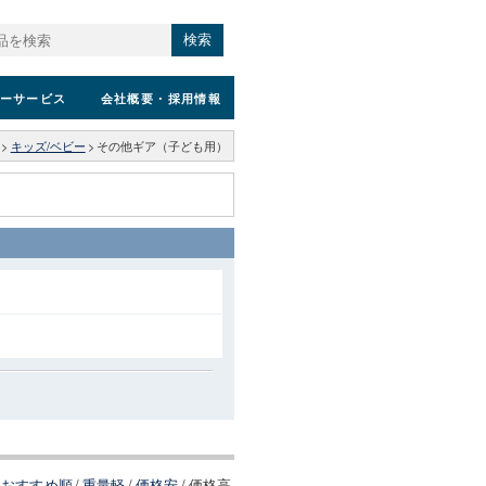
検索
ーサービス
会社概要
・採用情報
>
キッズ/ベビー
>
その他ギア（子ども用）
おすすめ順
/
重量軽
/
価格安
/
価格高