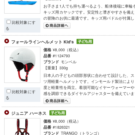
お子さま1人でも持ち運べるよう、船体後端に車輪
キッズ用カヤックです。安定性と漕ぎやすさを備え
の冒険のお供に最適です。キッズ用パドルが付属し
比較対象にす
る
フォールラインヘルメット Kid's
¥8,000（税込）
価格
#1124793
品番
モンベル
ブランド
【重量】330g
日本人の子どもの頭部形状に合わせて設計した、ス
ツ用軽量ヘルメットです。インモールド製法により
度と軽量性を両立。着脱可能なイヤーウォーマーや
比較対象にす
感を調節できるダイヤルアジャスターを備えていま
る
ジュニア ハーネス
¥8,000（税込）
価格
#1826321
品番
TRANGO（トランゴ）
ブランド