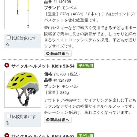
#1140198
品番
モンベル
ブランド
【重量】378g（408g）/ 2本※（ ）内はポイント
バスケットを含む総重量です。
登山やスキーなどで幅広く使用できる子ども用ポー
段継ぎで簡単に長さの調節ができ、しっかりと締め
比較対象にす
きるツイストロックシステムを採用。子どもが握り
る
ップサイズです。
サイクルヘルメット Kid's 50-54
¥4,700（税込）
価格
#1124780
品番
モンベル
ブランド
【重量】235g
アウトドアや街中で、サイクリングを楽しむ子ども
ラフルなデザインの軽量サイクルヘルメットです。
チレーションを設け、蒸れにくくなっています。
比較対象にす
る
サイクルヘルメット Kid's 48-52