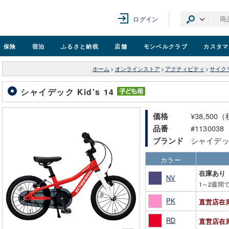
ログイン
保険
宿泊
ふるさと納税
店舗
モンベル
クラブ
カスタマ
ホーム
>
オンラインストア
>
アクティビティ
>
サイク
シャイデック Kid's 14
¥38,500
価格
#1130038
品番
シャイデ
ブランド
カラー
在庫あり
NV
1～2週間
PK
直営店在
RD
直営店在