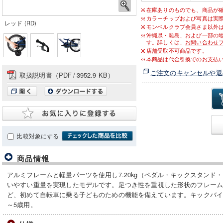
在庫ありのものでも、商品が
カラーチップおよび写真は実
レッド (RD)
モンベルクラブ会員さま以外は送
沖縄県・離島、および一部の
す。詳しくは、
お問い合わせ
店舗受取不可商品です。
本商品は代金引換でのお支払
ご注文のキャンセルや返
取扱説明書（PDF
/
3952.9 KB）
比較対象にする
商品情報
アルミフレームと軽量パーツを使用し7.20kg（ペダル・キックスタンド
いやすい重量を実現したモデルです。足つき性を重視した形状のフレー
ど、初めて自転車に乗る子どものための機能を備えています。キックバイ
～5歳用。