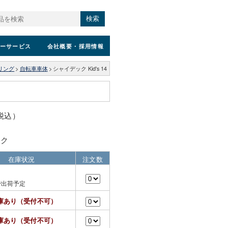
検索
ーサービス
会社概要
・採用情報
リング
>
自転車車体
>
シャイデック Kid's 14
（税込）
ック
在庫状況
注文数
で出荷予定
庫あり（受付不可）
庫あり（受付不可）