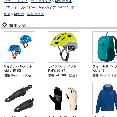
アクティビティ
>
サイクリング
>
自転車車体
ギア
>
キッズ/ベビー
>
その他ギア（子ども用）
ギア
>
自転車
>
自転車車体
関連商品
サイクルヘルメット
サイクルヘルメット
フィールドパッ
Kid's 48-52
Kid's 50-54
Kid's 15
価格
¥4,700（税込）
価格
¥4,700（税込）
価格
¥7,200（