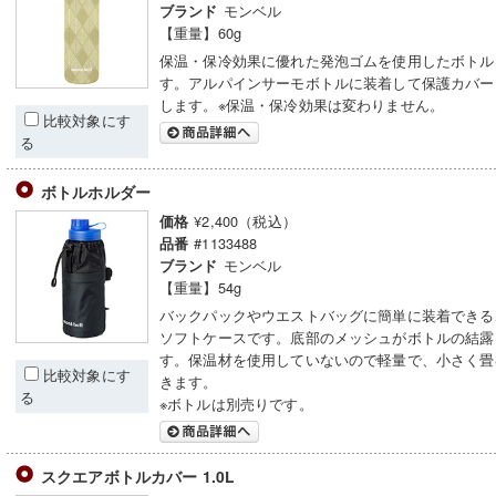
モンベル
ブランド
【重量】60g
保温・保冷効果に優れた発泡ゴムを使用したボトル
す。アルパインサーモボトルに装着して保護カバー
します。※保温・保冷効果は変わりません。
比較対象にす
る
ボトルホルダー
¥2,400（税込）
価格
#1133488
品番
モンベル
ブランド
【重量】54g
バックパックやウエストバッグに簡単に装着できる
ソフトケースです。底部のメッシュがボトルの結露
す。保温材を使用していないので軽量で、小さく畳
比較対象にす
きます。
る
※ボトルは別売りです。
スクエアボトルカバー 1.0L