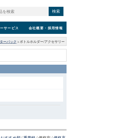
検索
ーサービス
会社概要
・採用情報
ーターパック
>
ボトルホルダー/アクセサリー
おすすめ順
/
重量軽
/
価格安
/
価格高