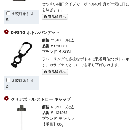
せやすい細口タイプで、ボトルの中身が一気に口に
を防ぎます。
比較対象にす
る
D-RING ボトルバンデット
¥1,400（税込）
価格
#3712031
品番
BISON
ブランド
ラバーリングで多様なボトルに装着可能なボトルホ
す。カラビナでどこにでも吊り下げられます。
比較対象にす
る
クリアボトル ストロー キャップ
¥1,500（税込）
価格
#1134268
品番
モンベル
ブランド
【重量】66g