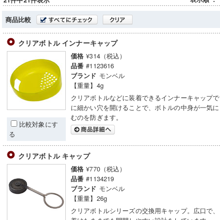
21件中21件表示
商品比較
クリアボトル インナーキャップ
¥314（税込）
価格
#1123616
品番
モンベル
ブランド
【重量】4g
クリアボトルなどに装着できるインナーキャップで
に細かい穴を開けることで、ボトルの中身が一気に
むのを防ぎます。
比較対象にす
る
クリアボトル キャップ
¥770（税込）
価格
#1134219
品番
モンベル
ブランド
【重量】26g
クリアボトルシリーズの交換用キャップ。広口で、