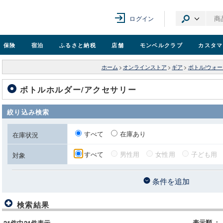
ログイン
保険
宿泊
ふるさと納税
店舗
モンベル
クラブ
カスタマ
ホーム
>
オンラインストア
>
ギア
>
ボトル/ウォ
ボトルホルダー/アクセサリー
絞り込み検索
すべて
在庫あり
在庫状況
すべて
男性用
女性用
子ども用
対象
条件を追加
検索結果
表示順
：