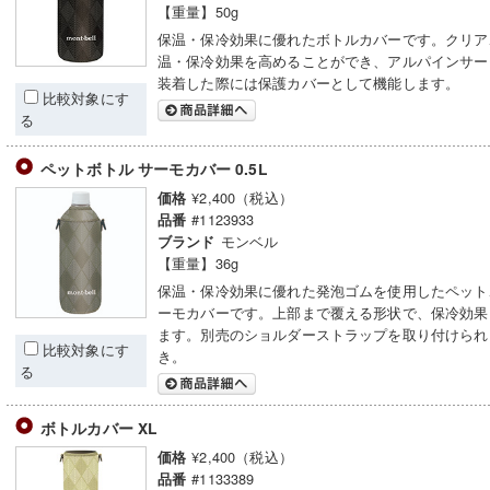
【重量】50g
保温・保冷効果に優れたボトルカバーです。クリア
温・保冷効果を高めることができ、アルパインサー
装着した際には保護カバーとして機能します。
比較対象にす
る
ペットボトル サーモカバー 0.5L
¥2,400（税込）
価格
#1123933
品番
モンベル
ブランド
【重量】36g
保温・保冷効果に優れた発泡ゴムを使用したペット
ーモカバーです。上部まで覆える形状で、保冷効果
ます。別売のショルダーストラップを取り付けられ
比較対象にす
き。
る
ボトルカバー XL
¥2,400（税込）
価格
#1133389
品番