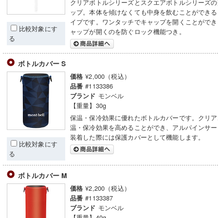
クリアボトルシリーズとスクエアボトルシリーズの
ップ。本体を傾けなくても中身を飲むことができる
イプです。ワンタッチでキャップを開くことができ
比較対象にす
ャップが開くのを防ぐロック機能つき。
る
ボトルカバー S
¥2,000（税込）
価格
#1133386
品番
モンベル
ブランド
【重量】30g
保温・保冷効果に優れたボトルカバーです。クリア
温・保冷効果を高めることができ、アルパインサー
装着した際には保護カバーとして機能します。
比較対象にす
る
ボトルカバー M
¥2,200（税込）
価格
#1133387
品番
モンベル
ブランド
【重量】40g