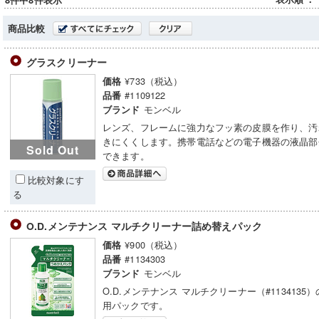
8件中8件表示
商品比較
グラスクリーナー
¥733（税込）
価格
#1109122
品番
モンベル
ブランド
レンズ、フレームに強力なフッ素の皮膜を作り、汚
きにくくします。携帯電話などの電子機器の液晶部
Sold Out
できます。
比較対象にす
る
O.D.メンテナンス マルチクリーナー詰め替えパック
¥900（税込）
価格
#1134303
品番
モンベル
ブランド
O.D.メンテナンス マルチクリーナー（#1134135
用パックです。