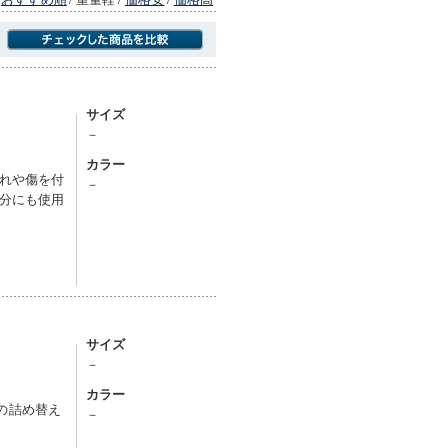
商品にのみフォーカスする
サイズ
－
カラー
れや傷を付
－
分にも使用
サイズ
－
カラー
）の詰め替え
－