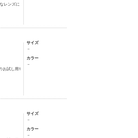
なレンズに
サイズ
－
カラー
－
）のお試し用1
サイズ
－
カラー
－