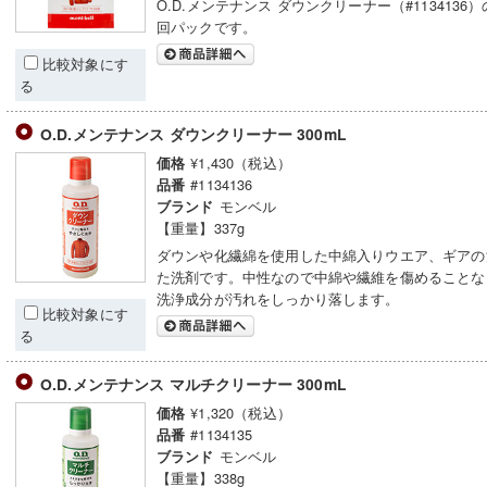
O.D.メンテナンス ダウンクリーナー（#1134136
回パックです。
比較対象にす
る
O.D.メンテナンス ダウンクリーナー 300mL
¥1,430（税込）
価格
#1134136
品番
モンベル
ブランド
【重量】337g
ダウンや化繊綿を使用した中綿入りウエア、ギアの
た洗剤です。中性なので中綿や繊維を傷めることな
洗浄成分が汚れをしっかり落します。
比較対象にす
る
O.D.メンテナンス マルチクリーナー 300mL
¥1,320（税込）
価格
#1134135
品番
モンベル
ブランド
【重量】338g