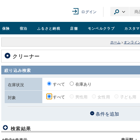
ログイン
保険
宿泊
ふるさと納税
店舗
モンベル
クラブ
カスタマ
ホーム
>
オンライ
クリーナー
絞り込み検索
すべて
在庫あり
在庫状況
すべて
男性用
女性用
子ども用
対象
条件を追加
検索結果
表示順
：