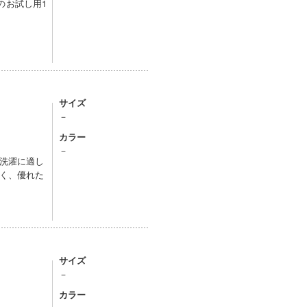
）のお試し用1
サイズ
－
カラー
－
洗濯に適し
く、優れた
サイズ
－
カラー