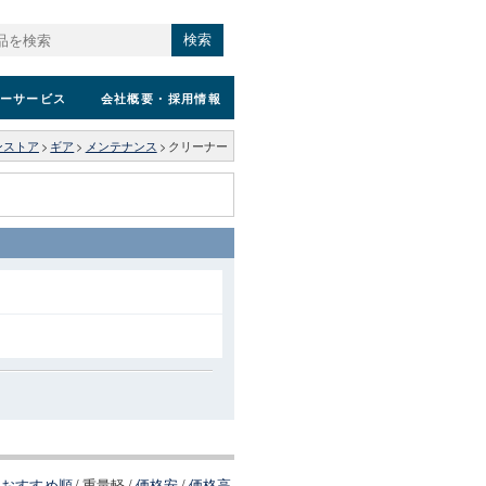
検索
ーサービス
会社概要
・採用情報
ンストア
>
ギア
>
メンテナンス
>
クリーナー
おすすめ順
/
重量軽
/
価格安
/
価格高