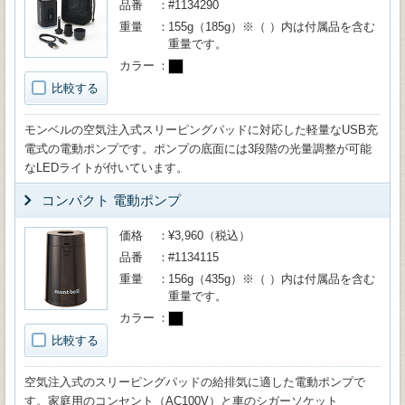
品番
#1134290
重量
155g（185g）※（ ）内は付属品を含む
重量です。
カラー
比較する
モンベルの空気注入式スリーピングパッドに対応した軽量なUSB充
電式の電動ポンプです。ポンプの底面には3段階の光量調整が可能
なLEDライトが付いています。
コンパクト 電動ポンプ
価格
¥3,960（税込）
品番
#1134115
重量
156g（435g）※（ ）内は付属品を含む
重量です。
カラー
比較する
空気注入式のスリーピングパッドの給排気に適した電動ポンプで
す。家庭用のコンセント（AC100V）と車のシガーソケット