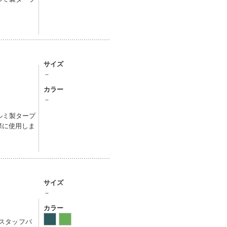
サイズ
－
カラー
－
ルミ製タープ
際に使用しま
サイズ
－
カラー
、スタッフバ