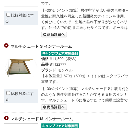
です。
【+30%ポイント加算】居住空間が広い長方形型タ
比較対象にす
量性と耐久性を両立した新開発のナイロンを使用。
る
く伸びにくいので、生地の垂れ下がりが少なくハリ
す。5～6人での使用に適したサイズです。ポール
マルチシェード S インナールーム
¥11,500（税込）
価格
#1122777
品番
モンベル
ブランド
【本体重量】670g（690g）※（ ）内はスタッフバ
重量です。
【+30%ポイント加算】マルチシェード Sに取り付
比較対象にす
のような居住空間を作ることができる専用のインナ
る
す。マルチシェード Sに吊るすだけで簡単に設営
マルチシェード M インナールーム