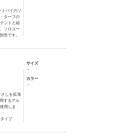
ートバイのソ
・タープの
型テントと組
、ソロユー
別売です。
サイズ
－
カラー
－
ひさしを拡張
使用するアル
を使用しま
ドタイプ