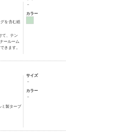
－
カラー
ッグを含む総
けて、テン
ナールーム
営できます。
サイズ
－
カラー
－
ルミ製タープ