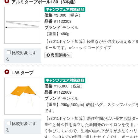
アルミタープポール180（3本継）
¥3,000（税込）
価格
#1122303
品番
モンベル
ブランド
【重量】460g
【+30%ポイント加算】軽量ながら強度も備えるア
ポールです。※ショックコードタイプ
比較対象にす
る
L.W.タープ
¥16,800（税込）
価格
#1122669
品番
モンベル
ブランド
【重量】290g(500g)※( )内はペグ、スタッフバッ
です。
【+30%ポイント加算】居住空間が広い長方形型タ
比較対象にす
量性と耐久性を両立した新開発のナイロンを使用。
る
く伸びにくいので、生地の垂れ下がりが少なくハリ
す。2～3人での使用に適したサイズです。ポール