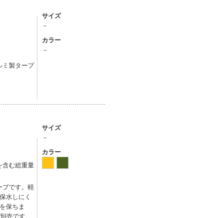
サイズ
－
カラー
－
ルミ製タープ
サイズ
－
カラー
グを含む総重量
ープです。軽
保水しにく
を保ちま
は別売です。