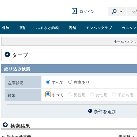
ログイン
保険
宿泊
ふるさと納税
店舗
モンベル
クラブ
カスタマ
ホーム
>
オンラ
タープ
絞り込み検索
すべて
在庫あり
在庫状況
すべて
男性用
女性用
子ども用
対象
条件を追加
検索結果
表示順
：