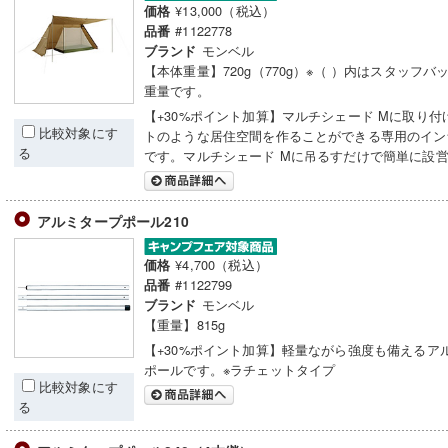
¥13,000（税込）
価格
#1122778
品番
モンベル
ブランド
【本体重量】720g（770g）※（ ）内はスタッフバ
重量です。
【+30%ポイント加算】マルチシェード Mに取り付
比較対象にす
トのような居住空間を作ることができる専用のイン
る
です。マルチシェード Mに吊るすだけで簡単に設
アルミタープポール210
¥4,700（税込）
価格
#1122799
品番
モンベル
ブランド
【重量】815g
【+30%ポイント加算】軽量ながら強度も備えるア
ポールです。※ラチェットタイプ
比較対象にす
る