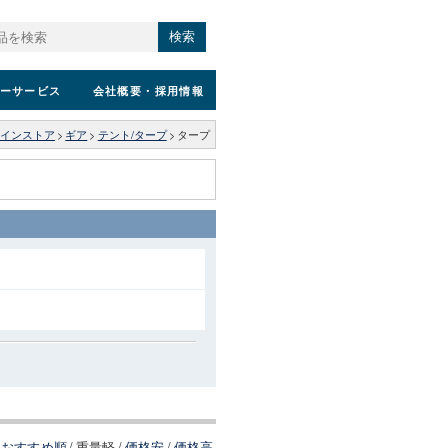
検索
ーサービス
会社概要
・採用情報
インストア
>
ギア
>
テント/タープ
>
タープ
おすすめ順
/
重量軽
/
価格安
/
価格高