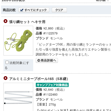
25件中25件表示
商品比較
張り綱セット ヘキサ用
¥2,860（税込）
価格
#1122579
品番
モンベル
ブランド
「ビッグタープHX」用の張り綱とランナーのセッ
た引っ張り強度を備えた高強力ポリエチレン製張り
調節用のランナーをセットしました。
比較対象にす
る
アルミミニタープポール165（5本継）
¥2,640（税込）
価格
#1122460
品番
モンベル
ブランド
【重量】270g
【+30%ポイント加算】軽量ながら強度も備えるア