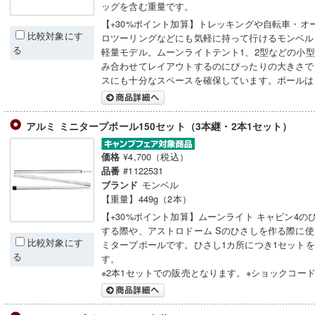
ッグを含む重量です。
【+30%ポイント加算】トレッキングや自転車・オ
比較対象にす
ロツーリングなどにも気軽に持って行けるモンベル
る
軽量モデル。ムーンライトテント1、2型などの小
み合わせてレイアウトするのにぴったりの大きさで
スにも十分なスペースを確保しています。ポールは
アルミ ミニタープポール150セット（3本継・2本1セット）
¥4,700（税込）
価格
#1122531
品番
モンベル
ブランド
【重量】449g（2本）
【+30%ポイント加算】ムーンライト キャビン4の
する際や、アストロドーム Sのひさしを作る際に
比較対象にす
ミタープポールです。ひさし1カ所につき1セット
る
す。
※2本1セットでの販売となります。※ショックコー