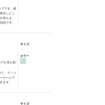
ープです。軽
保水しにく
を保ちま
は別売です。
サイズ
－
カラー
ッグを含む総
けて、テント
ールームで
できます。
サイズ