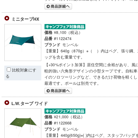
ミニタープHX
¥8,100（税込）
価格
#1122474
品番
モンベル
ブランド
【重量】640g（870g）※（ ）内はペグ、張り綱
ッグを含む重量です。
【+30%ポイント加算】居住空間に余裕があり、風
比較対象にす
較的強い六角形デザインの小型タープです。自転車
る
イのソロツーリングなど、できるだけ荷物を軽くし
最適です。ポールは別売です。
L.W.タープ ワイド
¥21,000（税込）
価格
#1122668
品番
モンベル
ブランド
【重量】440g(650g)※( )内はペグ、スタッフバッ