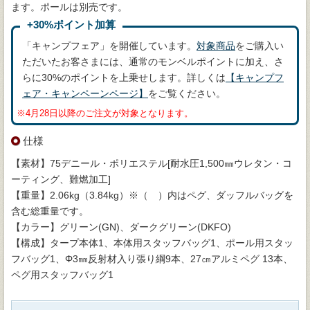
ます。ポールは別売です。
+30%ポイント加算
「キャンプフェア」を開催しています。
対象商品
をご購入い
ただいたお客さまには、通常のモンベルポイントに加え、さ
らに30%のポイントを上乗せします。詳しくは
【キャンプフ
ェア・キャンペーンページ】
をご覧ください。
※4月28日以降のご注文が対象となります。
仕様
【素材】75デニール・ポリエステル[耐水圧1,500㎜ウレタン・コ
ーティング、難燃加工]
【重量】2.06kg（3.84kg）※（ ）内はペグ、ダッフルバッグを
含む総重量です。
【カラー】グリーン(GN)、ダークグリーン(DKFO)
【構成】タープ本体1、本体用スタッフバッグ1、ポール用スタッ
フバッグ1、Φ3㎜反射材入り張り綱9本、27㎝アルミペグ 13本、
ペグ用スタッフバッグ1