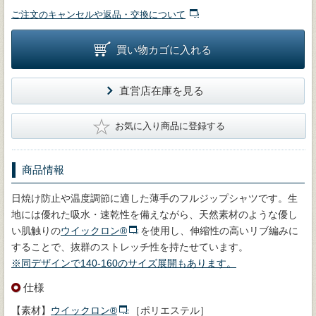
ご注文のキャンセルや返品・交換について
買い物カゴに入れる
直営店在庫を見る
★
お気に入り商品に登録する
商品情報
日焼け防止や温度調節に適した薄手のフルジップシャツです。生
地には優れた吸水・速乾性を備えながら、天然素材のような優し
い肌触りの
ウイックロン®
を使用し、伸縮性の高いリブ編みに
することで、抜群のストレッチ性を持たせています。
※同デザインで140-160のサイズ展開もあります。
仕様
【素材】
ウイックロン®
［ポリエステル］