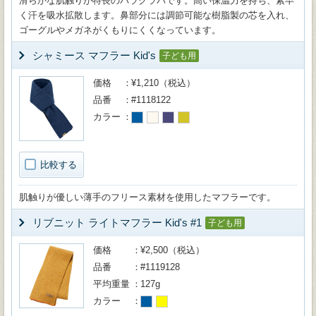
滑らかな肌触りが特長のバラクラバです。高い保温力を持ち、素早
く汗を吸水拡散します。鼻部分には調節可能な樹脂製の芯を入れ、
ゴーグルやメガネがくもりにくくなっています。
シャミース マフラー Kid's
子ども用
価格
¥1,210（税込）
品番
#1118122
カラー
比較する
肌触りが優しい薄手のフリース素材を使用したマフラーです。
リブニット ライトマフラー Kid's #1
子ども用
価格
¥2,500（税込）
品番
#1119128
平均重量
127g
カラー