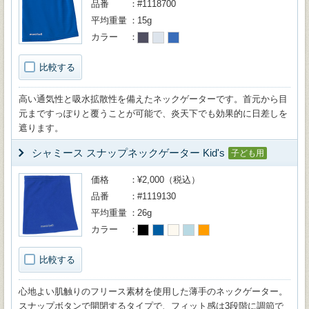
品番
#1118700
平均重量
15g
カラー
比較する
高い通気性と吸水拡散性を備えたネックゲーターです。首元から目
元まですっぽりと覆うことが可能で、炎天下でも効果的に日差しを
遮ります。
シャミース スナップネックゲーター Kid's
子ども用
価格
¥2,000（税込）
品番
#1119130
平均重量
26g
カラー
比較する
心地よい肌触りのフリース素材を使用した薄手のネックゲーター。
スナップボタンで開閉するタイプで、フィット感は3段階に調節で