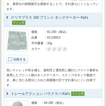
き、鼻部分の樹脂製芯を調節することで、ずれ落ちにくくなってい
ます。
クリマプラス 100 プリント ネックゲーター Kid's
子ども用
価格
¥2,200（税込）
品番
#1118913
平均重量
33g
カラー
比較する
高いストレッチ性を備え、速乾性と通気性に優れたフリース素材を
使用したプリント柄のネックゲーター。スナップボタンで着脱で
き、鼻に当たる部分に入れた樹脂製の芯でずれ落ちにくい仕様で
す。
トレールアクション バラクラバ Kid's
子ども用
価格
¥4,290（税込）