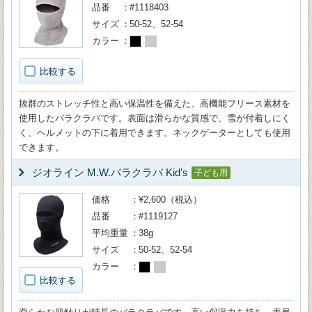
品番
#1118403
サイズ
50-52、52-54
カラー
比較する
抜群のストレッチ性と高い保温性を備えた、高機能フリース素材を
使用したバラクラバです。表面は滑らかな質感で、雪が付着しにく
く、ヘルメットの下に着用できます。ネックゲーターとしても使用
できます。
ジオライン M.W.バラクラバ Kid's
子ども用
価格
¥2,600（税込）
品番
#1119127
平均重量
38g
サイズ
50-52、52-54
カラー
比較する