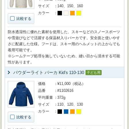
サイズ
140、150、160
カラー
比較する
防水透湿性に優れた素材を使用した、スキーなどのスノースポーツ
や雪遊びなどで活躍する保温材入りパーカです。安全面と使いやす
さに配慮した仕様。フードは、スキー用のヘルメットの上からでも
着用可能です。
※シームテープ処理を施していないため、縫い目から浸水する可能
性があります。
パウダーライト パーカ Kid's 110-130
子ども用
価格
¥11,000（税込）
品番
#1102616
平均重量
372g
サイズ
110、120、130
カラー
比較する