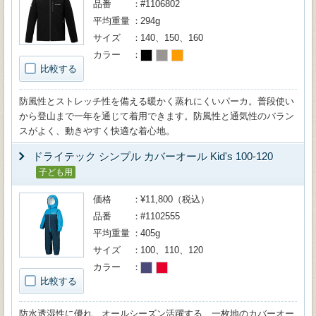
品番
#1106802
平均重量
294g
サイズ
140、150、160
カラー
比較する
防風性とストレッチ性を備える暖かく蒸れにくいパーカ。普段使い
から登山まで一年を通じて着用できます。防風性と通気性のバラン
スがよく、動きやすく快適な着心地。
ドライテック シンプル カバーオール Kid's 100-120
子ども用
価格
¥11,800（税込）
品番
#1102555
平均重量
405g
サイズ
100、110、120
カラー
比較する
防水透湿性に優れ、オールシーズン活躍する、一枚地のカバーオー