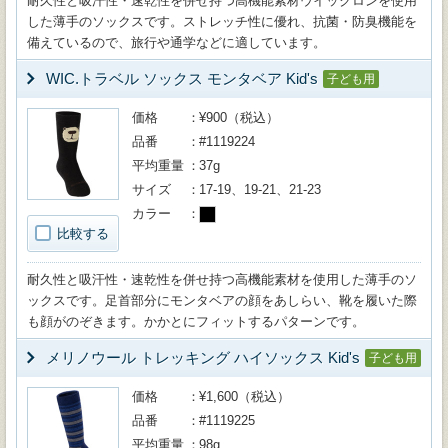
耐久性と吸汗性・速乾性を併せ持つ高機能素材ウイックロンを使用
した薄手のソックスです。ストレッチ性に優れ、抗菌・防臭機能を
備えているので、旅行や通学などに適しています。
WIC.トラベル ソックス モンタベア Kid's
子ども用
価格
¥900（税込）
品番
#1119224
平均重量
37g
サイズ
17-19、19-21、21-23
カラー
比較する
耐久性と吸汗性・速乾性を併せ持つ高機能素材を使用した薄手のソ
ックスです。足首部分にモンタベアの顔をあしらい、靴を履いた際
も顔がのぞきます。かかとにフィットするパターンです。
メリノウール トレッキング ハイソックス Kid's
子ども用
価格
¥1,600（税込）
品番
#1119225
平均重量
98g