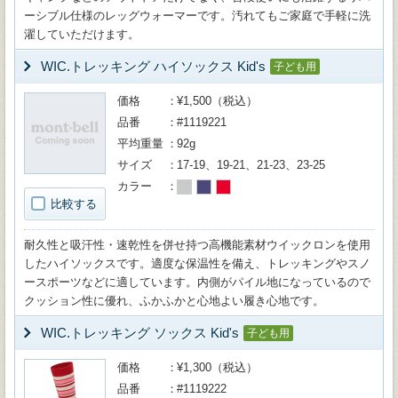
ーシブル仕様のレッグウォーマーです。汚れてもご家庭で手軽に洗
濯していただけます。
WIC.トレッキング ハイソックス Kid's
子ども用
価格
¥1,500（税込）
品番
#1119221
平均重量
92g
サイズ
17-19、19-21、21-23、23-25
カラー
比較する
耐久性と吸汗性・速乾性を併せ持つ高機能素材ウイックロンを使用
したハイソックスです。適度な保温性を備え、トレッキングやスノ
ースポーツなどに適しています。内側がパイル地になっているので
クッション性に優れ、ふかふかと心地よい履き心地です。
WIC.トレッキング ソックス Kid's
子ども用
価格
¥1,300（税込）
品番
#1119222