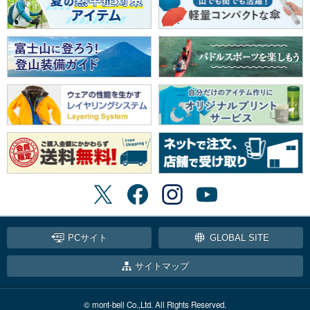
PCサイト
GLOBAL SITE
サイトマップ
© mont-bell Co.,Ltd. All Rights Reserved.