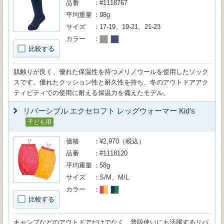
品番
#1118767
平均重量
98g
サイズ
17-19、19-21、21-23
カラー
比較する
肌触りが良く、優れた保温性を持つメリノウールを使用したソック
スです。優れたクッション性と耐久性を持ち、冬のアウトドアアク
ティビティでの使用に耐える保温力を備えたモデル。
リバーシブル エクセロフト レッグウォーマー Kid's
子ども用
価格
¥2,970（税込）
品番
#1118120
平均重量
58g
サイズ
S/M、M/L
カラー
比較する
キャンプなどのアウトドアだけでなく、普段使いにも活躍するリバ