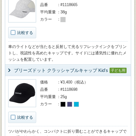
品番
#1118665
平均重量
38g
カラー
比較する
車のライトなどが当たると反射して光るリフレックインクをプリン
トし、視認性を高めたキャップです。サイドには通気性に優れたメ
ッシュを配置しています。
ブリーズドット クラッシャブルキャップ Kid's
子ども用
価格
¥3,400（税込）
品番
#1118698
平均重量
25g
カラー
比較する
ツバがやわらかく、コンパクトに折り畳むことができるキャップで