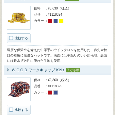
価格
¥3,630（税込）
品番
#1118324
カラー
比較する
適度な保温性を備えた中厚手のウイックロンを使用した、春先や秋
口の着用に最適なハットです。表面には手触りのいい起毛地、裏面
には吸水拡散性に優れた生地を使用。
WIC.O.D.ワークキャップ Kid's
子ども用
価格
¥2,860（税込）
品番
#1118325
カラー
比較する