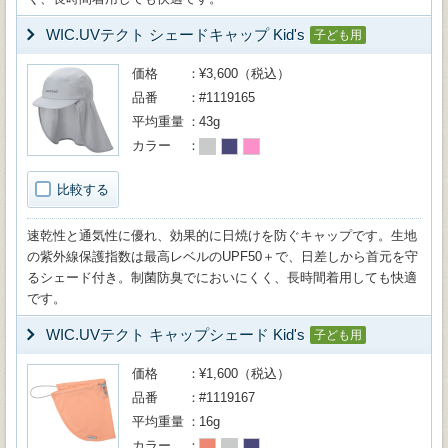
WIC.UVテクト シェードキャップ Kid's
子ども用
価格
¥3,600（税込）
品番
#1119165
平均重量
43g
カラー
比較する
速乾性と通気性に優れ、効果的に日焼けを防ぐキャップです。生地
の紫外線保護指数は最高レベルのUPF50＋で、日差しから首元を守
るシェード付き。制菌防臭でにおいにくく、長時間着用しても快適
です。
WIC.UVテクト キャップシェード Kid's
子ども用
価格
¥1,600（税込）
品番
#1119167
平均重量
16g
カラー