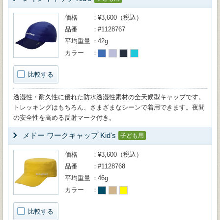
価格
¥3,600（税込）
品番
#1128767
平均重量
42g
カラー
比較する
透湿性・耐久性に優れた防水透湿性素材の全天候型キャップです。
トレッキングはもちろん、さまざまなシーンで着用できます。夜間
の安全性を高める反射マーク付き。
メドー ワークキャップ Kid's
子ども用
価格
¥3,600（税込）
品番
#1128768
平均重量
46g
カラー
比較する