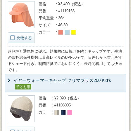
価格
¥3,400（税込）
品番
#1119166
平均重量
36g
サイズ
46-50
カラー
比較する
速乾性と通気性に優れ、効果的に日焼けを防ぐキャップです。生地
の紫外線保護指数は最高レベルのUPF50＋で、日差しから首元を守
るシェード付き。制菌防臭でにおいにくく、長時間着用しても快適
です。
イヤーウォーマーキャップ クリマプラス200 Kid's
子ども用
価格
¥2,090（税込）
品番
#1108005
カラー