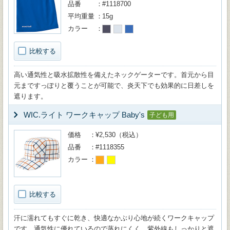
品番
#1118700
平均重量
15g
カラー
比較する
高い通気性と吸水拡散性を備えたネックゲーターです。首元から目
元まですっぽりと覆うことが可能で、炎天下でも効果的に日差しを
遮ります。
WIC.ライト ワークキャップ Baby's
子ども用
価格
¥2,530（税込）
品番
#1118355
カラー
比較する
汗に濡れてもすぐに乾き、快適なかぶり心地が続くワークキャップ
です。通気性に優れているので蒸れにくく、紫外線もしっかりと遮