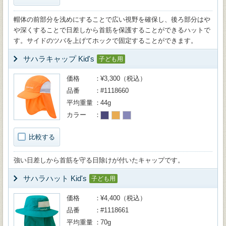
帽体の前部分を浅めにすることで広い視野を確保し、後ろ部分はや
や深くすることで日差しから首筋を保護することができるハットで
す。サイドのツバを上げてホックで固定することができます。
サハラキャップ Kid's
子ども用
価格
¥3,300（税込）
品番
#1118660
平均重量
44g
カラー
比較する
強い日差しから首筋を守る日除けが付いたキャップです。
サハラハット Kid's
子ども用
価格
¥4,400（税込）
品番
#1118661
平均重量
70g