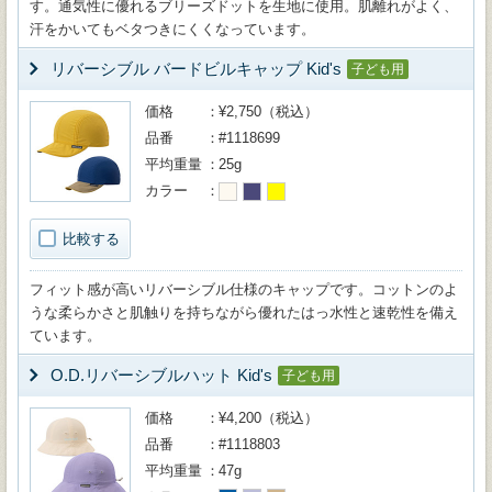
す。通気性に優れるブリーズドットを生地に使用。肌離れがよく、
汗をかいてもベタつきにくくなっています。
リバーシブル バードビルキャップ Kid's
子ども用
価格
¥2,750（税込）
品番
#1118699
平均重量
25g
カラー
比較する
フィット感が高いリバーシブル仕様のキャップです。コットンのよ
うな柔らかさと肌触りを持ちながら優れたはっ水性と速乾性を備え
ています。
O.D.リバーシブルハット Kid's
子ども用
価格
¥4,200（税込）
品番
#1118803
平均重量
47g