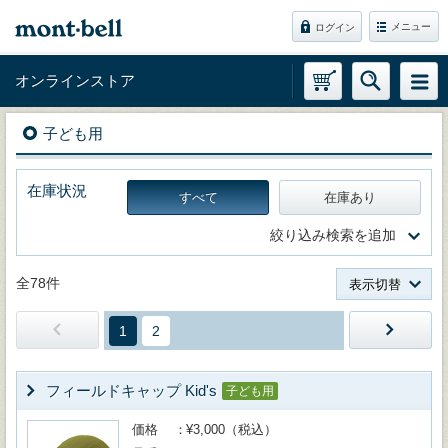
メニュー
ログイン
オンラインストア
子ども用
在庫状況
すべて
在庫あり
絞り込み検索を追加
全78件
表示切替
1
2
フィールドキャップ Kid's
子ども用
価格
¥3,000（税込）