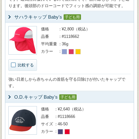
ります。後頭部のドローコードでフィット感の調節が可能です。
サハラキャップ Baby's
子ども用
価格
¥2,800（税込）
品番
#1118662
平均重量
36g
カラー
比較する
強い日差しから赤ちゃんの首筋を守る日除けが付いたキャップで
す。
O.D.キャップ Baby's
子ども用
価格
¥2,640（税込）
品番
#1118666
サイズ
46-50
カラー