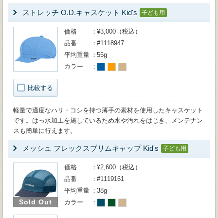
ストレッチ O.D.キャスケット Kid's
子ども用
価格
¥3,000（税込）
品番
#1118947
平均重量
55g
カラー
比較する
軽量で適度なハリ・コシを持つ薄手の素材を使用したキャスケット
です。はっ水加工を施しているため水や汚れをはじき、メンテナン
スも簡単に行えます。
メッシュ フレックスブリムキャップ Kid's
子ども用
価格
¥2,600（税込）
品番
#1119161
平均重量
38g
Sold Out
カラー