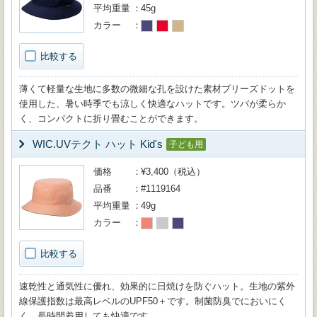
平均重量
45g
カラー
比較する
薄くて軽量な生地に多数の微細な孔を設けた素材ブリーズドットを
使用した、暑い時季でも涼しく快適なハットです。ツバが柔らか
く、コンパクトに折り畳むことができます。
WIC.UVテクト ハット Kid's
子ども用
価格
¥3,400（税込）
品番
#1119164
平均重量
49g
カラー
比較する
速乾性と通気性に優れ、効果的に日焼けを防ぐハット。生地の紫外
線保護指数は最高レベルのUPF50＋です。制菌防臭でにおいにく
く、長時間着用しても快適です。