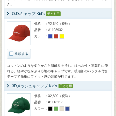
き。
O.D.キャップ Kid's
子ども用
価格
¥2,640（税込）
品番
#1108932
カラー
比較する
コットンのような柔らかさと肌触りを持ち、はっ水性・速乾性に優
れる、軽やかなかぶり心地のキャップです。後頭部のバックル付き
テープで簡単にフィット感の調節が行えます。
3Dメッシュキャップ Kid's
子ども用
価格
¥2,800（税込）
品番
#1118117
カラー