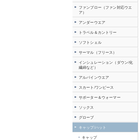
ファンブロー（ファン対応ウエ
ア）
アンダーウエア
トラベル＆カントリー
ソフトシェル
サーマル（フリース）
インシュレーション（ダウン/化
繊綿など）
アルパインウエア
スカート/ワンピース
サポーター＆ウォーマー
ソックス
グローブ
キャップ/ハット
キャップ