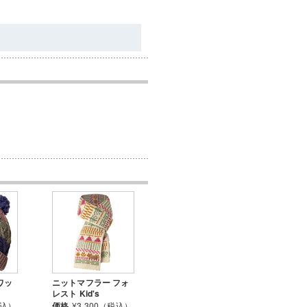
ワッ
ニットマフラー フォ
レスト Kid's
税込）
価格
¥3,300（税込）