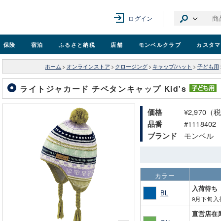
ログイン
保険
宿泊
ふるさと納税
店舗
モンベル
クラブ
カスタマ
ホーム
>
オンラインストア
>
クロージング
>
キャップ/ハット
>
子ども用
ライトジャカード チベタンキャップ Kid's
¥2,970（
価格
#1118402
品番
モンベル
ブランド
カラー
入荷待ち
BL
9月下旬入
直営店在