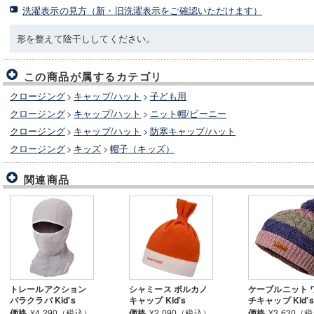
洗濯表示の見方（新・旧洗濯表示をご確認いただけます）
形を整えて陰干ししてください。
この商品が属するカテゴリ
クロージング
>
キャップ/ハット
>
子ども用
クロージング
>
キャップ/ハット
>
ニット帽/ビーニー
クロージング
>
キャップ/ハット
>
防寒キャップ/ハット
クロージング
>
キッズ
>
帽子（キッズ）
関連商品
トレールアクション
シャミース ボルカノ
ケーブルニット 
バラクラバ Kid's
キャップ Kid's
チキャップ Kid's
価格
¥4,290（税込）
価格
¥2,090（税込）
価格
¥3,630（