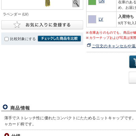
GN
在庫のあ
め、お届け
ラベンダー (LV)
入荷待ち
LV
9月下旬入
在庫ありのものでも、商品が
カラーチップおよび写真は実
比較対象にする
ご注文のキャンセルや返
商品情報
薄手でストレッチ性に優れたコンパクトにたためるニットキャップです
ャカード柄です。