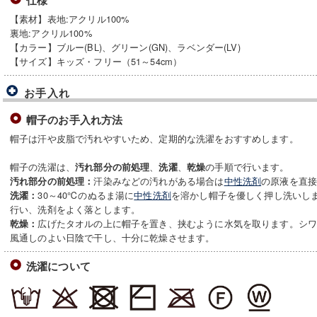
仕様
【素材】表地:アクリル100%
裏地:アクリル100%
【カラー】ブルー(BL)、グリーン(GN)、ラベンダー(LV)
【サイズ】キッズ・フリー（51～54cm）
お手入れ
帽子のお手入れ方法
帽子は汗や皮脂で汚れやすいため、定期的な洗濯をおすすめします。
帽子の洗濯は、
、
、
の手順で行います。
汚れ部分の前処理
洗濯
乾燥
汗染みなどの汚れがある場合は
中性洗剤
の原液を直
汚れ部分の前処理：
30～40℃のぬるま湯に
中性洗剤
を溶かし帽子を優しく押し洗いします
洗濯：
行い、洗剤をよく落とします。
広げたタオルの上に帽子を置き、挟むように水気を取ります。シ
乾燥：
風通しのよい日陰で干し、十分に乾燥させます。
洗濯について