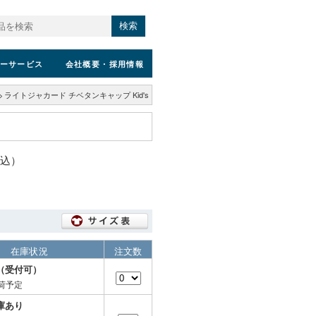
検索
ーサービス
会社概要
・採用情報
>
ライトジャカード チベタンキャップ Kid's
税込）
在庫状況
注文数
（受付可）
荷予定
庫あり