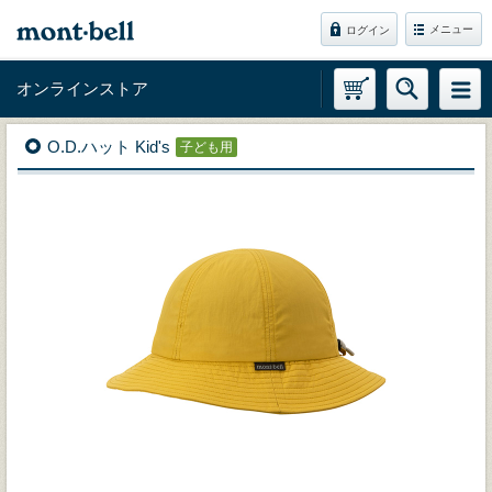
メニュー
ログイン
オンラインストア
O.D.ハット Kid's
子ども用