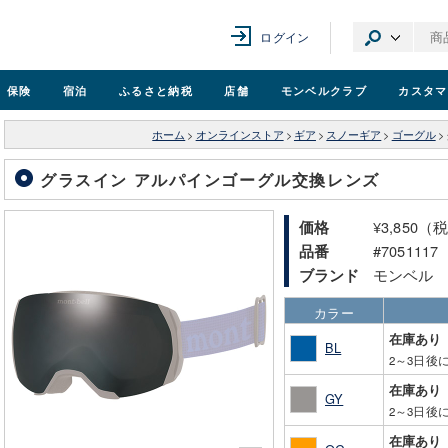
ログイン
保険
宿泊
ふるさと納税
店舗
モンベル
クラブ
カスタマ
ホーム
>
オンラインストア
>
ギア
>
スノーギア
>
ゴーグル
>
グラスイン アルパインゴーグル交換レンズ
¥3,850（
価格
#7051117
品番
モンベル
ブランド
カラー
在庫あり
BL
2～3日後
在庫あり
GY
2～3日後
在庫あり