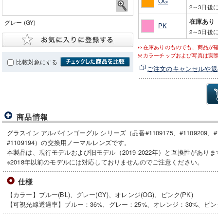
OG
2～3日後
在庫あり
グレー (GY)
PK
2～3日後
在庫ありのものでも、商品が
カラーチップおよび写真は実
比較対象にする
ご注文のキャンセルや返
商品情報
グラスイン アルパインゴーグル シリーズ（品番#1109175、#1109209、#1109
#1109194）の交換用ノーマルレンズです。
本製品は、現行モデルおよび旧モデル（2019-2022年）と互換性がありま
※2018年以前のモデルには対応しておりませんのでご注意ください。
仕様
【カラー】ブルー(BL)、グレー(GY)、オレンジ(OG)、ピンク(PK)
【可視光線透過率】ブルー：36%、グレー：25%、オレンジ：30%、ピン