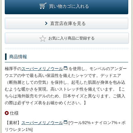
買い物カゴに入れる
直営店在庫を見る
★
お気に入り商品に登録する
商品情報
極厚手の
スーパーメリノウール
を使用し、モンベルのアンダー
ウエアの中で最も高い保温性を備えたシャツです。デッドエア
（断熱層としての空気）を保持し、起毛した肌面が身体を包み込
むような暖かさを実現。高いストレッチ性を備えています。【こ
ちらは海外販売モデルのため、日本サイズと異なります。ご購入
の際は必ずサイズ表をお確かめください。】
仕様
【素材】
スーパーメリノウール
[ウール92%＋ナイロン7%＋ポ
リウレタン1%]