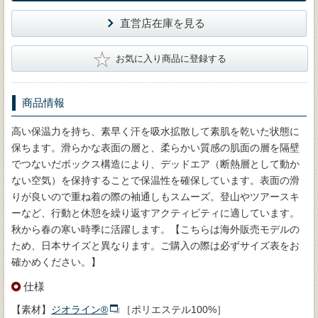
直営店在庫を見る
★
お気に入り商品に登録する
商品情報
高い保温力を持ち、素早く汗を吸水拡散して素肌を乾いた状態に
保ちます。滑らかな表面の層と、柔らかい質感の肌面の層を隔壁
でつないだボックス構造により、デッドエア（断熱層として動か
ない空気）を保持することで保温性を確保しています。表面の滑
りが良いので重ね着の際の袖通しもスムーズ。登山やツアースキ
ーなど、行動と休憩を繰り返すアクティビティに適しています。
秋から春の寒い時季に活躍します。【こちらは海外販売モデルの
ため、日本サイズと異なります。ご購入の際は必ずサイズ表をお
確かめください。】
仕様
【素材】
ジオライン®
［ポリエステル100%］