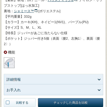
プストップ[はっ水加工]
裏地：
シャミース™
[ポリエステル]
【平均重量】332g
【カラー】カーキ(KH)、ネイビー1(NV1)、パープル(PU)
【サイズ】S、M、L、XL
【特長】ジッパーがあごに当たらない仕様
【ポケット】ジッパー付き5個（表面〈腰2、左胸1〉、裏面〈腰
2〉）
機能
詳細情報
お手入れ
比較する
チェックした商品を比較