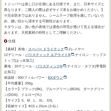
トジッパーは差し口が左側にある仕様です。また、日本サイズと
異なります。ご購入の際は必ずサイズ表をお確かめください。】
※完全防水ではありません。シームテープ処理を施していないた
め、縫い目から浸水する可能性があります。
※ダウンは、淡い色の表地では濃色の羽毛が透けて見える場合が
あります。天然素材の特性としてご理解ください。
仕様
【素材】表地：
スーパー ドライテック
2レイヤー
12デニール・
バリスティック エアライト®
ナイロン・リップス
トップ[はっ水加工]
裏地：20デニール・
バリスティック®
ナイロン・タフタ[帯電防
止加工]
保温材：800フィルパワー・
EXダウン
【平均重量】398g
【カラー】ブラック(BK)、ブルーグリーン(BGN)、ダークグリー
ン(DGN)、イエロー(YL)
【サイズ】S、M、L、XL、XXL
【収納サイズ】Φ15 x 20cm (3.6L）