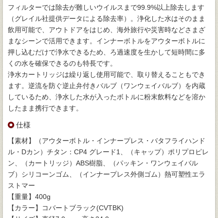
フィルターでは除去が難しいウイルスまで99.9%以上除去します
（グレイル社提供データによる除去率）。浄化した水はそのまま
飲用可能で、アウトドアをはじめ、海外旅行や災害時などさまざ
まなシーンで活用できます。インナーボトルをアウターボトルに
押し込むだけで浄水できるため、ろ過速度を生かして短時間に多
くの水を確保できるのも特長です。
浄水カートリッジは繰り返し使用可能で、取り替えることもでき
ます。逆流を防ぐ逆止弁付きバルブ（ワンウェイバルブ）を内蔵
しているため、浄水した水が入ったボトルに粉末飲料などを溶か
したまま携行できます。
仕様
【素材】（アウターボトル・インナープレス・バタフライハンド
ル・Dカン）チタン：CP4 グレード1、（キャップ）ポリプロピレ
ン、（カートリッジ）ABS樹脂、（パッキン・ワンウェイバル
ブ）シリコーンゴム、（インナープレス外側ゴム）熱可塑性エラ
ストマー
【重量】400g
【カラー】コバートブラック(CVTBK)