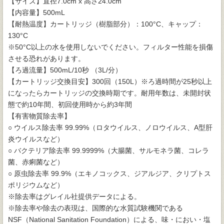
【サイズ】直径7.0cm x 高さ24.0cm
【内容量】500mL
【耐熱温度】カートリッジ（樹脂部分）：100°C、キャップ：
130°C
※50°C以上の水を使用しないでください。フィルター性能を損傷
させる恐れがあります。
【ろ過流量】500mL/10秒 （3L/分）
【カートリッジ交換目安】300回（150L）※ろ過時間が25秒以上
になったらカートリッジの交換時期です。耐用年数は、未開封状
態で約10年間、初回使用時から約3年間
【有害物質除去率】
○ ウイルス除去率 99.99%（ロタウイルス、ノロウイルス、A型肝
炎ウイルスなど）
○ バクテリア除去率 99.9999%（大腸菌、サルモネラ菌、コレラ
菌、赤痢菌など）
○ 原虫除去率 99.9%（エキノコックス、ジアルジア、クリプトス
ポリジウムなど）
※除去率はグレイル社提供データによる。
※除去率や除去の表現は、国際的な水質試験機関である
NSF（National Sanitation Foundation）による、味・におい・塩