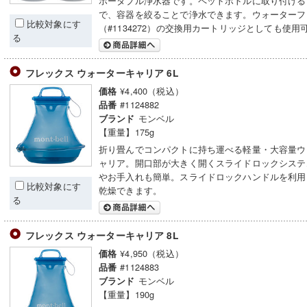
ポータブル浄水器です。ペットボトルに取り付ける
で、容器を絞ることで浄水できます。ウォーターフ
比較対象にす
（#1134272）の交換用カートリッジとしても使用
る
フレックス ウォーターキャリア 6L
¥4,400（税込）
価格
#1124882
品番
モンベル
ブランド
【重量】175g
折り畳んでコンパクトに持ち運べる軽量・大容量ウ
ャリア。開口部が大きく開くスライドロックシステ
やお手入れも簡単。スライドロックハンドルを利用
比較対象にす
乾燥できます。
る
フレックス ウォーターキャリア 8L
¥4,950（税込）
価格
#1124883
品番
モンベル
ブランド
【重量】190g