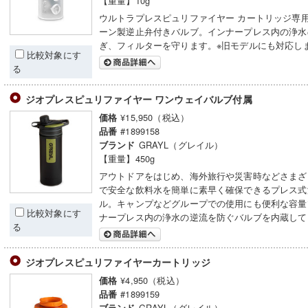
【重量】10g
ウルトラプレスピュリファイヤー カートリッジ専
ーン製逆止弁付きバルブ。インナープレス内の浄水
ぎ、フィルターを守ります。※旧モデルにも対応し
比較対象にす
る
ジオプレスピュリファイヤー ワンウェイバルブ付属
¥15,950（税込）
価格
#1899158
品番
GRAYL（グレイル）
ブランド
【重量】450g
アウトドアをはじめ、海外旅行や災害時などさまざ
で安全な飲料水を簡単に素早く確保できるプレス式
ル。キャンプなどグループでの使用にも便利な容量
比較対象にす
ナープレス内の浄水の逆流を防ぐバルブを内蔵して
る
ジオプレスピュリファイヤーカートリッジ
¥4,950（税込）
価格
#1899159
品番
GRAYL（グレイル）