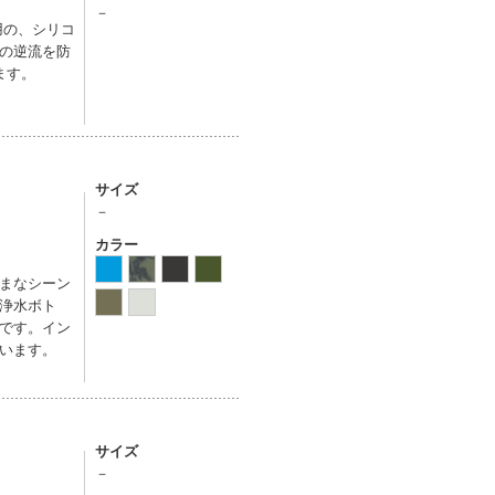
－
用の、シリコ
の逆流を防
ます。
サイズ
－
カラー
まなシーン
浄水ボト
です。イン
います。
サイズ
－