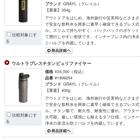
GRAYL（グレイル）
ブランド
【重量】354g
アウトドアをはじめ、海外旅行や災害時などさまざ
で安全な飲料水を簡単に素早く確保できるプレス式
ル。スリムで持ちやすく、バックパックのポケット
比較対象にす
て携行しやすい形状です。インナープレス内の浄水
る
ぐバルブを内蔵しています。
ウルトラプレスチタンピュリファイヤー
¥35,000（税込）
価格
#1899254
品番
GRAYL（グレイル）
ブランド
【重量】400g
アウトドアをはじめ、海外旅行や災害時などさまざ
で安全な飲料水を簡単に素早く確保できるプレス式
ル。チタン製で、耐久性、耐食性に優れ、アウター
比較対象にす
火可能。厳しい環境にも耐えるタフ仕様。インナー
る
浄水の逆流を防ぐバルブを内蔵しています。