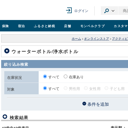
ログイン
保険
宿泊
ふるさと納税
店舗
モンベル
クラブ
カスタマ
ホーム
>
オンラインストア
>
アクティビ
ウォーターボトル/浄水ボトル
絞り込み検索
すべて
在庫あり
在庫状況
すべて
男性用
女性用
子ども用
対象
条件を追加
検索結果
表示順
：