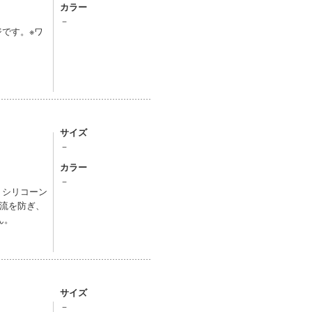
カラー
－
です。※ワ
サイズ
－
カラー
－
、シリコーン
流を防ぎ、
ん。
サイズ
－