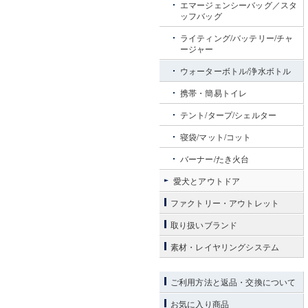
エマージェンシーバッグ／スタ
ッフバッグ
ライティング/バッテリー/チャ
ージャー
ウォーターボトル/浄水ボトル
携帯・簡易トイレ
テント/タープ/シェルター
寝袋/マット/コット
バーナー/たき火台
愛犬とアウトドア
ファクトリー・アウトレット
取り扱いブランド
素材・レイヤリングシステム
ご利用方法と返品・交換について
お気に入り商品