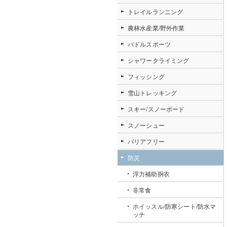
トレイルランニング
農林水産業/野外作業
パドルスポーツ
シャワークライミング
フィッシング
雪山トレッキング
スキー/スノーボード
スノーシュー
バリアフリー
防災
浮力補助胴衣
非常食
ホイッスル/防寒シート/防水マ
ッチ