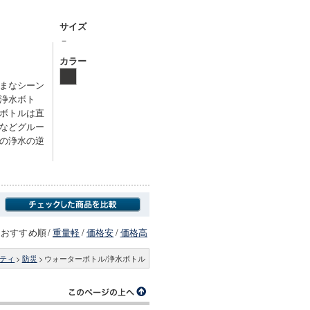
サイズ
－
カラー
まなシーン
浄水ボト
ボトルは直
などグルー
の浄水の逆
おすすめ順
/
重量軽
/
価格安
/
価格高
ティ
>
防災
>
ウォーターボトル/浄水ボトル