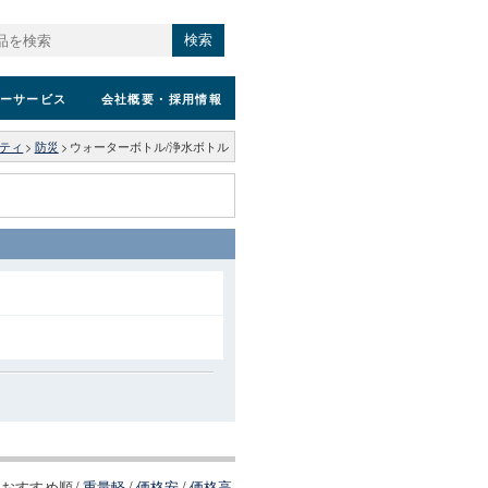
検索
ーサービス
会社概要
・採用情報
ティ
>
防災
>
ウォーターボトル/浄水ボトル
おすすめ順
/
重量軽
/
価格安
/
価格高