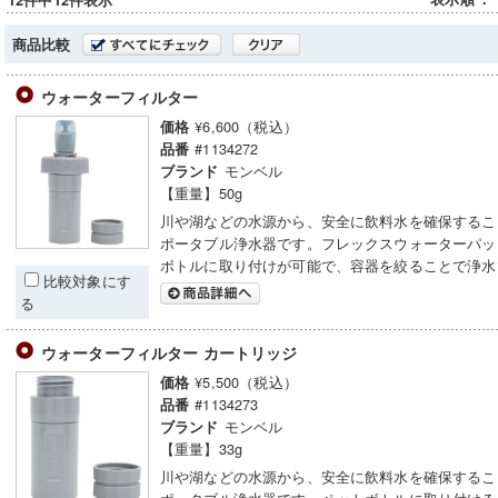
12件中12件表示
商品比較
ウォーターフィルター
¥6,600（税込）
価格
#1134272
品番
モンベル
ブランド
【重量】50g
川や湖などの水源から、安全に飲料水を確保するこ
ポータブル浄水器です。フレックスウォーターパッ
ボトルに取り付けが可能で、容器を絞ることで浄水
比較対象にす
る
ウォーターフィルター カートリッジ
¥5,500（税込）
価格
#1134273
品番
モンベル
ブランド
【重量】33g
川や湖などの水源から、安全に飲料水を確保するこ