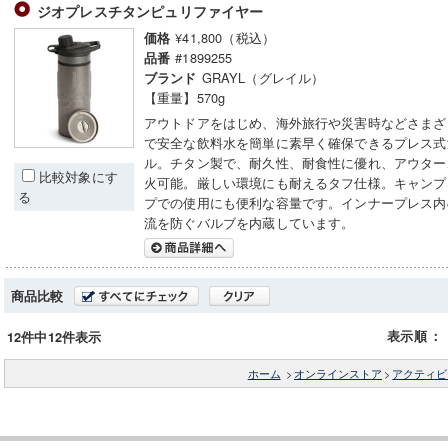
ジオプレスチタンピュリファイヤー
¥41,800（税込）
価格
#1899255
品番
GRAYL（グレイル）
ブランド
【重量】570g
アウトドアをはじめ、海外旅行や災害時などさまざ
で安全な飲料水を簡単に素早く確保できるプレス式
ル。チタン製で、耐久性、耐食性に優れ、アウター
比較対象にす
火可能。厳しい環境にも耐えるタフ仕様。キャンプ
る
プでの使用にも便利な容量です。インナープレス内
流を防ぐバルブを内蔵しています。
商品比較
表示順
：
12件中12件表示
ホーム
>
オンラインストア
>
アクティビ