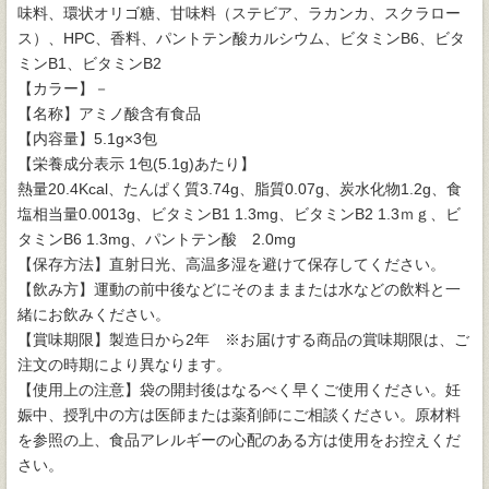
味料、環状オリゴ糖、甘味料（ステビア、ラカンカ、スクラロー
ス）、HPC、香料、パントテン酸カルシウム、ビタミンB6、ビタ
ミンB1、ビタミンB2
【カラー】－
【名称】アミノ酸含有食品
【内容量】5.1g×3包
【栄養成分表示 1包(5.1g)あたり】
熱量20.4Kcal、たんぱく質3.74g、脂質0.07g、炭水化物1.2g、食
塩相当量0.0013g、ビタミンB1 1.3mg、ビタミンB2 1.3ｍｇ、ビ
タミンB6 1.3mg、パントテン酸 2.0mg
【保存方法】直射日光、高温多湿を避けて保存してください。
【飲み方】運動の前中後などにそのまままたは水などの飲料と一
緒にお飲みください。
【賞味期限】製造日から2年 ※お届けする商品の賞味期限は、ご
注文の時期により異なります。
【使用上の注意】袋の開封後はなるべく早くご使用ください。妊
娠中、授乳中の方は医師または薬剤師にご相談ください。原材料
を参照の上、食品アレルギーの心配のある方は使用をお控えくだ
さい。