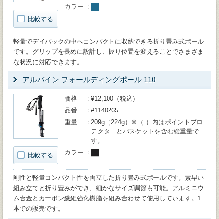
カラー
比較する
軽量でデイパックの中へコンパクトに収納できる折り畳み式ポール
です。グリップを長めに設計し、握り位置を変えることでさまざま
な状況に対応できます。
アルパイン フォールディングポール 110
価格
¥12,100（税込）
品番
#1140265
重量
209g（224g）※（ ）内はポイントプロ
テクターとバスケットを含む総重量で
す。
カラー
比較する
剛性と軽量コンパクト性を両立した折り畳み式ポールです。素早い
組み立てと折り畳みができ、細かなサイズ調節も可能。アルミニウ
ム合金とカーボン繊維強化樹脂を組み合わせて使用しています。1
本での販売です。