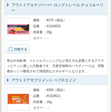
アウトドアエナジーバー ロングトレール チョコ＆ベリ
ー
価格
¥270（税込）
品番
#1324526
内容量
29g
カラー
－
比較する
登山や自転車、トレイルランニングなど持久力を必要とするアクテ
ィビティに適した行動食です。天然甘味料のパラチノースは、摂取
後ゆっくり吸収されて持続的なエネルギーとなります。
アウトドアサプリメント ペプチエイド
価格
¥260（税込）
品番
#1324511
内容量
16g
カラー
－