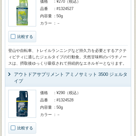
価格
¥270（税込）
品番
#1324527
内容量
50g
カラー
－
比較する
登山や自転車、トレイルランニングなど持久力を必要とするアクテ
ィビティに適したジェルタイプの行動食。天然甘味料のパラチノー
スは、摂取後ゆっくり吸収されて持続的なエネルギーとなります。
アウトドアサプリメント アミノサミット 3500 ジェルタ
イプ
価格
¥290（税込）
品番
#1324528
内容量
50g
カラー
－
比較する