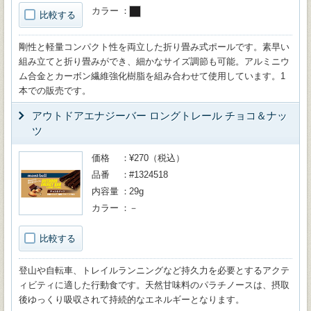
カラー
比較する
剛性と軽量コンパクト性を両立した折り畳み式ポールです。素早い
組み立てと折り畳みができ、細かなサイズ調節も可能。アルミニウ
ム合金とカーボン繊維強化樹脂を組み合わせて使用しています。1
本での販売です。
アウトドアエナジーバー ロングトレール チョコ＆ナッ
ツ
価格
¥270（税込）
品番
#1324518
内容量
29g
カラー
－
比較する
登山や自転車、トレイルランニングなど持久力を必要とするアクテ
ィビティに適した行動食です。天然甘味料のパラチノースは、摂取
後ゆっくり吸収されて持続的なエネルギーとなります。