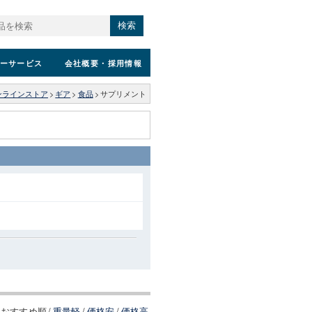
検索
ーサービス
会社概要
・採用情報
ンラインストア
>
ギア
>
食品
>
サプリメント
おすすめ順
/
重量軽
/
価格安
/
価格高