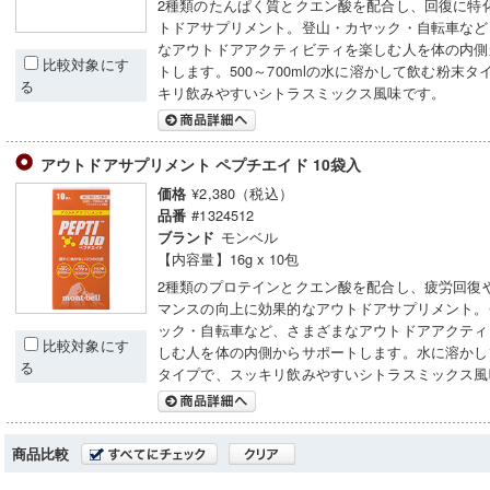
2種類のたんぱく質とクエン酸を配合し、回復に特
トドアサプリメント。登山・カヤック・自転車など
なアウトドアアクティビティを楽しむ人を体の内側
比較対象にす
トします。500～700mlの水に溶かして飲む粉末タ
る
キリ飲みやすいシトラスミックス風味です。
アウトドアサプリメント ペプチエイド 10袋入
¥2,380（税込）
価格
#1324512
品番
モンベル
ブランド
【内容量】16g x 10包
2種類のプロテインとクエン酸を配合し、疲労回復
マンスの向上に効果的なアウトドアサプリメント。
ック・自転車など、さまざまなアウトドアアクティ
比較対象にす
しむ人を体の内側からサポートします。水に溶かし
る
タイプで、スッキリ飲みやすいシトラスミックス風
商品比較