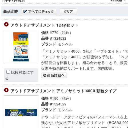
7件中7件表示
商品比較
アウトドアサプリメント 1Dayセット
¥770（税込）
価格
#1324532
品番
モンベル
ブランド
「アミノサミット4000」3包と「ペプチエイド」1
「アミノサミット4000」が筋疲労を予防し、「ペ
が筋疲労を回復します。組み合わせることで、疲労
促進を効果的にサポートします。国内製造。
比較対象にす
る
アウトドアサプリメント アミノサミット 4000 顆粒タイプ
¥190（税込）
価格
#1324529
品番
モンベル
ブランド
アウトドア・アクティビティのパフォーマンスを上
残さないためのアミノ酸サプリメント（BCAA3,00