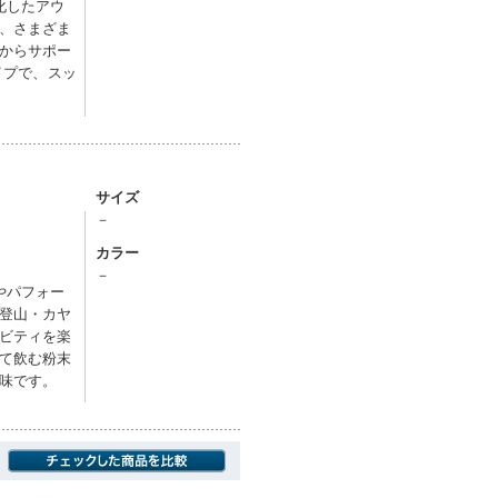
化したアウ
、さまざま
からサポー
イプで、スッ
サイズ
－
カラー
－
やパフォー
登山・カヤ
ビティを楽
て飲む粉末
味です。