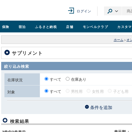
ログイン
保険
宿泊
ふるさと納税
店舗
モンベル
クラブ
カスタマ
ホーム
>
オ
サプリメント
絞り込み検索
すべて
在庫あり
在庫状況
すべて
男性用
女性用
子ども用
対象
条件を追加
検索結果
表示順
：