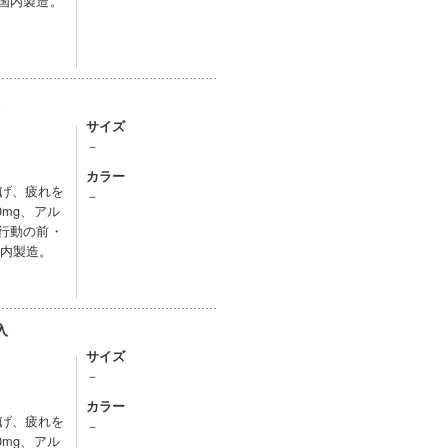
。国内製造。
入
サイズ
－
カラー
げ、疲れを
－
0mg、アル
。行動の前・
国内製造。
入
サイズ
－
カラー
げ、疲れを
－
0mg、アル