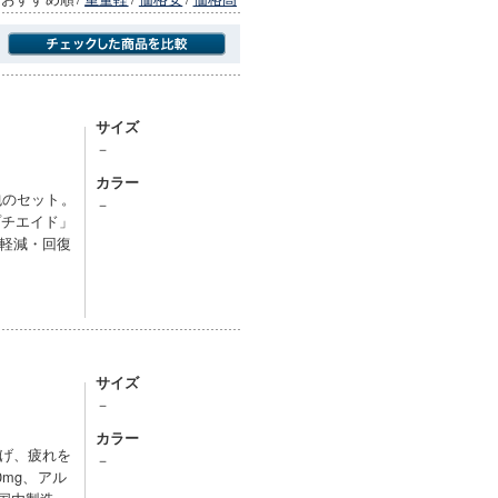
商品にのみフォーカスする
サイズ
－
カラー
包のセット。
－
プチエイド」
軽減・回復
サイズ
－
カラー
げ、疲れを
－
0mg、アル