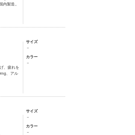
。国内製造。
サイズ
－
カラー
－
げ、疲れを
0mg、アル
サイズ
－
カラー
－