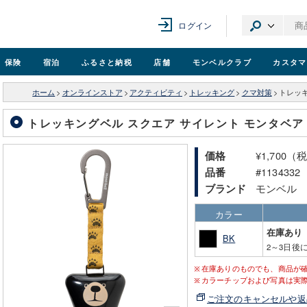
ログイン
保険
宿泊
ふるさと納税
店舗
モンベル
クラブ
カスタマ
ホーム
>
オンラインストア
>
アクティビティ
>
トレッキング
>
クマ対策
>
トレッキ
トレッキングベル スクエア サイレント モンタベア
¥1,700（
価格
#1134332
品番
モンベル
ブランド
カラー
在庫あり
BK
2～3日後
在庫ありのものでも、商品が
カラーチップおよび写真は実
ご注文のキャンセルや返