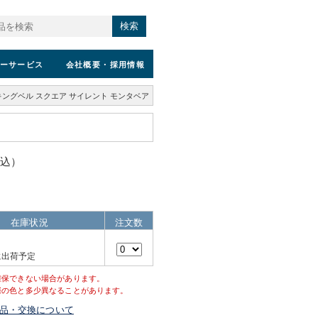
検索
ーサービス
会社概要
・採用情報
ングベル スクエア サイレント モンタベア
税込）
在庫状況
注文数
に出荷予定
確保できない場合があります。
際の色と多少異なることがあります。
品・交換について