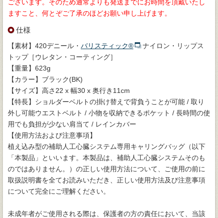
ございます。そのため通常よりも発送までにお時間を頂戴いたし
ますこと、何とぞご了承のほどお願い申し上げます。
仕様
【素材】420デニール・
バリスティック®
ナイロン・リップス
トップ［ウレタン・コーティング］
【重量】623g
【カラー】ブラック(BK)
【サイズ】高さ22 x 幅30 x 奥行き11cm
【特長】ショルダーベルトの掛け替えで背負うことが可能 / 取り
外し可能ウエストベルト / 小物を収納できるポケット / 長時間の使
用でも負担が少ない肩当て / レインカバー
【使用方法および注意事項】
植え込み型の補助人工心臓システム専用キャリングバッグ（以下
「本製品」といいます。本製品は、補助人工心臓システムそのも
のではありません。）の正しい使用方法について、ご使用の前に
取扱説明書を全てお読みいただき、正しい使用方法及び注意事項
について完全にご理解ください。
未成年者がご使用される際は、保護者の方の責任において、当該