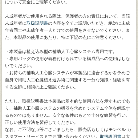
について完全にご理解ください。
未成年者がご使用される際は、保護者の方の責任において、当該
未成年者に
取扱説明書
の内容を全てご説明いただき、絶対に未成
年者同士や未成年者一人だけでの使用をさせないでください。ま
た、本製品の使用にあたり、特に下記の点にご注意ください。
・本製品は植え込み型の補助人工心臓システム専用です。
・専用バッグの使用が義務付けられている構成品への使用はしな
いでください。
・お持ちの補助人工心臓システムが本製品に適合するかを予めご
自身で補助人工心臓植え込み術に関連する十分な知識・経験を有
する医師に相談の上ご確認ください。
ただし、取扱説明書は本製品の基本的な使用方法を示すものであ
り、補助人工心臓システムの機器を含めたシステム全体を解説す
るものではありません。安全な条件のもとで十分な練習を行い、
正しい使用方法を習得してください。
なお、ご不明な点等ございましたら、販売店もしくはモンベル カ
スタマー・サービスまでお問い合わせください。
取扱説明書
は大