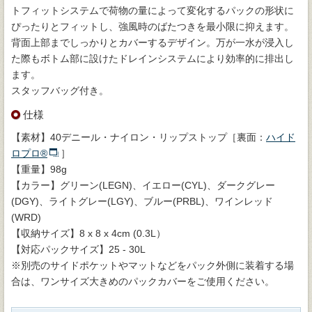
トフィットシステムで荷物の量によって変化するパックの形状に
ぴったりとフィットし、強風時のばたつきを最小限に抑えます。
背面上部までしっかりとカバーするデザイン。万が一水が浸入し
た際もボトム部に設けたドレインシステムにより効率的に排出し
ます。
スタッフバッグ付き。
仕様
【素材】40デニール・ナイロン・リップストップ［裏面：
ハイド
ロプロ®
］
【重量】98g
【カラー】グリーン(LEGN)、イエロー(CYL)、ダークグレー
(DGY)、ライトグレー(LGY)、ブルー(PRBL)、ワインレッド
(WRD)
【収納サイズ】8 x 8 x 4cm (0.3L）
【対応パックサイズ】25 - 30L
※別売のサイドポケットやマットなどをパック外側に装着する場
合は、ワンサイズ大きめのパックカバーをご使用ください。