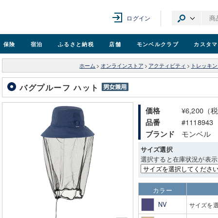
ログイン
保険
宿泊
ふるさと納税
店舗
モンベル
クラブ
カスタマ
ホーム
>
オンラインストア
>
アクティビティ
>
トレッキン
バグプルーフ ハット
¥6,200（
価格
#1118943
品番
モンベル
ブランド
サイズ選択
選択すると在庫状況が表示
カラー
NV
サイズを