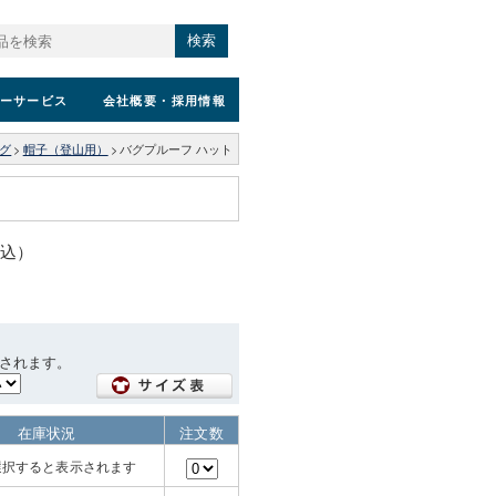
検索
ーサービス
会社概要
・採用情報
グ
>
帽子（登山用）
>
バグプルーフ ハット
税込）
されます。
在庫状況
注文数
選択すると表示されます