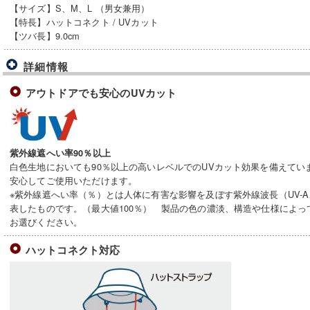
【サイズ】S、M、L （男女兼用）
【特長】ハットコネクト / UVカット
【ツバ長】9.0cm
詳細情報
アウトドアでも安心のUVカット
紫外線遮へい率90％以上
白色生地においても90％以上の高いレベルでのUVカット効果を備えてい
安心してご使用いただけます。
※紫外線遮へい率（％）とは人体に有害な影響を及ぼす紫外線波長（UV-A
表したものです。（最大値100％） 製品の色の濃淡、構造や仕様によ
お選びください。
ハットコネクト対応