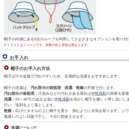
帽子の内側にある3点のループを利用してさまざまなオプションを取り付
イラストはイメージです。実際の色と形状は異なります。
お手入れ
帽子のお手入れ方法
帽子は汗や皮脂で汚れやすいため、定期的な洗濯をおすすめします。
帽子の洗濯は、
、
、
の手順で行います。
汚れ部分の前処理
洗濯
乾燥
汗染みなどの汚れがある場合は
中性洗剤
の原液を直
汚れ部分の前処理：
30～40℃のぬるま湯に
中性洗剤
を溶かし帽子を優しく押し洗いします
洗濯：
行い、洗剤をよく落とします。
広げたタオルの上に帽子を置き、挟むように水気を取ります。シ
乾燥：
風通しのよい日陰で干し、十分に乾燥させます。
洗濯について